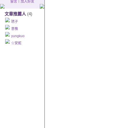
留言
｜
加入好友
文章推薦人
(4)
琇子
意樵
yungkuo
☆安妮