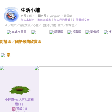
生活小舖
市長：
琇子
副市長：
yungkuo
、
紫羅蘭
加入本城市
｜
推薦本城市
｜
加入我的最愛
｜
訂閱最新文章
udn
／
城市
／
情感交流
／
心靈
／
【生活小舖】城市
／討論區／
本城市首頁
討論區
精華區
投票區
影像館
推
討論區
／
國語歌曲欣賞區
家
小帥哥~女人可以這樣
過日子
等級：8