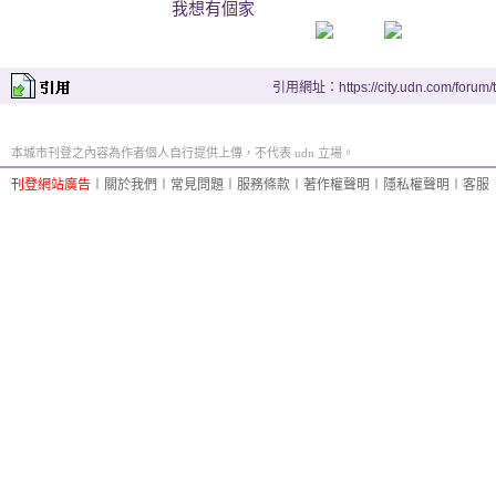
我想有個家
引用網址：https://city.udn.com/forum
本城市刊登之內容為作者個人自行提供上傳，不代表 udn 立場。
刊登網站廣告
︱
關於我們
︱
常見問題
︱
服務條款
︱
著作權聲明
︱
隱私權聲明
︱
客服