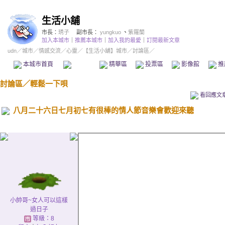
生活小舖
市長：
琇子
副市長：
yungkuo
、
紫羅蘭
加入本城市
｜
推薦本城市
｜
加入我的最愛
｜
訂閱最新文章
udn
／
城市
／
情感交流
／
心靈
／
【生活小舖】城市
／討論區／
本城市首頁
討論區
精華區
投票區
影像館
推
討論區
／
輕鬆一下唄
看回應文
八月二十六日七月初七有很棒的情人節音樂會歡迎來聽
小帥哥~女人可以這樣
過日子
等級：8