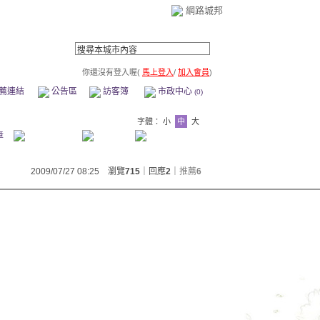
網路城邦
你還沒有登入喔(
馬上登入
/
加入會員
)
薦連結
公告區
訪客簿
市政中心
(0)
字體：
小
中
大
章
2009/07/27 08:25 瀏覽
715
｜回應
2
｜
推薦
6