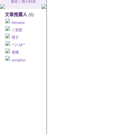
留言
｜
加入好友
文章推薦人
(6)
Akiralee
☆安妮
琇子
**J I M**
意樵
yungkuo