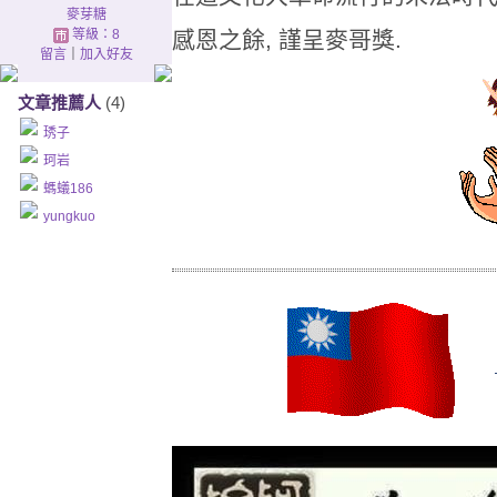
麥芽糖
等級：8
感恩之餘, 謹呈麥哥獎.
留言
｜
加入好友
文章推薦人
(4)
琇子
珂岩
螞蟻186
yungkuo