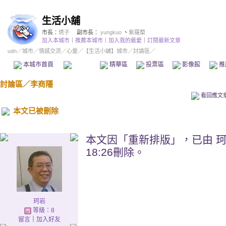
生活小舖
市長：
琇子
副市長：
yungkuo
、
紫羅蘭
加入本城市
｜
推薦本城市
｜
加入我的最愛
｜
訂閱最新文章
udn
／
城市
／
情感交流
／
心靈
／
【生活小舖】城市
／討論區／
本城市首頁
討論區
精華區
投票區
影像館
推
討論區
／
李商隱
看回應文
本文已被刪除
本文因「重新排版」，已由 珂岩(k
18:26刪除。
珂岩
等級：8
留言
｜
加入好友