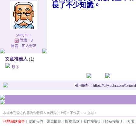
長了不少知識。
yungkuo
等級：8
留言
｜
加入好友
文章推薦人
(1)
琇子
引用網址：https://city.udn.com/forum
本城市刊登之內容為作者個人自行提供上傳，不代表 udn 立場。
刊登網站廣告
︱
關於我們
︱
常見問題
︱
服務條款
︱
著作權聲明
︱
隱私權聲明
︱
客服