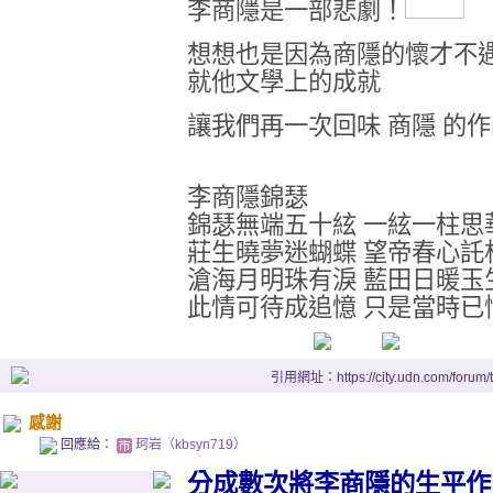
李商隱是一部悲劇！
想想也是因為商隱的懷才不遇
就他文學上的成就
讓我們再一次回味 商隱 的
李商隱錦瑟
錦瑟無端五十絃 一絃一柱思
莊生曉夢迷蝴蝶 望帝春心託
滄海月明珠有淚 藍田日暖玉
此情可待成追憶 只是當時已
引用網址：https://city.udn.com/forum
感謝
回應給：
珂岩（kbsyn719）
分成數次將李商隱的生平作