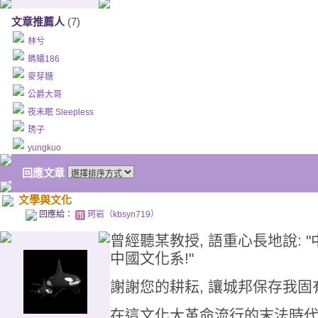
文章推薦人
(7)
林兮
螞蟻186
麥芽糖
公爵大哥
夜未眠 Sleepless
琇子
yungkuo
回應文章
文學與文化
回應給：
珂岩（kbsyn719）
曾經聽某教授, 語重心長地說: "
中國文化系!"
謝謝您的耕耘, 讓城邦保存我固
在這文化大革命流行的末法時代,