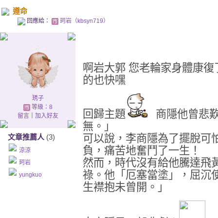
遵命
回應給：
珂岩（kbsyn719）
啊岩大郭 您老輪家身體康復
的也快嘿
琇子
等級：8
回歸主題
商隱他曾悲歎
留言
｜
加入好友
無。」
可以說，李商隱為了擺脫可
文章推薦人
(3)
負，痛苦地奮鬥了一生！
涼涼
然而，時代沒有給他騰達飛
珂岩
祿。他「厄塞當塗」，屈沉
yungkuo
生襟抱未曾開。」