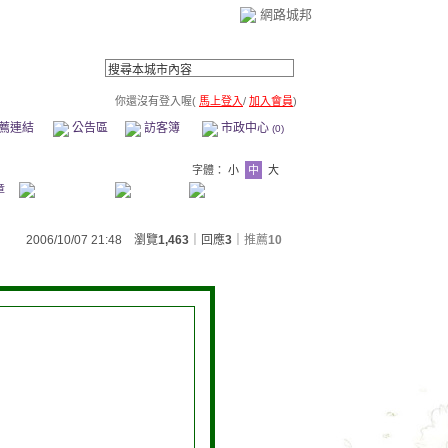
網路城邦
你還沒有登入喔(
馬上登入
/
加入會員
)
薦連結
公告區
訪客簿
市政中心
(0)
字體：
小
中
大
章
2006/10/07 21:48 瀏覽
1,463
｜回應
3
｜
推薦
10