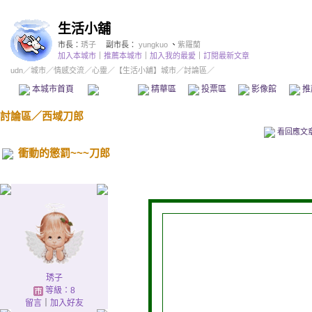
生活小舖
市長：
琇子
副市長：
yungkuo
、
紫羅蘭
加入本城市
｜
推薦本城市
｜
加入我的最愛
｜
訂閱最新文章
udn
／
城市
／
情感交流
／
心靈
／
【生活小舖】城市
／討論區／
本城市首頁
討論區
精華區
投票區
影像館
推
討論區
／
西域刀郎
看回應文
衝動的懲罰~~~刀郎
琇子
等級：8
留言
｜
加入好友