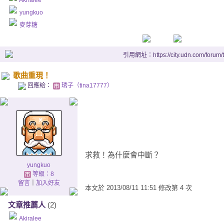
Akiralee
yungkuo
麥芽糖
引用網址：https://city.udn.com/forum
歌曲重現！
回應給：
琇子（tina17777）
求救！為什麼會中斷？
yungkuo
等級：8
留言
｜
加入好友
本文於
2013/08/11 11:51 修改第 4 次
文章推薦人
(2)
Akiralee