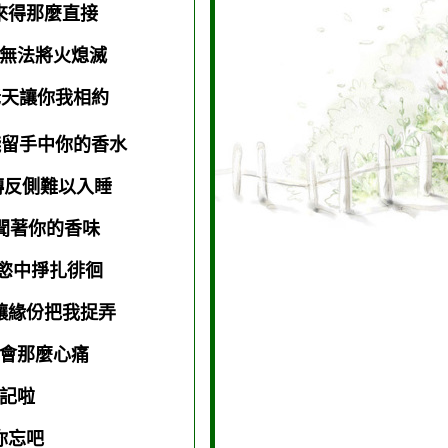
來得那麼直接
無法將火熄滅
天讓你我相約
留手中你的香水
反側難以入睡
聞著你的香味
慾中掙扎徘徊
讓緣份把我捉弄
會那麼心痛
忘記啦
你忘吧