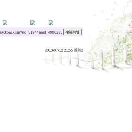
/trackback.jsp?no=51944&aid=4986235
2013/07/12 21:55
推薦
2