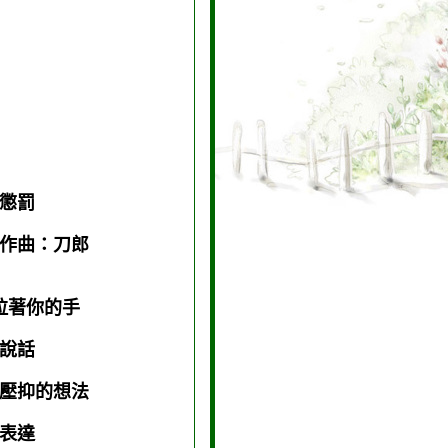
懲罰
作曲：刀郎
拉著你的手
說話
中壓抑的想法
表達