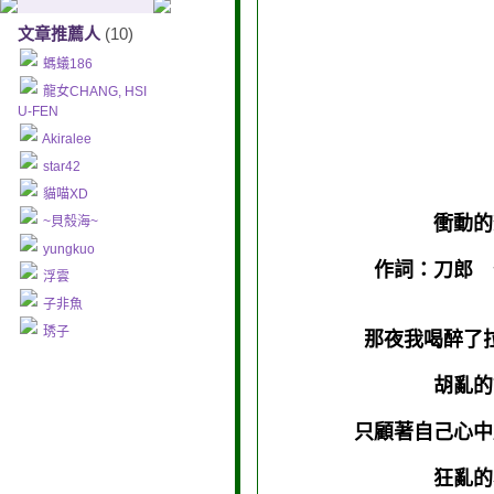
文章推薦人
(10)
螞蟻186
龍女CHANG, HSI
U-FEN
Akiralee
star42
貓喵XD
衝動的
~貝殼海~
yungkuo
作詞：刀郎 
浮雲
子非魚
琇子
那夜我喝醉了
胡亂的
只顧著自己心
狂亂的