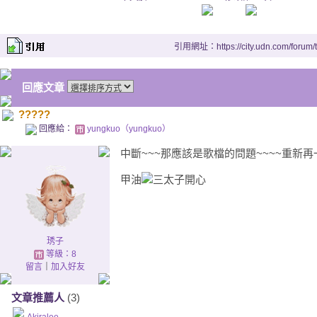
引用網址：https://city.udn.com/forum
回應文章
?????
回應給：
yungkuo（yungkuo）
中斷~~~那應該是歌檔的問題~~~~重新再
甲油
琇子
等級：8
留言
｜
加入好友
文章推薦人
(3)