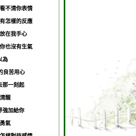
看不清你表情
有怎樣的反應
放在我手心
你也沒有生氣
我以為
的良苦用心
去那一刻起
清醒
界強加給你
勇氣