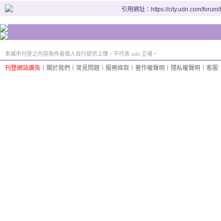
引用網址：https://city.udn.com/forum
本城市刊登之內容為作者個人自行提供上傳，不代表 udn 立場。
刊登網站廣告
︱
關於我們
︱
常見問題
︱
服務條款
︱
著作權聲明
︱
隱私權聲明
︱
客服