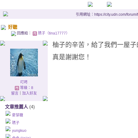
引用網址：https://city.udn.com/forum
好聽
回應給：
琇子（tina17777）
柚子的辛苦，給了我們一屋子
真是謝謝您！
叮咚
等級：8
留言
｜
加入好友
文章推薦人
(4)
麥芽糖
琇子
yungkuo