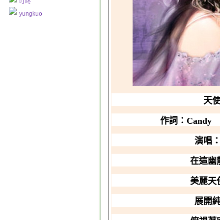
叮咚
yungkuo
天
作詞：Cand
演唱
在這
美麗天
展開