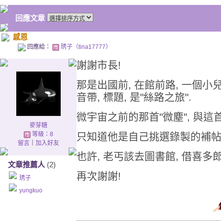
回應文章
感恩
回應給：
琇子（tina17777）
謝謝市長!
那是出國前, 在館前路, 一個小
音帶, 標題, 是"絲路之旅".
微宇宙之前的那首"微塵", 與
麥芽糖
等級：8
只知道他是自己挑選錄製的補帖
留言
｜
加入好友
也許, 老丐該去圖書館, 借喜多郎
文章推薦人
(2)
再次謝謝!
琇子
yungkuo