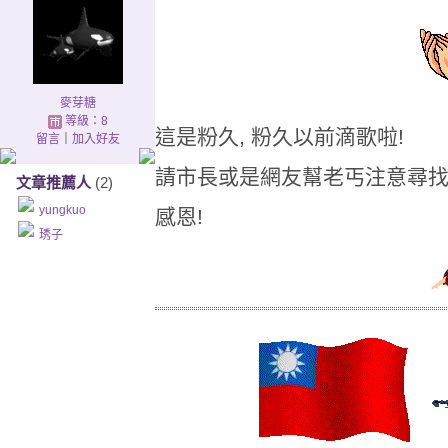
麥芽糖
等級：8
這是粉久, 粉久以前滴歌啦!
留言
｜
加入好友
請市長或是網友幫老丐注意尋找, 
文章推薦人
(2)
yungkuo
感恩!
琇子