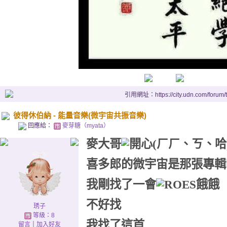
引用網址：https://city.udn.com/forum
彼得休伯納 - 能量音樂(微宇宙共振音樂)
回應給：
麥芽糖（myata）
麥大哥
喜多郎的微宇宙是那張專輯
我剛找了一會
不好找
琇子
等級：8
我找了這首
留言
｜
加入好友