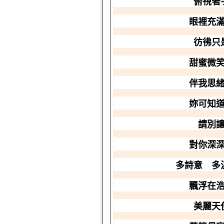
俯視著
眼裡充
彷彿只
甜蜜微
伴我思
妳可知
請別
對你深
多詩意 多
飄浮在
美麗天