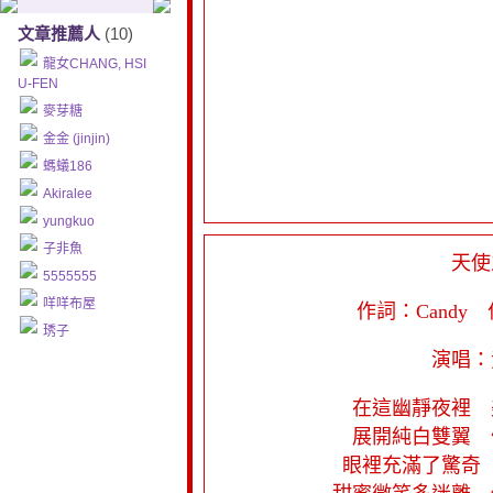
文章推薦人
(10)
龍女CHANG, HSI
U-FEN
麥芽糖
金金 (jinjin)
螞蟻186
Akiralee
yungkuo
子非魚
天使
5555555
咩咩布屋
作詞：Candy
琇子
演唱：
在這幽靜夜裡　
展開純白雙翼　
眼裡充滿了驚奇