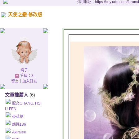
引用網址：https://city.udn.com/forum
天使之戀-修改版
琇子
等級：8
留言
｜
加入好友
文章推薦人
(6)
龍女CHANG, HSI
U-FEN
麥芽糖
螞蟻186
Akiralee