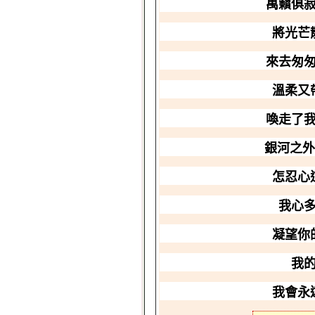
萬籟俱
將光芒
來去匆
溫柔又
喚走了
銀河之外
怎忍
我心
凝望
我
我會永