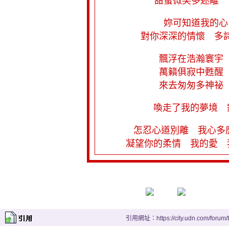
甜蜜微笑多迷離　
妳可知道我的心
對你深深的情懷　多
飄浮在浩瀚寰宇
萬籟俱寂中甦醒
來去匆匆多神祕
喚走了我的夢境　
             怎忍心道別離　我
          凝望你的柔情　我
引用網址：https://city.udn.com/forum