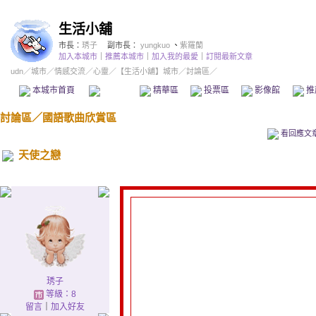
生活小舖
市長：
琇子
副市長：
yungkuo
、
紫羅蘭
加入本城市
｜
推薦本城市
｜
加入我的最愛
｜
訂閱最新文章
udn
／
城市
／
情感交流
／
心靈
／
【生活小舖】城市
／討論區／
本城市首頁
討論區
精華區
投票區
影像館
推
討論區
／
國語歌曲欣賞區
看回應文
天使之戀
琇子
等級：8
留言
｜
加入好友