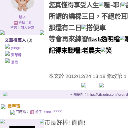
您真懂得享受人生
所謂的
繞
樑三日，不絕於耳
琇子
等級：8
那還有二日
留言
｜
加入好友
等會再來
練習
flash透明檔
文章推薦人
(3)
yungkuo
記得來聽嘿!老農夫
麥芽糖
意樵
本文於
2012/12/24 13:18 修改第 1
引用網址：https://city.udn.com/forum
微宇宙
回應給：
琇子（tina17777）
市長好棒! 謝謝!