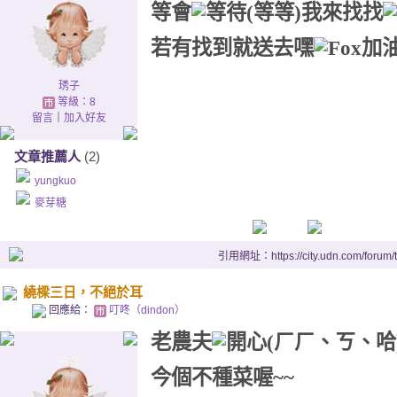
等會
我來找找
若有找到就送去嘿
琇子
等級：8
留言
｜
加入好友
文章推薦人
(2)
yungkuo
麥芽糖
引用網址：https://city.udn.com/forum
繞樑三日，不絕於耳
回應給：
叮咚（dindon）
老農夫
今個不種菜喔~~