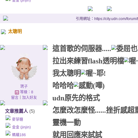
金金 (jinjin)
引用網址：https://city.udn.com/forum
太聰明
這首歌的伺服器.....
也
拉出來練習
flash透明檔
我太聰明
哈哈哈
琇子
等級：8
udn原先的格式
留言
｜
加入好友
怎麼改怎麼怪......挫折感超
文章推薦人
(5)
麥芽糖
靈機一動
金金 (jinjin)
就用回應來試試
螞蟻186