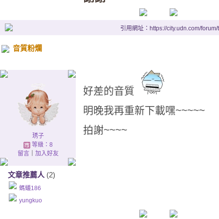
引用網址：https://city.udn.com/forum
音質粉爛
好差的音質
明晚我再重新下載嘿~~~~~
拍謝~~~~
琇子
等級：8
留言
｜
加入好友
文章推薦人
(2)
螞蟻186
yungkuo