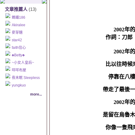
文章推薦人
(13)
螞蟻186
Akiralee
2002
麥芽糖
作詞：刀郎
star42
faith信心
2002
♣Betty♣
~小女人皇后~
比以往時候
咩咩布屋
停靠在八
夜未眠 Sleepless
yungkuo
帶走了最後
more...
2002
是留在烏魯
你像一隻飛