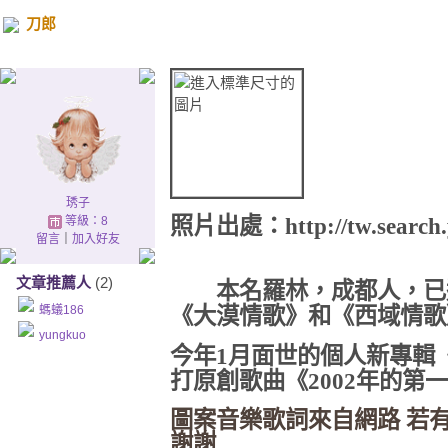
刀郎
琇子
照片出處：http://tw.search.
等級：8
留言
｜
加入好友
文章推薦人
(2)
本名羅林，成都人，已過
螞蟻186
《大漠情歌》和《西域情歌
yungkuo
今年1月面世的個人新專輯
打原創歌曲《2002年的第
圖案音樂歌詞來自網路 若
謝謝