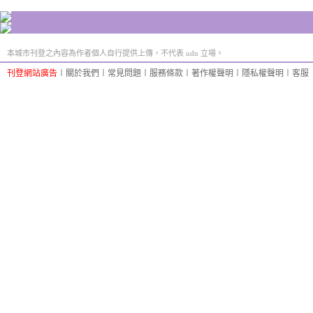
本城市刊登之內容為作者個人自行提供上傳，不代表 udn 立場。
刊登網站廣告
︱
關於我們
︱
常見問題
︱
服務條款
︱
著作權聲明
︱
隱私權聲明
︱
客服