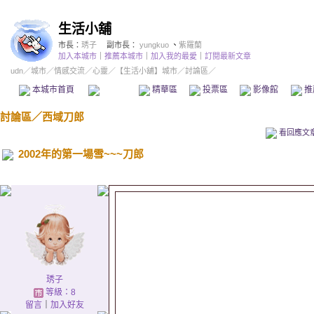
生活小舖
市長：
琇子
副市長：
yungkuo
、
紫羅蘭
加入本城市
｜
推薦本城市
｜
加入我的最愛
｜
訂閱最新文章
udn
／
城市
／
情感交流
／
心靈
／
【生活小舖】城市
／討論區／
本城市首頁
討論區
精華區
投票區
影像館
推
討論區
／
西域刀郎
看回應文
2002年的第一場雪~~~刀郎
琇子
等級：8
留言
｜
加入好友