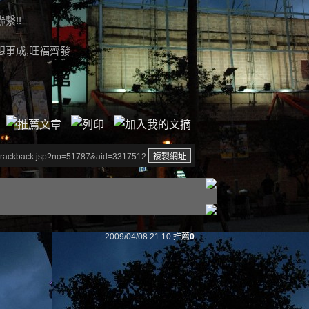
繫!!
想事成,旺福齊發
/trackback.jsp?no=51787&aid=3317512
2009/04/08 21:10
推薦
0