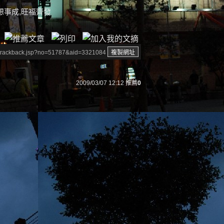
想事成,旺福齊發
/trackback.jsp?no=51787&aid=3321084
2009/03/07 12:12
推薦
0