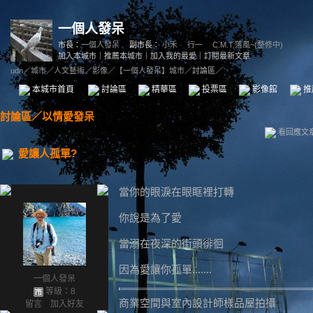
一個人發呆
市長：
一個人發呆
副市長：
小禾
、
行一
、
C.M.T.落風~(整修中)
加入本城市
｜
推薦本城市
｜
加入我的最愛
｜
訂閱最新文章
udn
／
城市
／
人文藝術
／
影像
／
【一個人發呆】城市
／討論區／
本城市首頁
討論區
精華區
投票區
影像館
推
討論區
／
以情愛發呆
看回應文
愛讓人孤單?
當你的眼淚在眼眶裡打轉
你說是為了愛
當溺在夜深的街頭徘徊
因為愛讓你孤單.......
一個人發呆
等級：8
商業空間與室內設計師樣品屋拍攝
留言
｜
加入好友