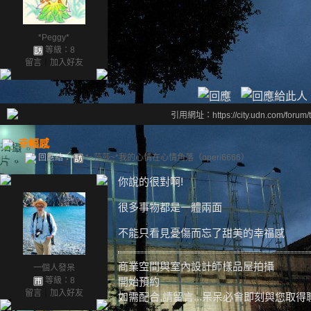
*Peggy*
等級：8
留言
｜
加入好友
引用網址：https://city.udn.com/forum
幸幅感
回應給：
*~莎莎~*我的心情在心情角落（operi6666）
你說的很對啊!
很多事物都是一體兩面
不能只看見憂傷而忘了甜美的幸福感
商業空間與室內設計師樣品屋拍攝
一個人發呆
開始預約
等級：8
留言
｜
加入好友
如需配合,請留言...呆呆必會即刻與您取得聯