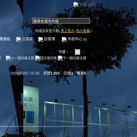
網路城邦
你還沒有登入喔(
馬上登入
/
加入會員
)
薦連結
公告區
訪客簿
市政中心
(0)
字體：
小
中
大
章
2009/03/07 10:30 瀏覽
1,905
｜回應
3
｜
推薦
5