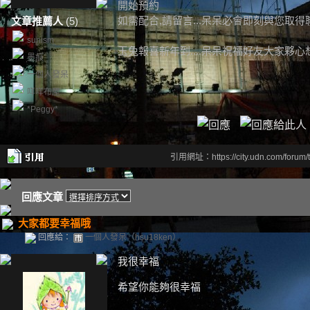
開始預約
如需配合,請留言...呆呆必會即刻與您取得聯
文章推薦人
(5)
sunism
玉兔報喜新年到....呆呆祝福好友大家夥心
墨痕
一個人發呆
咩咩布屋
*Peggy*
引用網址：https://city.udn.com/forum
回應文章
大家都要幸福哦
回應給：
一個人發呆（hsu18ken）
我很幸福
希望你能夠很幸福