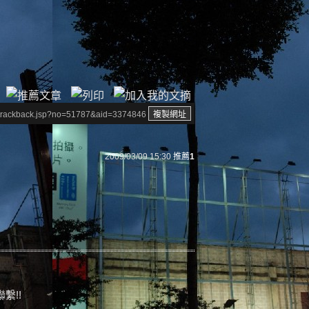
/trackback.jsp?no=51787&aid=3374846
2009/03/09 15:30
推薦
1
繫!!