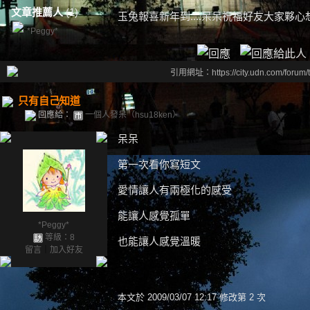
文章推薦人
(1)
玉兔報喜新年到....呆呆祝福好友大家夥心
*Peggy*
引用網址：https://city.udn.com/forum
只有自己知道
回應給：
一個人發呆（hsu18ken）
呆呆
第一次看你寫短文
愛情讓人有兩極化的感受
能讓人感覺孤單
*Peggy*
等級：8
也能讓人感覺溫暖
留言
｜
加入好友
本文於
2009/03/07 12:17 修改第 2 次