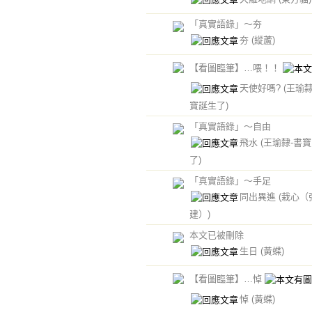
「真實語錄」～夯
夯
(縱蘆)
【看圖臨筆】…喂！！
天使好嗎?
(王瑜
寶誕生了)
「真實語錄」～自由
飛水
(王瑜隸-書
了)
「真實語錄」～手足
同出異進
(栽心（
建）)
本文已被刪除
生日
(黃蝶)
【看圖臨筆】…悼
悼
(黃蝶)