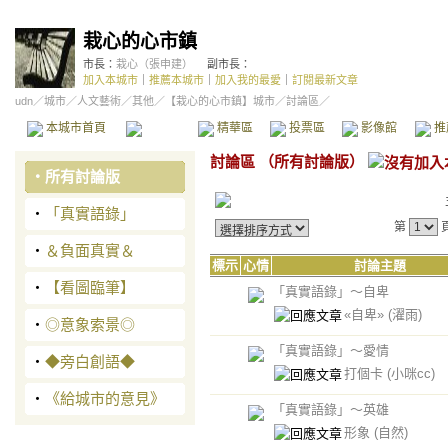
栽心的心市鎮
市長：
栽心（張申建）
副市長：
加入本城市
｜
推薦本城市
｜
加入我的最愛
｜
訂閱最新文章
udn
／
城市
／
人文藝術
／
其他
／
【栽心的心市鎮】城市
／討論區／
本城市首頁
討論區
精華區
投票區
影像館
推
討論區
（
所有討論版
）
‧
所有討論版
‧
「真實語錄」
第
‧
＆負面真實＆
標示
心情
討論主題
‧
【看圖臨筆】
「真實語錄」～自卑
«自卑»
(濯雨)
‧
◎意象索景◎
「真實語錄」～愛情
‧
◆旁白創語◆
打個卡
(小咪cc)
‧
《給城市的意見》
「真實語錄」～英雄
形象
(自然)