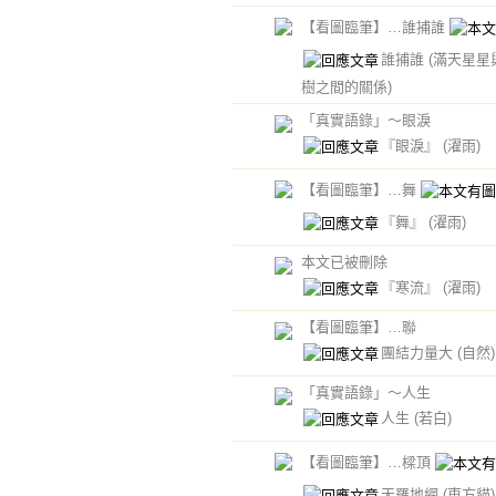
【看圖臨筆】…誰捕誰
誰捕誰
(滿天星星
樹之間的關係)
「真實語錄」～眼淚
『眼淚』
(濯雨)
【看圖臨筆】…舞
『舞』
(濯雨)
本文已被刪除
『寒流』
(濯雨)
【看圖臨筆】…聯
團結力量大
(自然)
「真實語錄」～人生
人生
(若白)
【看圖臨筆】…樑頂
天羅地網
(東方貓)