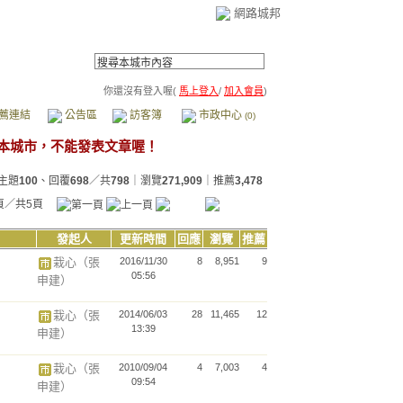
網路城邦
你還沒有登入喔(
馬上登入
/
加入會員
)
薦連結
公告區
訪客簿
市政中心
(0)
主題
100
、回覆
698
／共
798
｜瀏覽
271,909
｜推薦
3,478
頁／共5頁
發起人
更新時間
回應
瀏覽
推薦
栽心（張
2016/11/30
8
8,951
9
05:56
申建）
栽心（張
2014/06/03
28
11,465
12
13:39
申建）
栽心（張
2010/09/04
4
7,003
4
09:54
申建）