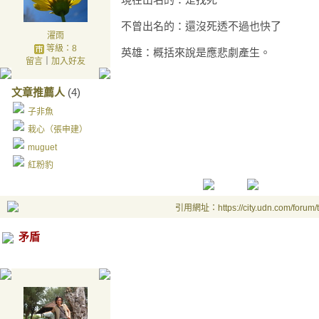
不曾出名的：還沒死透不過也快了
濯雨
等級：8
英雄：概括來說是應悲劇產生。
留言
｜
加入好友
文章推薦人
(4)
子非魚
栽心（張申建）
muguet
紅粉豹
引用網址：https://city.udn.com/forum
矛盾