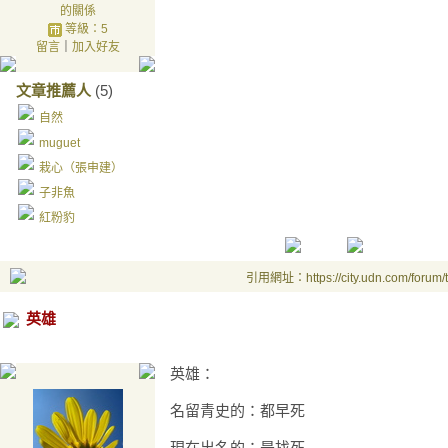
的關係
等級：5
留言
｜
加入好友
文章推薦人
(5)
自然
muguet
栽心（張申建）
子非魚
紅粉豹
引用網址：https://city.udn.com/forum
英雄
英雄：
名留青史的：都早死
現在出名的：是找死