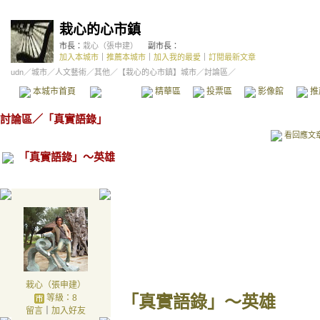
栽心的心市鎮
市長：
栽心（張申建）
副市長：
加入本城市
｜
推薦本城市
｜
加入我的最愛
｜
訂閱最新文章
udn
／
城市
／
人文藝術
／
其他
／
【栽心的心市鎮】城市
／討論區／
本城市首頁
討論區
精華區
投票區
影像館
推
討論區
／
「真實語錄」
看回應文
「真實語錄」～英雄
栽心（張申建）
「真實語錄」～英雄
等級：8
留言
｜
加入好友