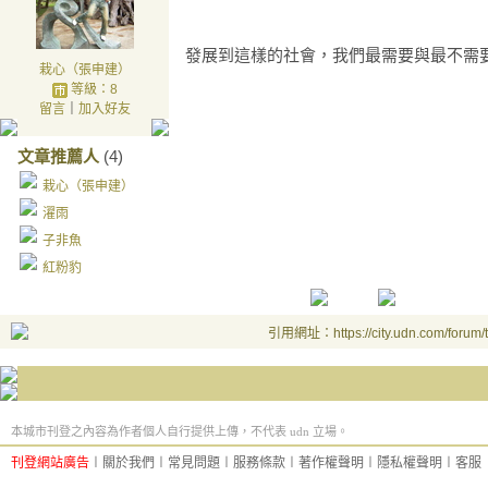
發展到這樣的社會，我們最需要與最不需
栽心（張申建）
等級：8
留言
｜
加入好友
文章推薦人
(4)
栽心（張申建）
濯雨
子非魚
紅粉豹
引用網址：https://city.udn.com/forum
本城市刊登之內容為作者個人自行提供上傳，不代表 udn 立場。
刊登網站廣告
︱
關於我們
︱
常見問題
︱
服務條款
︱
著作權聲明
︱
隱私權聲明
︱
客服