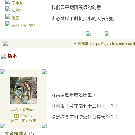
子非魚
我們只是鐵窗設師的創意
紅粉豹
縱蘆
忠心地聯手對抗宵小的入侵覬覦
栽心（張申建）
引用網址：https://city.udn.com/forum
版本
好萊塢歷年成名影星？
外國版「黃花崗七十二烈士」？！
栽心（張申建）
等級：8
還是速食店附贈公仔蒐集大全？！
留言
｜
加入好友
文章推薦人
(2)