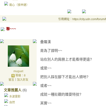
栽心（張申建）
引用網址：https://city.udn.com/forum
聯~~~
疊羅漢
是為了證明~~
站在別人的肩膀上才能看得更遠?
或是~~
muguet
等級：8
把別人踩在腳下才能出人頭地?
留言
｜
加入好友
或者~~
文章推薦人
(6)
成就一種壯觀的雜耍特技?
水波雲影
自然
其實~~