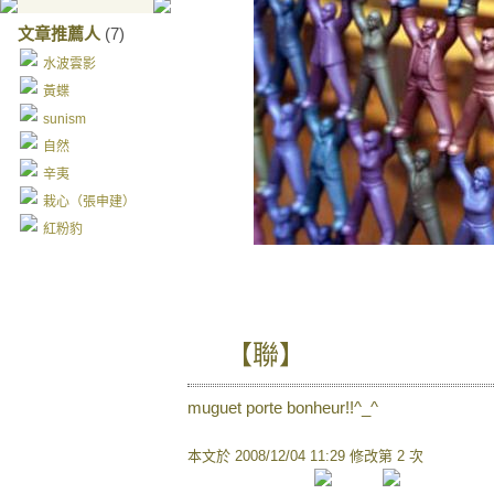
文章推薦人
(7)
水波雲影
黃蝶
sunism
自然
辛夷
栽心（張申建）
紅粉豹
【聯】
muguet porte bonheur!!^_^
本文於
2008/12/04 11:29 修改第 2 次