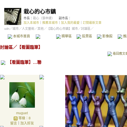
栽心的心市鎮
市長：
栽心（張申建）
副市長：
加入本城市
｜
推薦本城市
｜
加入我的最愛
｜
訂閱最新文章
udn
／
城市
／
人文藝術
／
其他
／
【栽心的心市鎮】城市
／討論區／
本城市首頁
討論區
精華區
投票區
影像館
推
討論區
／
【看圖臨筆】
看回應文
【看圖臨筆】…聯
muguet
等級：8
留言
｜
加入好友