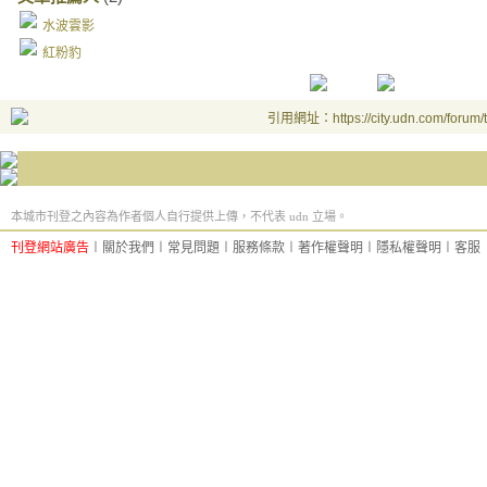
水波雲影
紅粉豹
引用網址：https://city.udn.com/forum
本城市刊登之內容為作者個人自行提供上傳，不代表 udn 立場。
刊登網站廣告
︱
關於我們
︱
常見問題
︱
服務條款
︱
著作權聲明
︱
隱私權聲明
︱
客服