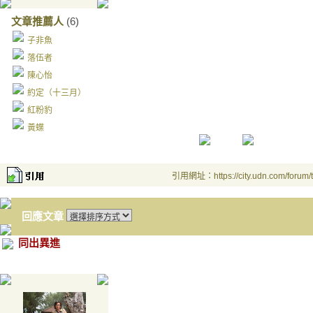
文章推薦人
(6)
子非魚
落伍者
陳心怡
約定（十三月）
紅粉豹
黃蝶
引用網址：https://city.udn.com/forum
回應文章
同出異進