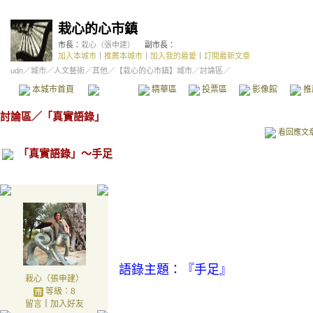
栽心的心市鎮
市長：
栽心（張申建）
副市長：
加入本城市
｜
推薦本城市
｜
加入我的最愛
｜
訂閱最新文章
udn
／
城市
／
人文藝術
／
其他
／
【栽心的心市鎮】城市
／討論區／
本城市首頁
討論區
精華區
投票區
影像館
推
討論區
／
「真實語錄」
看回應文
「真實語錄」～手足
語錄主題：『手足』
栽心（張申建）
等級：8
留言
｜
加入好友