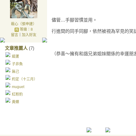
儘管…手腳習慣並用。
栽心（張申建）
等級：8
行進間的同手同腳，依然被視為罕見的笑
留言
｜
加入好友
文章推薦人
(7)
（恭喜～擁有和諧兄弟姐妹關係的幸運朋
縱蘆
子非魚
無己
約定（十三月）
muguet
紅粉豹
黃蝶