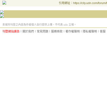
引用網址：https://city.udn.com/forum
本城市刊登之內容為作者個人自行提供上傳，不代表 udn 立場。
刊登網站廣告
︱
關於我們
︱
常見問題
︱
服務條款
︱
著作權聲明
︱
隱私權聲明
︱
客服