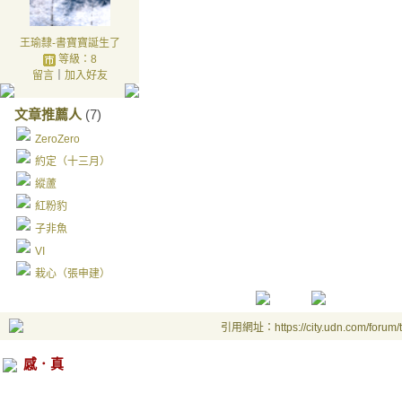
王瑜隸-書寶寶誕生了
等級：8
留言
｜
加入好友
文章推薦人
(7)
ZeroZero
約定（十三月）
縱蘆
紅粉豹
子非魚
VI
栽心（張申建）
引用網址：https://city.udn.com/forum
感．真