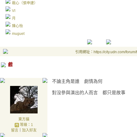
栽心（張申建）
VI
月
陳心怡
muguet
引用網址：https://city.udn.com/forum
戲
不論主角是誰 劇情為何
對沒參與演出的人而言 都只是故事
東方貓
等級：1
留言
｜
加入好友