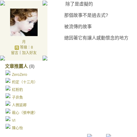
除了是虛擬的
那個故事不是過去式?
被流傳的故事
總因著它有讓人感動懷念的地方
月
等級：8
留言
｜
加入好友
文章推薦人
(8)
ZeroZero
約定（十三月）
紅粉豹
子非魚
人微延卿
栽心（張申建）
VI
陳心怡