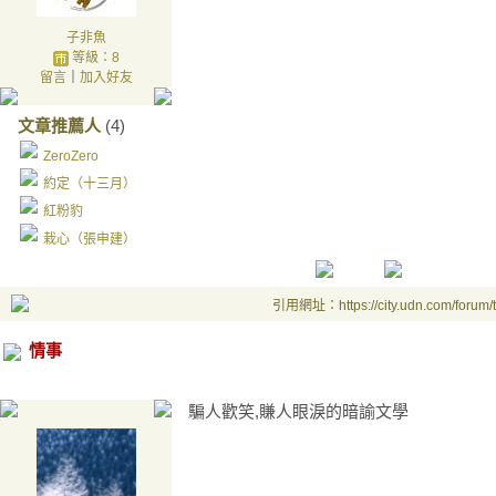
子非魚
等級：8
留言
｜
加入好友
文章推薦人
(4)
ZeroZero
約定（十三月）
紅粉豹
栽心（張申建）
引用網址：https://city.udn.com/forum
情事
騙人歡笑,賺人眼淚的暗諭文學