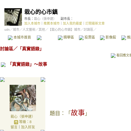
栽心的心市鎮
市長：
栽心（張申建）
副市長：
加入本城市
｜
推薦本城市
｜
加入我的最愛
｜
訂閱最新文章
udn
／
城市
／
人文藝術
／
其他
／
【栽心的心市鎮】城市
／討論區／
本城市首頁
討論區
精華區
投票區
影像館
推
討論區
／
「真實語錄」
看回應文
「真實語錄」～故事
故事
題目：「
」
栽心（張申建）
等級：8
留言
｜
加入好友