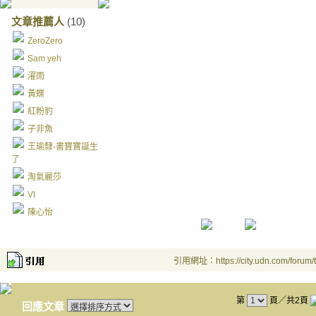
文章推薦人
(10)
ZeroZero
Sam yeh
濯雨
黃蝶
紅粉豹
子非魚
王瑜隸-書寶寶誕生
了
淘氣麗莎
VI
陳心怡
引用網址：https://city.udn.com/forum
第
頁／共2頁
回應文章