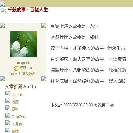
千般故事、百樣人生
真實上演的故事是─人生
虛擬杜撰的故事是─戲劇
帝王將相、才子佳人的故事 傳頌千古
百姓黎庶、販夫走卒的故事 平淡無
muguet
等級：8
媒體炒作、八卦醜聞的故事 收視狂飆
留言
｜
加入好友
社會底層、弱勢族群的故事 幾人聞問
文章推薦人
(10)
sunism
縱蘆
本文於
2008/05/26 22:00 修改第 1 次
風輕
ZeroZero
子非魚
黃蝶