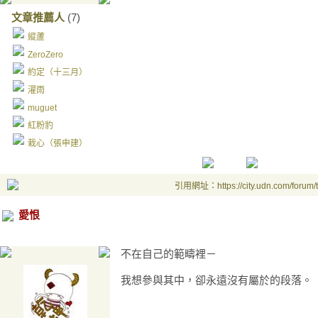
文章推薦人
(7)
縱蘆
ZeroZero
約定（十三月）
濯雨
muguet
紅粉豹
栽心（張申建）
引用網址：https://city.udn.com/forum
愛恨
不在自己的範疇裡－
我想參與其中，卻永遠沒有屬於的段落。