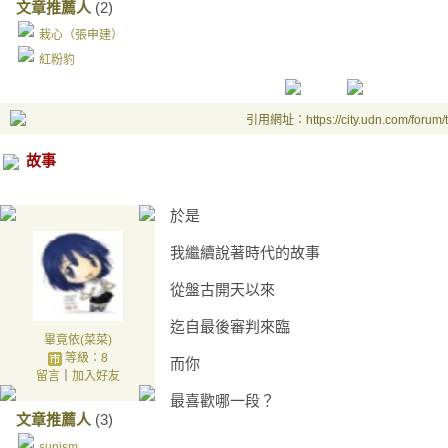
文章推薦人
(2)
栽心（張申建）
紅粉豹
引用網址：https://city.udn.com/forum
故事
於是
我繼續說著時代的故事
從盤古開天以來
迄自最後審判來臨
畢竟依(菜菜)
等級：8
而你
留言
｜
加入好友
最喜歡哪一段？
文章推薦人
(3)
sunism