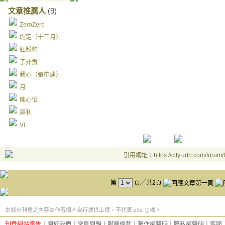
文章推薦人
(9)
ZeroZero
約定（十三月）
紅粉豹
子非魚
栽心（張申建）
月
陳心怡
犀利
VI
引用網址：https://city.udn.com/forum
第
頁／共2頁
本城市刊登之內容為作者個人自行提供上傳，不代表 udn 立場。
刊登網站廣告
︱
關於我們
︱
常見問題
︱
服務條款
︱
著作權聲明
︱
隱私權聲明
︱
客服