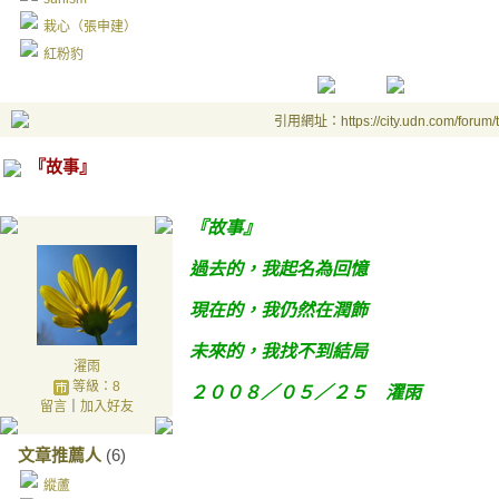
栽心（張申建）
紅粉豹
引用網址：https://city.udn.com/forum
『故事』
『故事』
過去的，我起名為回憶
現在的，我仍然在潤飾
未來的，我找不到結局
濯雨
等級：8
２００８／０５／２５ 濯雨
留言
｜
加入好友
文章推薦人
(6)
縱蘆