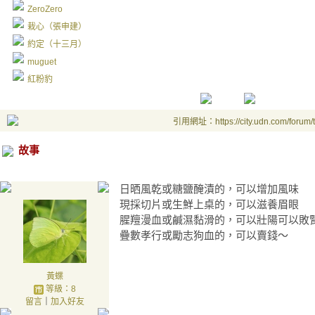
ZeroZero
栽心（張申建）
約定（十三月）
muguet
紅粉豹
引用網址：https://city.udn.com/forum
故事
日晒風乾或糖鹽醃漬的，可以增加風味
現採切片或生鮮上桌的，可以滋養眉眼
腥羶漫血或鹹濕黏滑的，可以壯陽可以敗
疊數孝行或勵志狗血的，可以賣錢～
黃蝶
等級：8
留言
｜
加入好友