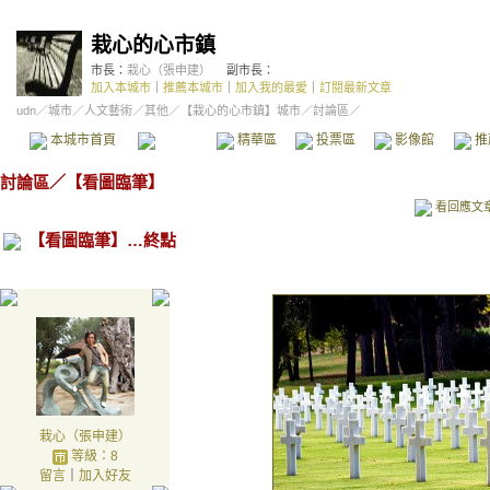
栽心的心市鎮
市長：
栽心（張申建）
副市長：
加入本城市
｜
推薦本城市
｜
加入我的最愛
｜
訂閱最新文章
udn
／
城市
／
人文藝術
／
其他
／
【栽心的心市鎮】城市
／討論區／
本城市首頁
討論區
精華區
投票區
影像館
推
討論區
／
【看圖臨筆】
看回應文
【看圖臨筆】…終點
栽心（張申建）
等級：8
留言
｜
加入好友