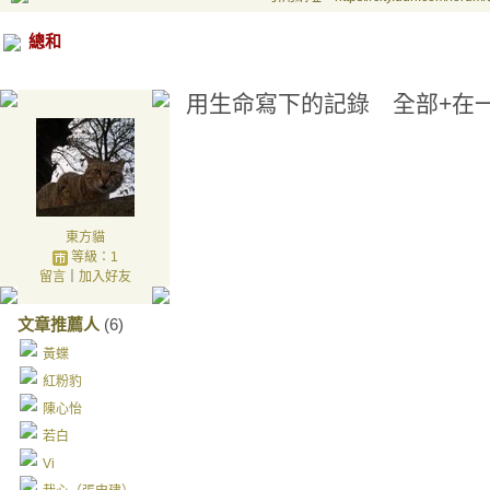
總和
用生命寫下的記錄 全部+在
東方貓
等級：1
留言
｜
加入好友
文章推薦人
(6)
黃蝶
紅粉豹
陳心怡
若白
Vi