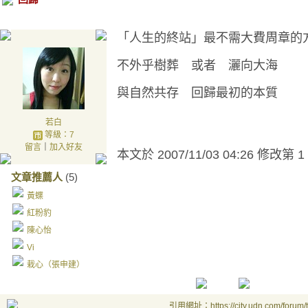
「人生的終站」最不需大費周章的
不外乎樹葬 或者
灑向大海
與自然共存
回歸最初的本質
若白
等級：7
留言
｜
加入好友
本文於
2007/11/03 04:26 修改第 1
文章推薦人
(5)
黃蝶
紅粉豹
陳心怡
Vi
栽心（張申建）
引用網址：https://city.udn.com/forum