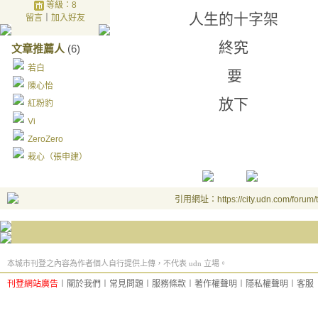
等級：8
人生的十字架
留言
｜
加入好友
終究
文章推薦人
(6)
若白
要
陳心怡
放下
紅粉豹
Vi
ZeroZero
栽心（張申建）
引用網址：https://city.udn.com/forum
本城市刊登之內容為作者個人自行提供上傳，不代表 udn 立場。
刊登網站廣告
︱
關於我們
︱
常見問題
︱
服務條款
︱
著作權聲明
︱
隱私權聲明
︱
客服