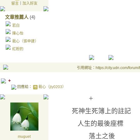
留言
｜
加入好友
文章推薦人
(4)
若白
陳心怡
栽心（張申建）
紅粉豹
引用網址：https://city.udn.com/forum
+
回應給：
栽心（jly0203）
+
死神生死簿上的註記
人生的最後座標
落土之後
muguet