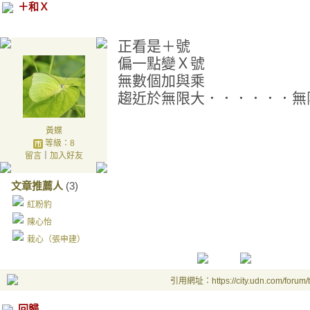
＋和Ｘ
正看是＋號
偏一點變Ｘ號
無數個加與乘
趨近於無限大．．．．．．無
黃蝶
等級：8
留言
｜
加入好友
文章推薦人
(3)
紅粉豹
陳心怡
栽心（張申建）
引用網址：https://city.udn.com/forum
回歸