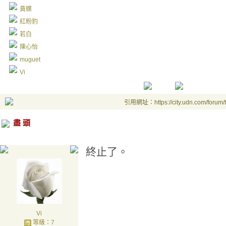
黃蝶
紅粉豹
若白
陳心怡
muguet
Vi
引用網址：https://city.udn.com/forum
盡 頭
終止了。
Vi
等級：7