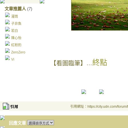
文章推薦人
(7)
濯雨
子非魚
若白
陳心怡
紅粉豹
ZeroZero
Vi
終點
【看圖臨筆】…
引用網址：https://city.udn.com/forum
回應文章