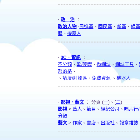
·
政 治
：
政治人物
-
民進黨
、
國民黨
、
新黨
、
綠
體
、
機器人
·
3C．資訊
：
不分類
、
軟/硬體
、
微網誌
、
網誌工具
、
部落格
、
、
論壇/討論區
、
免費資源
、
機器人
·
影視．藝文
： 分頁 (
一
)、(
二
)
影視
>
藝人
、
節目
、
經紀公司
、
唱片行
分類
藝文
>
作家
、
書店
、
出版社
、
報章雜誌