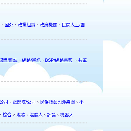
黨
、
國外
．
政黨組織
、
政府機關
、
民間人士/團
媒體/雜誌
、
網路/通訊
、
BSP/網路書籤
、
共筆
/公司
、
電影院/公司
、
民俗技藝&劇/樂團
、
不
．
綜合
>
媒體
、
媒體人
、
評論
、
機器人