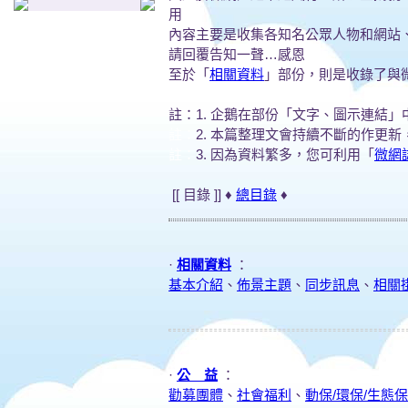
用
內容主要是收集各知名公眾人物和網站
請回覆告知一聲…感恩
至於「
相關資料
」部份，則是收錄了與
註：1. 企鵝在部份「文字、圖示連結
註：
2. 本篇整理文會持續不斷的作更
註：
3. 因為資料繁多，您可利用「
微網
[[ 目錄 ]] ♦
總目錄
♦
·
相關資料
：
基本介紹
、
佈景主題
、
同步訊息
、
相關
·
公 益
：
勸募團體
、
社會福利
、
動保/環保/生態