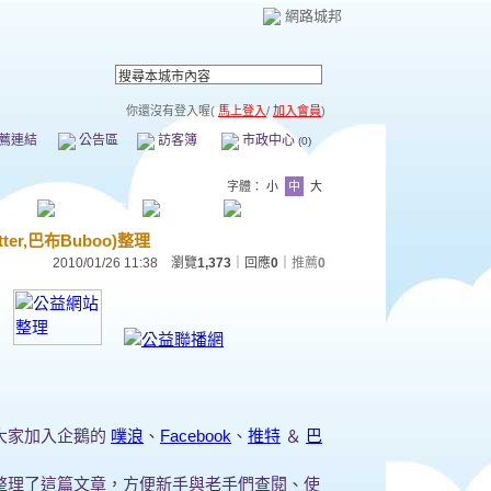
網路城邦
你還沒有登入喔(
馬上登入
/
加入會員
)
薦連結
公告區
訪客簿
市政中心
(0)
字體：
小
中
大
ter,巴布Buboo)整理
2010/01/26 11:38 瀏覽
1,373
｜回應
0
｜
推薦
0
大家加入企鵝的
噗浪
、
Facebook
、
推特
＆
巴
整理了這篇文章，方便新手與老手們查閱、使