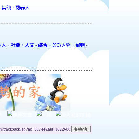
、
其他
、
機器人
器人
．
社會．人文
-
綜合
、
公眾人物
．
寵物
-
um/trackback.jsp?no=51744&aid=3822600