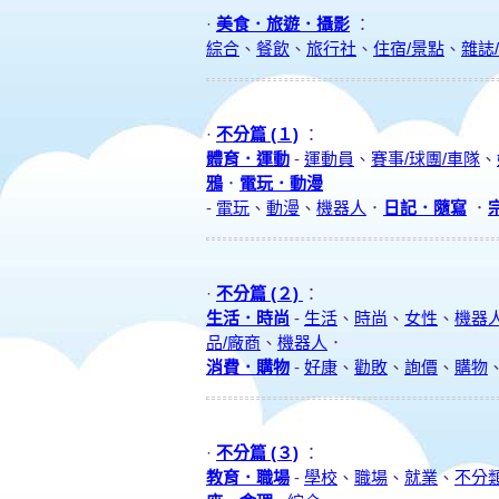
·
美食．旅遊．攝影
：
綜合
、
餐飲
、
旅行社
、
住宿/景點
、
雜誌
·
不分篇 (１)
：
體育．運動
-
運動員
、
賽事/球團/車隊
、
鴉
．
電玩．動漫
-
電玩
、
動漫
、
機器人
．
日記．隨寫
．
·
不分篇 (２)
：
生活．時尚
-
生活
、
時尚
、
女性
、
機器
品/廠商
、
機器人
．
消費．購物
-
好康
、
勸敗
、
詢價
、
購物
·
不分篇 (３)
：
教育．職場
-
學校
、
職場
、
就業
、
不分