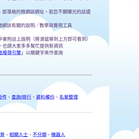
、部落格的微網誌網址，若您不願曝光的話還
微網誌有關的說明╱教學與實用工具
」中會附註上說明（將滑鼠移到上方即可看到）
新，也請大家多多幫忙提供新資訊
誌搜尋引擎
」以關鍵字來作查詢
掛件
、
查詢/排行
、
資料備份
、
名單整理
保育
、
相關人士
、
不分類
、
機器人