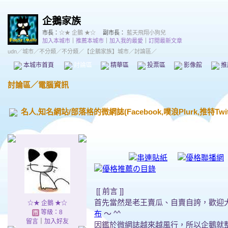
企鵝家族
市長：
☆★ 企鵝 ★☆
副市長：
藍天飛翔小狗兒
加入本城市
｜
推薦本城市
｜
加入我的最愛
｜
訂閱最新文章
udn
／
城市
／
不分類
／
不分類
／
【企鵝家族】城市
／討論區／
本城市首頁
討論區
精華區
投票區
影像館
推
討論區
／
電腦資訊
名人,知名網站/部落格的微網誌(Facebook,噗浪Plurk,推特Twit
[[ 前言 ]]
首先當然是老王賣瓜、自賣自誇，歡迎
☆★ 企鵝 ★☆
等級：8
布
～ ^^
留言
｜
加入好友
因鑑於微網誌越來越風行，所以企鵝就