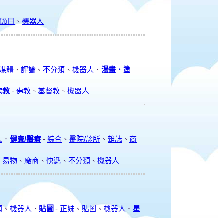
/節目
、
機器人
媒體
、
評論
、
不分類
、
機器人
．
漫畫．塗
宗教
-
佛教
、
基督教
、
機器人
人
．
健康/醫療
-
綜合
、
醫院/診所
、
雜誌
、
商
、
易物
、
廠商
、
快遞
、
不分類
、
機器人
類
、
機器人
．
貼圖
-
正妹
、
貼圖
、
機器人
．
星