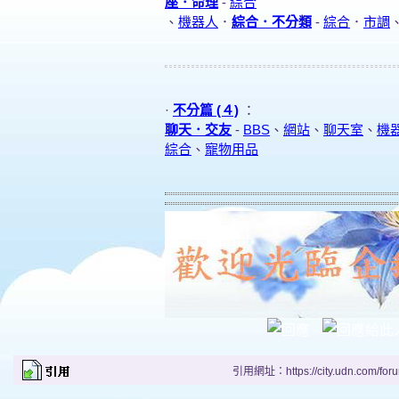
座．命理
-
綜合
、
機器人
．
綜合．不分類
-
綜合
．
市調
·
不分篇 (４)
：
聊天．交友
-
BBS
、
網站
、
聊天室
、
機
綜合
、
寵物用品
引用網址：https://city.udn.com/for