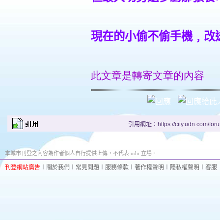
現在的小偷不偷手機﹐改
此文章是轉寄文章的內容
引用網址：https://city.udn.com/for
本城市刊登之內容為作者個人自行提供上傳，不代表 udn 立場。
刊登網站廣告
︱
關於我們
︱
常見問題
︱
服務條款
︱
著作權聲明
︱
隱私權聲明
︱
客服