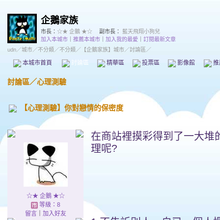
企鵝家族
市長：
☆★ 企鵝 ★☆
副市長：
藍天飛翔小狗兒
加入本城市
｜
推薦本城市
｜
加入我的最愛
｜
訂閱最新文章
udn
／
城市
／
不分類
／
不分類
／
【企鵝家族】城市
／討論區／
本城市首頁
討論區
精華區
投票區
影像館
推
討論區
／
心理測驗
【心理測驗】你對戀情的保密度
在商站裡摸彩得到了一大堆
理呢?
☆★ 企鵝 ★☆
等級：8
留言
｜
加入好友