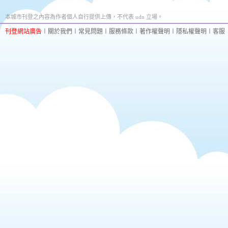
本城市刊登之內容為作者個人自行提供上傳，不代表 udn 立場。
刊登網站廣告
︱
關於我們
︱
常見問題
︱
服務條款
︱
著作權聲明
︱
隱私權聲明
︱
客服