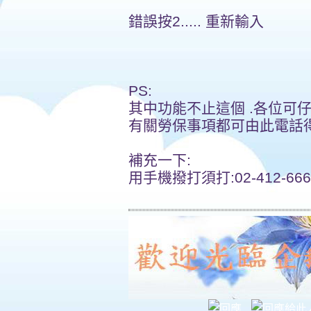
錯誤按2..... 重新輸入
PS:
其中功能不止這個 .各位可仔
有關勞保事項都可由此電話
補充一下:
用手機撥打須打:02-412-666