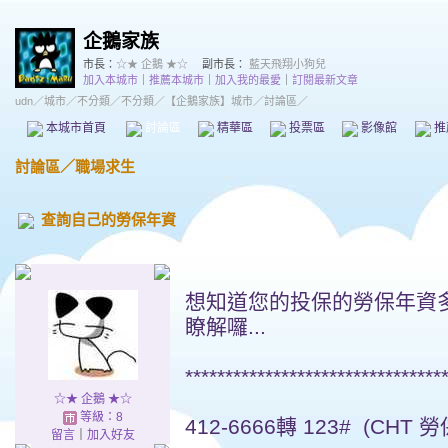
企鵝家族
市長：
☆★ 企鵝 ★☆
副市長：
藍天飛翔小狗兒
加入本城市
｜
推薦本城市
｜
加入我的最愛
｜
訂閱最新文章
udn
／
城市
／
不分類
／
不分類
／
【企鵝家族】城市
／討論區／
本城市首頁
討論區
精華區
投票區
影像館
推
討論區
／
職場求生
查詢自己的勞保年資
想知道您的投保的勞保年資多
瞭解囉...
********************************
☆★ 企鵝 ★☆
等級：8
412-6666轉 123# (CH
留言
｜
加入好友