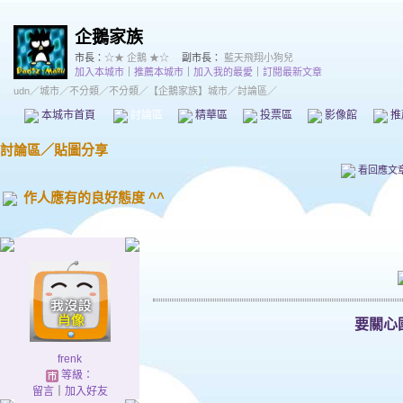
企鵝家族
市長：
☆★ 企鵝 ★☆
副市長：
藍天飛翔小狗兒
加入本城市
｜
推薦本城市
｜
加入我的最愛
｜
訂閱最新文章
udn
／
城市
／
不分類
／
不分類
／
【企鵝家族】城市
／討論區／
本城市首頁
討論區
精華區
投票區
影像館
推
討論區
／
貼圖分享
看回應文
作人應有的良好態度 ^^
要關心
frenk
等級：
留言
｜
加入好友