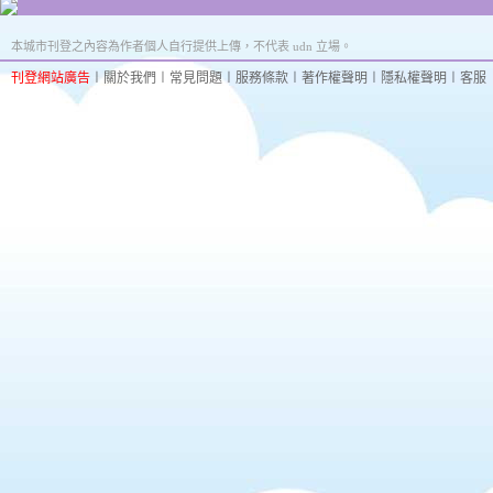
本城市刊登之內容為作者個人自行提供上傳，不代表 udn 立場。
刊登網站廣告
︱
關於我們
︱
常見問題
︱
服務條款
︱
著作權聲明
︱
隱私權聲明
︱
客服