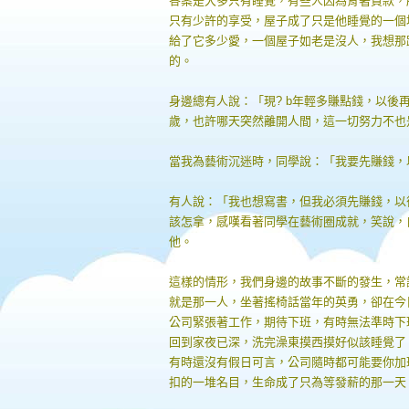
答案是大多只有睡覺，有些人因為背著貸款，
只有少許的享受，屋子成了只是他睡覺的一個
給了它多少愛，一個屋子如老是沒人，我想那
的。
身邊總有人說：「現? b年輕多賺點錢，以後
歲，也許哪天突然離開人間，這一切努力不也
當我為藝術沉迷時，同學說：「我要先賺錢，
有人說：「我也想寫書，但我必須先賺錢，以
該怎拿，感嘆看著同學在藝術圈成就，笑說，
他。
這樣的情形，我們身邊的故事不斷的發生，常
就是那一人，坐著搖椅話當年的英勇，卻在今
公司緊張著工作，期待下班，有時無法準時下
回到家夜已深，洗完澡東摸西摸好似該睡覺了
有時還沒有假日可言，公司隨時都可能要你加
扣的一堆名目，生命成了只為等發薪的那一天