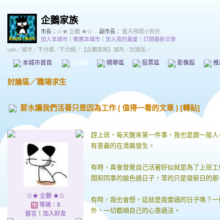
企鵝家族
市長：
☆★ 企鵝 ★☆
副市長：
藍天飛翔小狗兒
加入本城市
｜
推薦本城市
｜
加入我的最愛
｜
訂閱最新文章
udn
／
城市
／
不分類
／
不分類
／
【企鵝家族】城市
／討論區／
本城市首頁
討論區
精華區
投票區
影像館
推
討論區
／
職場求生
薪水讓我們活著只是因為工作 ( 值得一看的文章 ) [轉貼]
趕上班，每天醒來第一件事，我也是跟一般人
有意義的在清晨發生。
有時，真會發覺自己活著好似就是為了上班工
闆和同事的臉色過日子，等的只是發薪日的那
☆★ 企鵝 ★☆
有時，我也會想，這就是我要過的日子嗎？一
等級：8
外，一切都順自己的心意過法。
留言
｜
加入好友