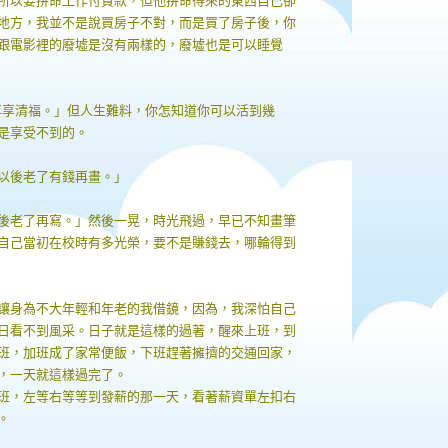
所以要拼命工作付貸款，但他拼命得來的東西自己卻
地方，我並不是說買房子不對，而是買了房子後，你
跟電影裡的廢墟是沒有兩樣的，廢墟也是可以睡覺
再享清福。」但人生難料，你怎知道你可以活到幾
是享受不到的。
以後老了有錢再畫。」
後老了再寫。」然後一晃，時光飛過，早已不知畫筆
自己當初在校時有多光榮，要不是賺錢去，哪輪得到
讓身為不大年輕和年老的我借鏡，因為，我深怕自己
日看不到風采。日子就是這樣的過著，醒來上班，到
班，加班成了家常便飯，下班趕著擁擠的交通回家，
，一天就這樣過完了。
班，左等右等等到發薪的那一天，看著薪資單左扣右
。