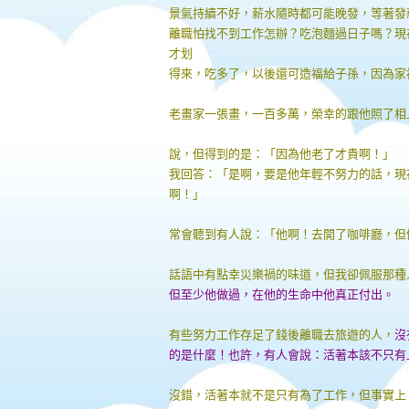
景氣持續不好，薪水隨時都可能晚發，等著發
離職怕找不到工作怎辦？吃泡麵過日子嗎？現
才划
得來，吃多了，以後還可造福給子孫，因為家
老畫家一張畫，一百多萬，榮幸的跟他照了相
說，但得到的是：「因為他老了才貴啊！」
我回答：「是啊，要是他年輕不努力的話，現
啊！」
常會聽到有人說：「他啊！去開了咖啡廳，但
話語中有點幸災樂禍的味道，但我卻佩服那種
但至少他做過，在他的生命中他真正付出。
有些努力工作存足了錢後離職去旅遊的人，
沒
的是什麼！也許，有人會說：活著本該不只有
沒錯，活著本就不是只有為了工作，但事實上