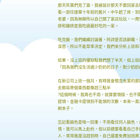
那天死黨們見了面，我被設計那天不要回家去
看一部任達華十年前的舊片。中午起了床，到
老婆，因為無聊所以自己開了家店玩玩，一周
排和雞排是我吃過最好吃的一家。
吃完飯，我們繼續討論著，阿詩是否該辭職，
深思，所以不能草率決定，我們來分析上班和
結果，沒上班的優缺點我們想了半天，但上班
「因為我們沒生活過少奶奶的日子，對少奶奶
在新公司上班一個月，有時我會懷念失業的那
去郵局寄個東西都像趕三點半
?這個時候，我再也不用，就算要領錢，也不
提領，金融卡提領到不能領的次數，本來一直
刷本子。
忘記看臉色是啥一回事，不用看任何人臉色，
情，我可以馬上赴約，但以前總要看看自己手
人，常常進度沒趕到時，自己還要免費加班將