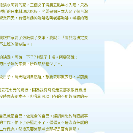
睡淡水阿詩的家，三個女子清晨五點半才入眠，只為
附近的日本料理店吃飯，老闆是個日本人娶了個台灣
營業四天，有個有趣的咖啡名叫老婆咖啡。老婆的豬
我跟店家要了張紙借了支筆，我說：「關於這決定要
不上班的優缺點。」
的缺點，阿詩一下子? N講了十項。阿雯笑說：
的日子難免崇景，所以缺點也少了。」
段日子，每天睡到自然醒，想要去哪就去哪，以前要
需去花七元的跨行，因為我有時間走去那家銀行直接
沒時間去刷本子，但我卻可以自在的不用趕時間的去
自己就是自己，做完全的自己。經銷商想約時間談事
的工作，怕下了班還走不了，偏偏又不是沒責任感的
工作做完。然後又要緊張老闆那裡是否會過關。