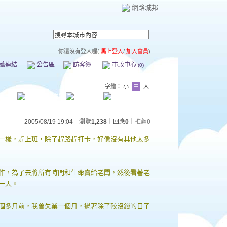
網路城邦
你還沒有登入喔(
馬上登入
/
加入會員
)
薦連結
公告區
訪客簿
市政中心
(0)
字體：
小
中
大
2005/08/19 19:04 瀏覽
1,238
｜回應
0
｜
推薦
0
一樣，趕上班，除了趕路趕打卡，好像沒有其他太多
作，為了去將所有時間和生命賣給老闆，然後看著老
一天。
個多月前，我曾失業一個月，過著除了較沒錢的日子