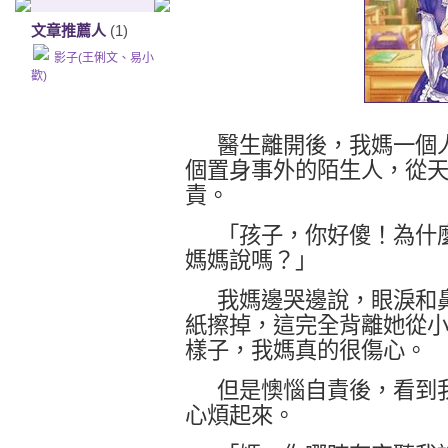
文章推薦人
(1)
影子(王俐文、易小
歡)
醫生離開後，我媽一個
個置身事外的陌生人，從
責。
「孩子，你好傻！為什
媽媽說嗎？」
我媽邊哭邊說，眼淚和
紙擦掉，這完全背離她從
樣子，我媽真的很傷心。
但是懊惱自責後，看到
心煩起來。