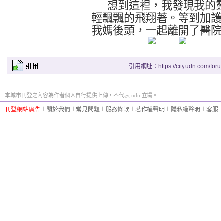
想到這裡，我發現我的
輕飄飄的飛翔著。等到加
我媽後頭，一起離開了醫
引用網址：https://city.udn.com/for
本城市刊登之內容為作者個人自行提供上傳，不代表 udn 立場。
刊登網站廣告
︱
關於我們
︱
常見問題
︱
服務條款
︱
著作權聲明
︱
隱私權聲明
︱
客服