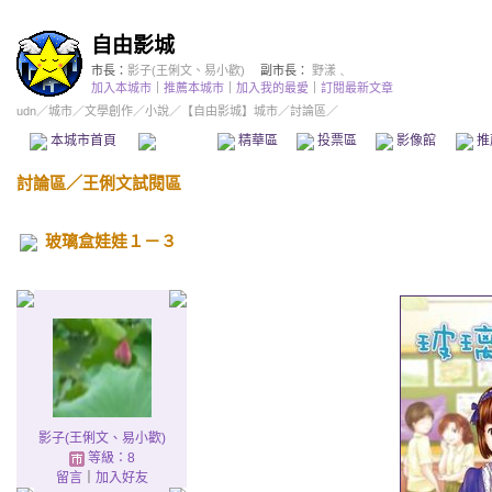
自由影城
市長：
影子(王俐文、易小歡)
副市長：
野漾﹑
加入本城市
｜
推薦本城市
｜
加入我的最愛
｜
訂閱最新文章
udn
／
城市
／
文學創作
／
小說
／
【自由影城】城市
／討論區／
本城市首頁
討論區
精華區
投票區
影像館
推
討論區
／
王俐文試閱區
玻璃盒娃娃１－３
影子(王俐文、易小歡)
等級：8
留言
｜
加入好友