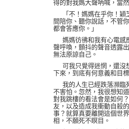
得的對我媽大聲吶喊，當
「不！媽媽在乎你！穎
間陪你、聽你說話，不管
都會答應你。」
媽媽彷彿和我有心電感
聲呼喚，顫抖的聲音透露
無法原諒自己。
可我只覺得迷惘，還沒
下來，到底有何意義和目
我的人生已經跌落瀕臨
不害怕。忽然，我很想知
對我跳樓的看法會是如何
友，以及造成我衝動自殺
事？就算真要離開這個世
相，不願死不瞑目。