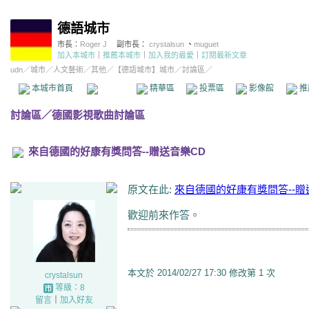
德語城市
市長：
Roger J
副市長：
crystalsun
、
muguet
加入本城市
｜
推薦本城市
｜
加入我的最愛
｜
訂閱最新文章
udn
／
城市
／
人文藝術
／
其他
／
【德語城市】城市
／討論區／
本城市首頁
討論區
精華區
投票區
影像館
推
討論區
／
德國影視歌曲討論區
來自德國的好康有獎問答--贈送音樂CD
原文在此:
來自德國的好康有獎問答--贈
歡迎前來作答。
本文於
2014/02/27 17:30 修改第 1 次
crystalsun
等級：8
留言
｜
加入好友