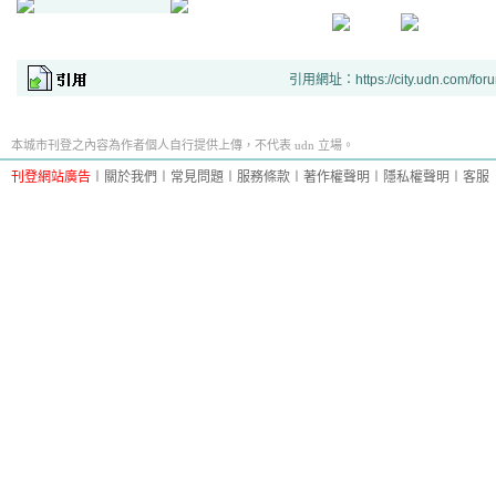
引用網址：https://city.udn.com/for
本城市刊登之內容為作者個人自行提供上傳，不代表 udn 立場。
刊登網站廣告
︱
關於我們
︱
常見問題
︱
服務條款
︱
著作權聲明
︱
隱私權聲明
︱
客服