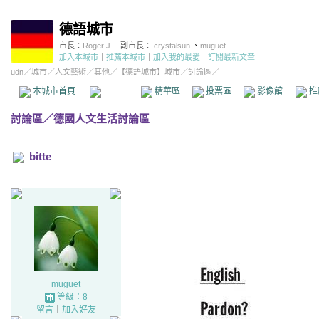
德語城市
市長：
Roger J
副市長：
crystalsun
、
muguet
加入本城市
｜
推薦本城市
｜
加入我的最愛
｜
訂閱最新文章
udn
／
城市
／
人文藝術
／
其他
／
【德語城市】城市
／討論區／
本城市首頁
討論區
精華區
投票區
影像館
推
討論區
／
德國人文生活討論區
bitte
muguet
等級：8
留言
｜
加入好友