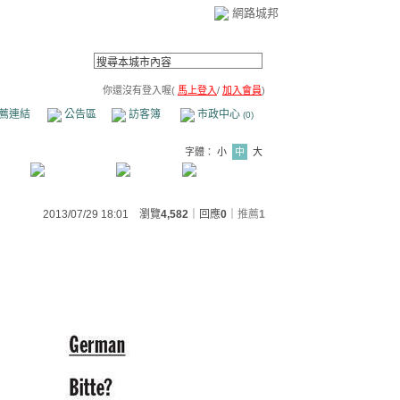
網路城邦
你還沒有登入喔(
馬上登入
/
加入會員
)
薦連結
公告區
訪客簿
市政中心
(0)
字體：
小
中
大
2013/07/29 18:01 瀏覽
4,582
｜回應
0
｜
推薦
1