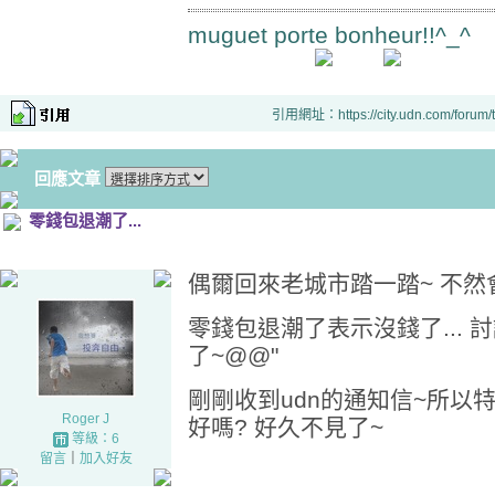
muguet porte bonheur!!^_^
引用網址：https://city.udn.com/forum
回應文章
零錢包退潮了...
偶爾回來老城市踏一踏~ 不然
零錢包退潮了表示沒錢了...
了~@@"
剛剛收到udn的通知信~所以特
Roger J
好嗎? 好久不見了~
等級：6
留言
｜
加入好友