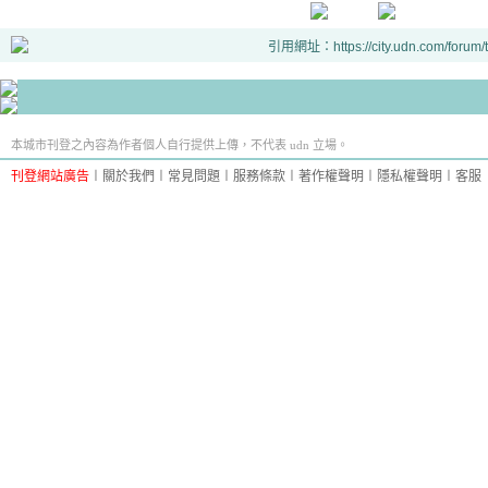
引用網址：https://city.udn.com/forum
本城市刊登之內容為作者個人自行提供上傳，不代表 udn 立場。
刊登網站廣告
︱
關於我們
︱
常見問題
︱
服務條款
︱
著作權聲明
︱
隱私權聲明
︱
客服