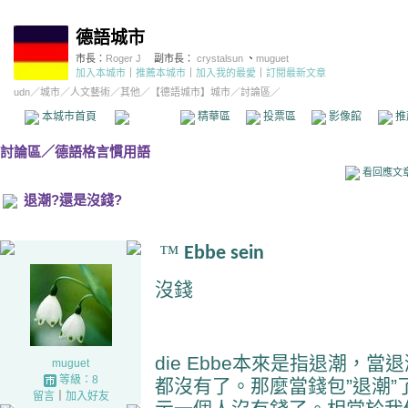
德語城市
市長：
Roger J
副市長：
crystalsun
、
muguet
加入本城市
｜
推薦本城市
｜
加入我的最愛
｜
訂閱最新文章
udn
／
城市
／
人文藝術
／
其他
／
【德語城市】城市
／討論區／
本城市首頁
討論區
精華區
投票區
影像館
推
討論區
／
德語格言慣用語
看回應文
退潮?還是沒錢?
™
Ebbe sein
沒錢
die Ebbe
本來是指退潮
，
當退
muguet
等級：8
都沒有了
。
那麼當錢包
”
退潮
”
留言
｜
加入好友