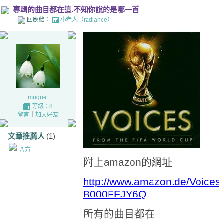
專輯的曲目都在這.不知你說的是哪一首
回應給：
小老人（radiance）
muguet
等級：8
留言
｜
加入好友
文章推薦人
(1)
八方
附上amazon的網址
http://www.amazon.de/Voices
B000FFJY6Q
所有的曲目都在