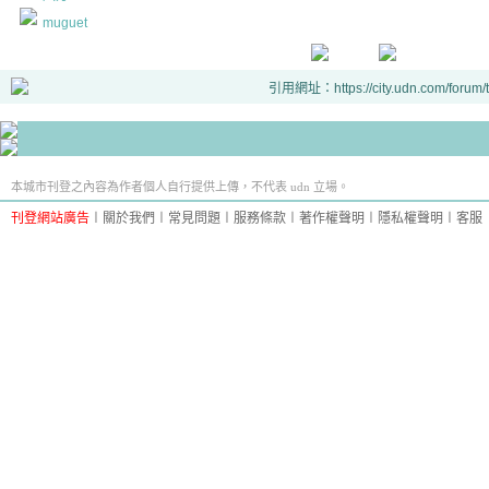
muguet
引用網址：https://city.udn.com/forum
本城市刊登之內容為作者個人自行提供上傳，不代表 udn 立場。
刊登網站廣告
︱
關於我們
︱
常見問題
︱
服務條款
︱
著作權聲明
︱
隱私權聲明
︱
客服