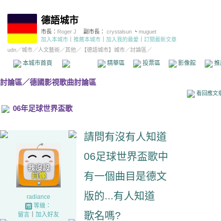
德語城市
市長：
Roger J
副市長：
crystalsun
、
muguet
加入本城市
｜
推薦本城市
｜
加入我的最愛
｜
訂閱最新文章
udn
／
城市
／
人文藝術
／
其他
／
【德語城市】城市
／討論區／
本城市首頁
討論區
精華區
投票區
影像館
推
討論區
／
德國影視歌曲討論區
看回應文
06年足球世界盃歌
請問有沒有人知道
06足球世界盃歌中
有一個曲目是德文
版的...有人知道
radiance
等級：
歌名嗎?
留言
｜
加入好友