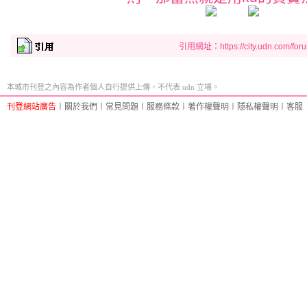
引用網址：https://city.udn.com/for
本城市刊登之內容為作者個人自行提供上傳，不代表 udn 立場。
刊登網站廣告
︱
關於我們
︱
常見問題
︱
服務條款
︱
著作權聲明
︱
隱私權聲明
︱
客服