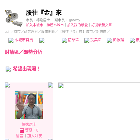
股往『金』來
市長：
榕逸居士
副市長：
garway
加入本城市
｜
推薦本城市
｜
加入我的最愛
｜
訂閱最新文章
udn
／
城市
／
商業理財
／
股市期貨
／
【股往『金』來】城市
／討論區／
本城市首頁
討論區
精華區
投票區
影像館
推
討論區
／
盤勢分析
希望出現囉！
榕逸居士
等級：8
留言
｜
加入好友