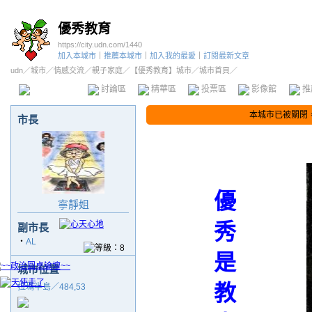
優秀教育
https://city.udn.com/1440
加入本城市
｜
推薦本城市
｜
加入我的最愛
｜
訂閱最新文章
udn
／
城市
／
情感交流
／
親子家庭
／
【優秀教育】城市
／城市首頁／
本城市首頁
討論區
精華區
投票區
影像館
推
本城市已被關閉
市長
優
寧靜姐
秀
副市長
‧
AL
是
城市位置
教
拉瑪半島／484,53