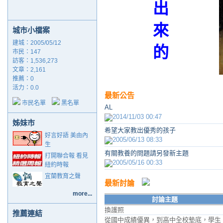
出
來
城市小檔案
建城：2005/05/12
的
市民：147
訪客：1,536,273
文章：2,161
推薦：
0
活力：0.0
最新公告
市民名單
黑名單
AL
2014/11/03 00:47
姊妹市
希望大家教出優秀的孩子
好言好語 美由內
2005/06/13 08:33
生
有關教養的問題請另發新主題
打開聯合報 看見
2005/05/16 00:33
紐約時報
宜蘭教育之聲
最新討論
more...
討論主題
換護照
推薦連結
從國中成績優異，到高中全校墊底，學生