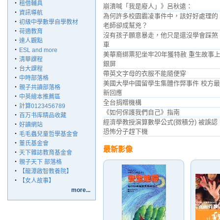
‧
租借輔具
崩潰喊「我是廢人」》呂秋遠：
‧
資訊導航
為何許多校園霸凌事件中，該好好處理的
‧
初級中學數學自學教材
老師卻成幫兇？
‧
荷適教育
沒有孩子願意暴走，他只是還沒學會踩煞
‧
達人觀點
車
‧
ESL and more
美華裔綁票犯坐牢20年獲特赦 重生故事
‧
清華課程
銀屏
‧
台大課程
帶英文字母的衣服不能隨便穿
‧
中時部落格
美國大學中國留學生集體作弊事件 校方最
‧
親子共讀部落格
新回應
‧
中英繪本推薦區
全台捐贈機構
‧
計算0123456789
《如何保護我們自己》指南
‧
百万书库精品收藏
經濟學教授演算數學公式(微積分) 被誤認
‧
好讀網站
恐怖分子趕下機
‧
毛毛蟲兒童哲學基金會
‧
董氏基金會
最新影像
‧
天下雜誌教育基金會
‧
親子天下 部落格
‧
【龍潭啟智教養院】
‧
【女人故事】
more...