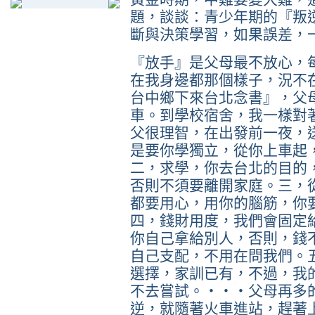
題，談談：青少年期的『叛
斷與決策學習，如果誤差，
『放手』是父母最不放心，
在我身邊都那個樣子，況不
台中鄉下來台北念書』，父
車。到學校宿舍，我一樣對
父很理智，在出發前一夜，
是要你學獨立，從你上車起
二，求學，你去台北的目的
否則不須要離開家庭。三，
都要用心，用你的腦筋，你
四，錢財用度，我們會固定
你自己拿給別人，否則，錢
自己支配，不用在問我們。
選擇，家訓已有，不過，我
不去嘗試。‧‧‧父母再多
逆，就隨著火車進站，趕著