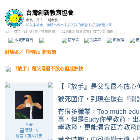
台灣創新教育協會
市長：
凡夫
副市長：
加入本城市
｜
推薦本城市
｜
加入我的最愛
｜
訂閱最新文章
udn
／
城市
／
政治社會
／
社會團體
／
【台灣創新教育協會】城市
／討論區／
本城市首頁
討論區
精華區
投票區
影像館
推
討論區
／
『開竅』新教育
『放手』是父母最不放心但成熟快
【『放手』是父母最不放心
猴死囝仔，到現在還在『開
有很多職業，Too much edu
事，但是Eudy你學教育，
凡夫
學教育，更能體會西方教育
等級：8
留言
｜
加入好友
黃金時期，中雞要變大雞，