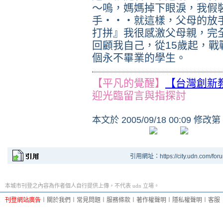
～嗚，媽媽掉下眼淚，我假
手‧‧‧就這樣，父母的放
打拼』我很感激父母親，完
回顧我自己，從15歲起，
個永不畢業的學生。
【平凡的覺醒】
【台灣創新
迎光臨留言與指探討
本文於
2005/09/18 00:09 修改第
引用網址：https://city.udn.com/for
本城市刊登之內容為作者個人自行提供上傳，不代表 udn 立場。
刊登網站廣告
︱
關於我們
︱
常見問題
︱
服務條款
︱
著作權聲明
︱
隱私權聲明
︱
客服