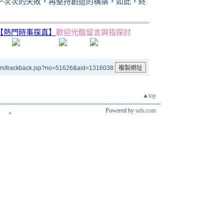
一次次的失敗，再堅持創造的構築，如此，終
【熱門時事探真】
歡迎光臨留言與指探討
um/trackback.jsp?no=51626&aid=1316038
▲top
Powered by
udn.com