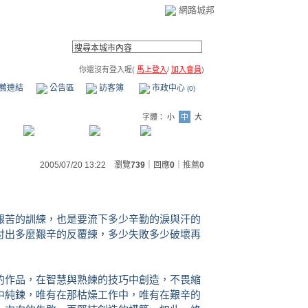
網路城邦
你還沒有登入喔(
馬上登入
/
加入會員
)
薦連結
公告區
訪客簿
市政中心
(0)
字體：
小
中
大
2005/07/20 13:22 瀏覽
739
｜回應
0
｜
推薦
0
艱苦的訓練，也是要流下多少辛勤的淚與汗的
付出多麼艱辛的反覆練，多少失敗多少破壞再
的作品，在智慧與熟練的技巧中創造，不畏縮
中純鍊，唯有在那枯燥工作中，唯有在艱辛的