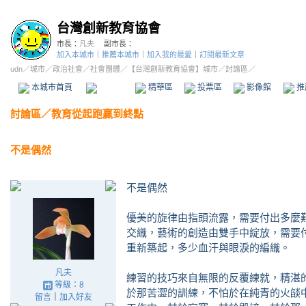
台灣創新教育協會
市長：
凡夫
副市長：
加入本城市
｜
推薦本城市
｜
加入我的最愛
｜
訂閱最新文章
udn
／
城市
／
政治社會
／
社會團體
／
【台灣創新教育協會】城市
／討論區／
本城市首頁
討論區
精華區
投票區
影像館
推
討論區
／
教育從起跑贏到終點
不是偶然
不是偶然
優美的旋律由指頭流露，需要付出多麼
交織，藝術的創造由雙手中綻放，需要
重新築起，多少血汗與眼淚的編織。
凡夫
練習的技巧來自無限的反覆練就，精湛
等級：8
於那苦澀的訓練，不怕於在純青的火燄
留言
｜
加入好友