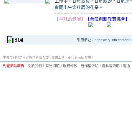
工作中，甘於寂寞，甘於毀謗，甘於那
會開出生命壯麗的花朵。
【平凡的覺醒】
【台灣創新教育協會】
引用網址：https://city.udn.com/for
本城市刊登之內容為作者個人自行提供上傳，不代表 udn 立場。
刊登網站廣告
︱
關於我們
︱
常見問題
︱
服務條款
︱
著作權聲明
︱
隱私權聲明
︱
客服