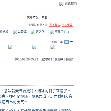
網路城邦
你還沒有登入喔(
馬上登入
/
加入會員
)
薦連結
公告區
訪客簿
市政中心
(0)
字體：
小
中
大
2005/07/20 05:33 瀏覽
539
｜回應
0
｜
推薦
0
上，意味著天气會更冷，結冰的日子來臨了。
懮患，卻不是懮郁。懮患意識，是面對明天會
改造自己的勇气。
而死亡的人，又什麼也不會告訴我們。离婚的