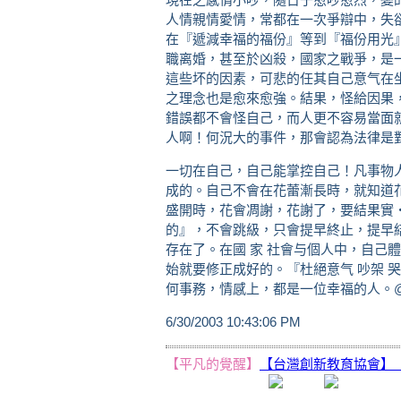
人情親情愛情，常都在一次爭辯中，失
在『遞減幸福的福份』等到『福份用光
職离婚，甚至於凶殺，國家之戰爭，是
這些坏的因素，可悲的任其自己意气在
之理念也是愈來愈強。結果，怪給因果
錯誤都不會怪自己，而人更不容易當面
人啊！何況大的事件，那會認為法律是
一切在自己，自己能掌控自己！凡事物
成的。自己不會在花蕾漸長時，就知道
盛開時，花會凋謝，花謝了，要結果實
的』，不會跳級，只會提早終止，提早
存在了。在國 家 社會与個人中，自己
始就要修正成好的。『杜絕意气 吵架 
何事務，情感上，都是一位幸福的人。
6/30/2003 10:43:06 PM
【平凡的覺醒】
【台灣創新教育協會】