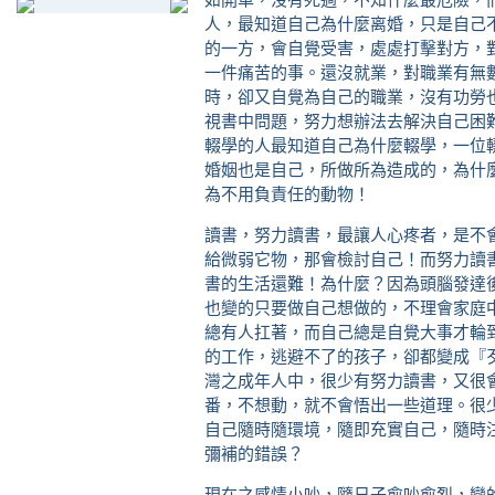
人，最知道自己為什麼离婚，只是自己
的一方，會自覺受害，處處打擊對方，
一件痛苦的事。還沒就業，對職業有無
時，卻又自覺為自己的職業，沒有功勞
視書中問題，努力想辦法去解決自己困
輟學的人最知道自己為什麼輟學，一位
婚姻也是自己，所做所為造成的，為什
為不用負責任的動物！
讀書，努力讀書，最讓人心疼者，是不
給微弱它物，那會檢討自己！而努力讀
書的生活還難！為什麼？因為頭腦發達
也變的只要做自己想做的，不理會家庭
總有人扛著，而自己總是自覺大事才輪
的工作，逃避不了的孩子，卻都變成『
灣之成年人中，很少有努力讀書，又很
番，不想動，就不會悟出一些道理。很
自己隨時隨環境，隨即充實自己，隨時
彌補的錯誤？
現在之感情小吵，隨日子愈吵愈烈，變