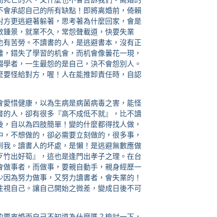
不會承認自己的所有缺點！即將离婚前，倚賴
對方更逃避著躲著，思考著為什麼回家，會是
數鍾景，就業不久，常怨聲載道，快要失業
也有苦勞。不讀書的人，是逃避書本，沒有正
難，錯失了學習的机會，而机會像曇花一現，
輟學者，一生最怨的是自己，決不會怨別人。
麼要怪給對方，喔！人在能推卸責任時，自認
會愛惜健康，以為生病是病菌病毒之害，能怪
書的人，卻有很多『高不成低不就』，比不讀
後，自以為四肢簡單！變的什麼都得找人做，
中，不想做的，卻必需要立刻做的，很多事，
到我。讀書人的坏處，是懶！是逃避無數應做
歹竹出好筍』，這也是逢門出孝子之理。在台
會做事者，而做事，要親自動手，親身經歷一
少因為努力做事，又努力讀書者，會失業的！
注視自己。讓自己開始之微差，變成日後不可
的要离婚而自己不知道為什麼嗎？檢討一下，