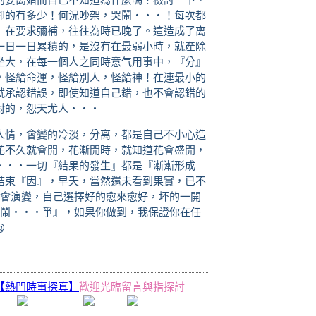
卻的有多少！何況吵架，哭鬧‧‧‧！每次都
』在要求彌補，往往為時已晚了。這造成了离
一日一日累積的，是沒有在最弱小時，就產除
坐大，在每一個人之同時意气用事中，『分』
，怪給命運，怪給別人，怪給神！在連最小的
就承認錯誤，即使知道自己錯，也不會認錯的
對的，怨天尤人‧‧‧
人情，會變的冷淡，分离，都是自己不小心造
花不久就會開，花漸開時，就知道花會盛開，
‧‧‧一切『結果的發生』都是『漸漸形成
結束『因』，早夭，當然還未看到果實，已不
體會演變，自己選擇好的愈來愈好，坏的一開
哭鬧‧‧‧爭』，如果你做到，我保證你在任
@
(http://www.dajiyuan.com)
【熱門時事探真】
歡迎光臨留言與指探討