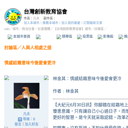
台灣創新教育協會
市長：
凡夫
副市長：
加入本城市
｜
推薦本城市
｜
加入我的最愛
｜
訂閱最新文章
udn
／
城市
／
政治社會
／
社會團體
／
【台灣創新教育協會】城市
／討論區／
本城市首頁
討論區
精華區
投票區
影像館
推
討論區
／
人與人相處之道
情感結霜意味今後愛會更冷
林金其：情感結霜意味今後愛會更冷
作者﹕林金其
【大紀元6月30日訊】你腳踏在結霜地
懮患意識，只有讓自己小心過日子，而
凡夫
更好的智慧。是今天就采取認錯，改革
等級：8
留言
｜
加入好友
如開車，沒有死過，不知什麼最危險，