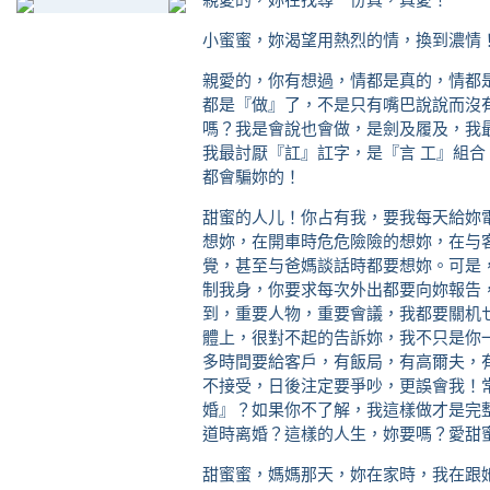
小蜜蜜，妳渴望用熱烈的情，換到濃情
親愛的，你有想過，情都是真的，情都
都是『做』了，不是只有嘴巴說說而沒
嗎？我是會說也會做，是劍及履及，我
我最討厭『訌』訌字，是『言 工』組
都會騙妳的！
甜蜜的人儿！你占有我，要我每天給妳
想妳，在開車時危危險險的想妳，在与
覺，甚至与爸媽談話時都要想妳。可是
制我身，你要求每次外出都要向妳報告
到，重要人物，重要會議，我都要關机
體上，很對不起的告訴妳，我不只是你
多時間要給客戶，有飯局，有高爾夫，
不接受，日後注定要爭吵，更誤會我！
婚』？如果你不了解，我這樣做才是完
道時离婚？這樣的人生，妳要嗎？愛甜
甜蜜蜜，媽媽那天，妳在家時，我在跟