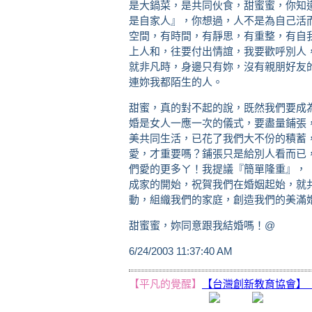
是大鍋菜，是共同伙食，甜蜜蜜，你知
是自家人』，你想過，人不是為自己活
空間，有時間，有靜思，有重整，有自我
上人和，往要付出情誼，我要歡呼別人
就非凡時，身邊只有妳，沒有親朋好友
連妳我都陌生的人。
甜蜜，真的對不起的說，既然我們要成
婚是女人一應一次的儀式，要盡量鋪張
美共同生活，已花了我們大不份的積蓄
愛，才重要嗎？鋪張只是給別人看而已
們愛的更多ㄚ！我提議『簡單隆重』，
成家的開始，祝賀我們在婚姻起始，就
動，組織我們的家庭，創造我們的美滿
甜蜜蜜，妳同意跟我結婚嗎！@
(http:/
6/24/2003 11:37:40 AM
【平凡的覺醒】
【台灣創新教育協會】