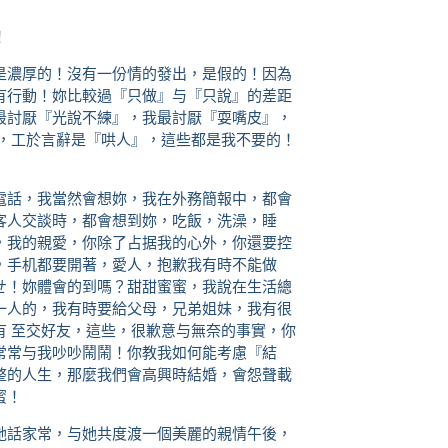
！
是濃厚的！沒有一份情的發出，是假的！因為
有行動！妳比較過『只做』与『只說』的差距
最討厭『光說不練』，我最討厭『耍嘴皮』，
合，工於言辭是『哄人』，這些都是我不要的！
電話，我當然會想妳，我在外務簡報中，都會
客人交談時，都會想到妳，吃飯，洗澡，睡
，我的親愛，你除了占据我的心外，你還要控
，手机都要開著，愛人，抱歉我有時不能做
ㄝ！妳體會的到嗎？甜甜蜜蜜，我說在生活總
一人的，我有時要給父母，兄弟姐妹，我有很
有 至交好友，這些，很歉意与無奈的事實，你
常常与我吵吵鬧鬧！你教我如何能考慮『結
整的人生，那麼我們會高興時結婚，會怨聲載
蜜！
她話家常，与她共度渡一個美麗的親情午後，