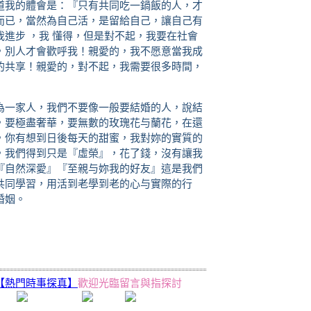
道我的體會是：『只有共同吃一鍋飯的人，才
而已，當然為自己活，是留給自己，讓自己有
進步 ，我 懂得，但是對不起，我要在社會
，別人才會歡呼我！親愛的，我不愿意當我成
的共享！親愛的，對不起，我需要很多時間，
為一家人，我們不要像一般要結婚的人，說結
，要極盡奢華，要無數的玫瑰花与蘭花，在還
，你有想到日後每天的甜蜜，我對妳的實質的
，我們得到只是『虛榮』，花了錢，沒有讓我
『自然深愛』『至親与妳我的好友』這是我們
共同學習，用活到老學到老的心与實際的行
婚姻。
/www.dajiyuan.com)
【熱門時事探真】
歡迎光臨留言與指探討