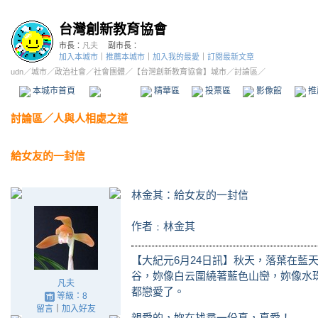
台灣創新教育協會
市長：
凡夫
副市長：
加入本城市
｜
推薦本城市
｜
加入我的最愛
｜
訂閱最新文章
udn
／
城市
／
政治社會
／
社會團體
／
【台灣創新教育協會】城市
／討論區／
本城市首頁
討論區
精華區
投票區
影像館
推
討論區
／
人與人相處之道
給女友的一封信
林金其：給女友的一封信
作者﹕林金其
【大紀元6月24日訊】秋天，落葉在藍
谷，妳像白云圍繞著藍色山巒，妳像水
凡夫
都戀愛了。
等級：8
留言
｜
加入好友
親愛的，妳在找尋一份真，真愛！