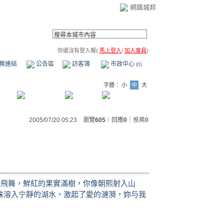
網路城邦
你還沒有登入喔(
馬上登入
/
加入會員
)
薦連結
公告區
訪客簿
市政中心
(0)
字體：
小
中
大
2005/07/20 05:23 瀏覽
605
｜回應
0
｜
推薦
0
天飛舞，鮮紅的果實滿樹，你像朝熙射入山
珠溶入宁靜的湖水，激起了愛的漣漪，妳与我