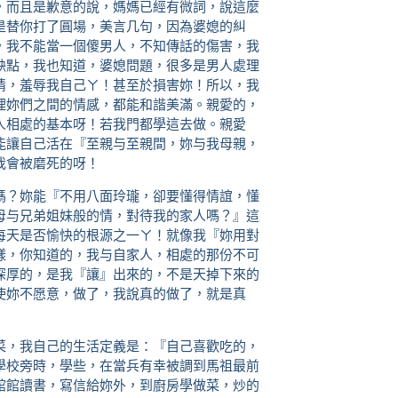
，而且是歉意的說，媽媽已經有微詞，說這麼
是替你打了圓場，美言几句，因為婆媳的糾
，我不能當一個傻男人，不知傳話的傷害，我
缺點，我也知道，婆媳問題，很多是男人處理
情，羞辱我自己ㄚ！甚至於損害妳！所以，我
理妳們之間的情感，都能和諧美滿。親愛的，
人相處的基本呀！若我門都學這去做。親愛
能讓自己活在『至親与至親間，妳与我母親，
我會被磨死的呀！
嗎？妳能『不用八面玲瓏，卻要懂得情誼，懂
母与兄弟姐妹般的情，對待我的家人嗎？』這
每天是否愉快的根源之一ㄚ！就像我『妳用對
樣，你知道的，我与自家人，相處的那份不可
深厚的，是我『讓』出來的，不是天掉下來的
使妳不愿意，做了，我說真的做了，就是真
菜，我自己的生活定義是：『自己喜歡吃的，
學校旁時，學些，在當兵有幸被調到馬祖最前
館館讀書，寫信給妳外，到廚房學做菜，炒的