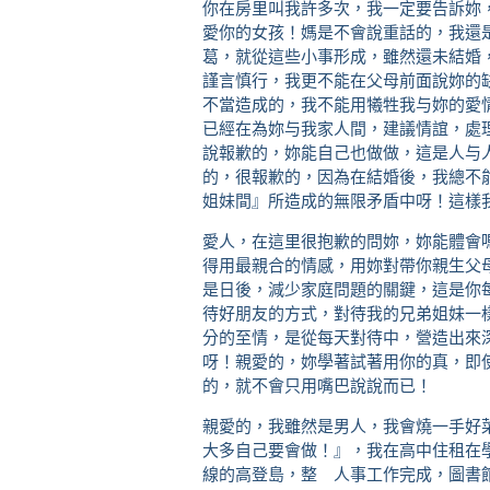
你在房里叫我許多次，我一定要告訴妳
愛你的女孩！媽是不會說重話的，我還
葛，就從這些小事形成，雖然還未結婚
謹言慎行，我更不能在父母前面說妳的
不當造成的，我不能用犧牲我与妳的愛
已經在為妳与我家人間，建議情誼，處
說報歉的，妳能自己也做做，這是人与
的，很報歉的，因為在結婚後，我總不
姐妹間』所造成的無限矛盾中呀！這樣
愛人，在這里很抱歉的問妳，妳能體會
得用最親合的情感，用妳對帶你親生父
是日後，減少家庭問題的關鍵，這是你
待好朋友的方式，對待我的兄弟姐妹一
分的至情，是從每天對待中，營造出來
呀！親愛的，妳學著試著用你的真，即
的，就不會只用嘴巴說說而已！
親愛的，我雖然是男人，我會燒一手好
大多自己要會做！』，我在高中住租在
線的高登島，整 人事工作完成，圖書