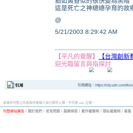
猶如黃昏似的很快變為黑暗
這是死亡之神總總孕育的故
@
(http://www.dajiyuan.com
5/21/2003 8:29:42 AM
【平凡的覺醒】
【台灣創新
迎光臨留言與指探討
引用網址：https://city.udn.com/for
本城市刊登之內容為作者個人自行提供上傳，不代表 udn 立場。
刊登網站廣告
︱
關於我們
︱
常見問題
︱
服務條款
︱
著作權聲明
︱
隱私權聲明
︱
客服