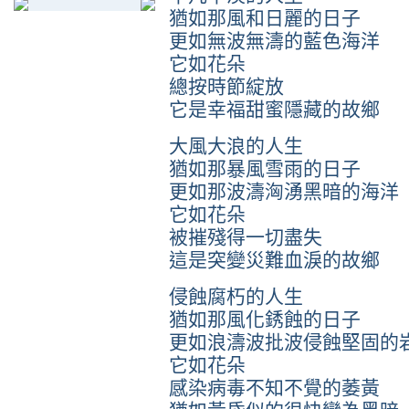
猶如那風和日麗的日子
更如無波無濤的藍色海洋
它如花朵
總按時節綻放
它是幸福甜蜜隱藏的故鄉
大風大浪的人生
猶如那暴風雪雨的日子
更如那波濤洶湧黑暗的海洋
它如花朵
被摧殘得一切盡失
這是突變災難血淚的故鄉
侵蝕腐朽的人生
猶如那風化銹蝕的日子
更如浪濤波批波侵蝕堅固的
它如花朵
感染病毒不知不覺的萎黃