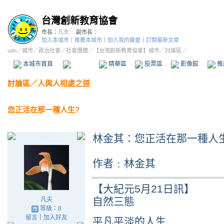
台灣創新教育協會
市長：
凡夫
副市長：
加入本城市
｜
推薦本城市
｜
加入我的最愛
｜
訂閱最新文章
udn
／
城市
／
政治社會
／
社會團體
／
【台灣創新教育協會】城市
／討論區／
本城市首頁
討論區
精華區
投票區
影像館
推
討論區
／
人與人相處之道
您正活在那一種人生?
林金其：您正活在那一種人
作者﹕林金其
【大紀元5月21日訊】
自然三態
凡夫
等級：8
留言
｜
加入好友
平凡平淡的人生