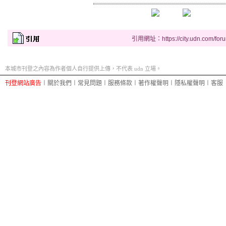
引用網址：https://city.udn.com/for
本城市刊登之內容為作者個人自行提供上傳，不代表 udn 立場。
刊登網站廣告
︱
關於我們
︱
常見問題
︱
服務條款
︱
著作權聲明
︱
隱私權聲明
︱
客服