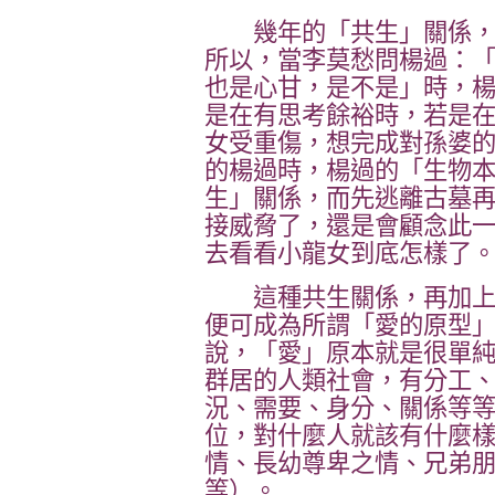
幾年的「共生」關係，
所以，當李莫愁問楊過：
也是心甘，是不是」時，
是在有思考餘裕時，若是
女受重傷，想完成對孫婆
的楊過時，楊過的「生物
生」關係，而先逃離古墓
接威脅了，還是會顧念此
去看看小龍女到底怎樣了
這種共生關係，再加上
便可成為所謂「愛的原型
說，「愛」原本就是很單
群居的人類社會，有分工
況、需要、身分、關係等
位，對什麼人就該有什麼
情、長幼尊卑之情、兄弟
等）。