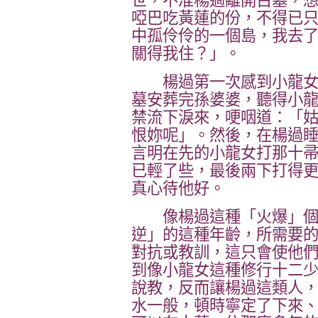
世，不准楊過離開古墓，
啞巴吃黃蓮的份，不得已
中孤伶伶的一個島，我去
關得我住？」。
楊過第一次感到小龍女
墓安葬完孫婆婆，聽得小
禁流下淚來，哽咽道：「
恨妳呢」。然後，在楊過
言明在先的小龍女打那十
已輕了些，最後兩下打得
真心待他好。
像楊過這種「火爆」個
逆」的這種年齡，所需要
對抗或教訓，這只會使他
到像小龍女這種修行十二
說教，反而讓楊過這類人
水一般，頓時寧定了下來