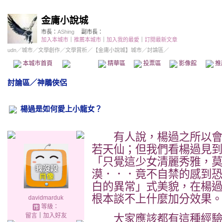
金庸小說城
市長：
AShing
副市長：
加入本城市
｜
推薦本城市
｜
加入我的最愛
｜
訂閱最新文章
udn
／
城市
／
文學創作
／
文學賞析
／
【金庸小說城】城市
／討論區／
本城市首頁
討論區
精華區
投票區
影像館
推
討論區
／
神鵰俠侶
楊過是如何愛上小龍女？
有人說，楊過之所以會
若天仙；但我們看楊過見
「只覺這少女清麗秀雅，
漠．．．竟不自禁的感到
白的異常」式美貌，在楊
根本談不上什麼加分效果
davidmarduk
等級：
留言
｜
加入好友
大家應該都有這種經驗