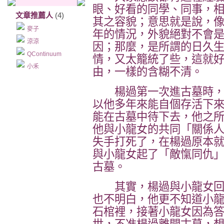
眼、好看的同學、同事，
文章推薦人
(4)
其之容貌；意思就是說，
麥子
年的情況，外貌絕對不會
涼涼
因；那麼，是所謂的日久
QContinuum
情，又太籠統了些，這就
小禾
由，一樣的含糊不清。
楊過第一次進古墓時，
以他多年來能自個存活下
能在古墓中待下去，他之
他與小龍女的共同「關係
失手打死了，在楊過原本
與小龍女起了「敵愾同仇
古墓。
其實，楊過與小龍女回
也不明白，他更不知道小
石棺裡，接著小龍女因為