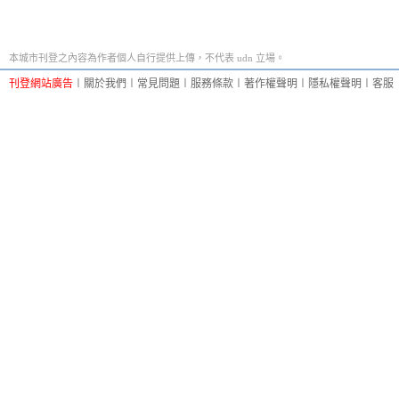
本城市刊登之內容為作者個人自行提供上傳，不代表 udn 立場。
刊登網站廣告
︱
關於我們
︱
常見問題
︱
服務條款
︱
著作權聲明
︱
隱私權聲明
︱
客服