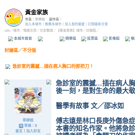
黃金家族
市長：
寧靜姐
副市長：
加入本城市
｜
推薦本城市
｜
加入我的最愛
｜
訂閱最新文章
udn
／
城市
／
情感交流
／
交友聯誼
／
【黃金家族】城市
／討論區／
本城市首頁
討論區
精華區
投票區
影像館
推
討論區
／
不分版
急診室的震撼…插在病人胸口的那把刀！
急診室的震撼…插在病人
後一刻，是對生命的最大
醫學有故事 文／邵冰如
傅志遠是林口長庚外傷急
寧靜姐
等級：8
本書的知名作家。他將急
留言
｜
加入好友