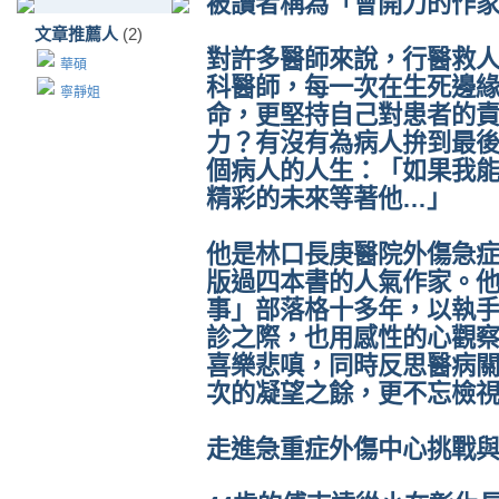
被讀者稱為「會開刀的作
文章推薦人
(2)
對許多醫師來說，行醫救
華碩
科醫師，每一次在生死邊
寧靜姐
命，更堅持自己對患者的
力？有沒有為病人拚到最
個病人的人生：「如果我
精彩的未來等著他…」
他是林口長庚醫院外傷急
版過四本書的人氣作家。
事」部落格十多年，以執
診之際，也用感性的心觀
喜樂悲嗔，同時反思醫病
次的凝望之餘，更不忘檢
走進急重症外傷中心挑戰