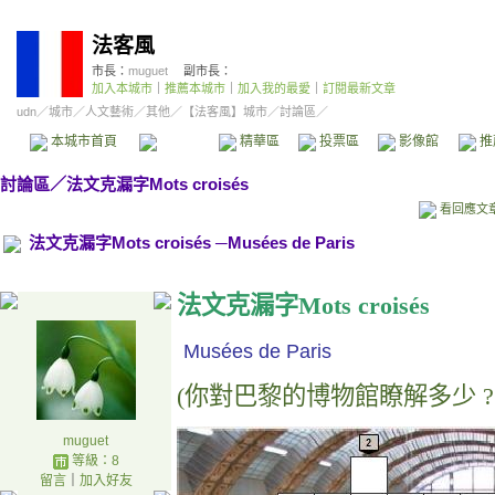
法客風
市長：
muguet
副市長：
加入本城市
｜
推薦本城市
｜
加入我的最愛
｜
訂閱最新文章
udn
／
城市
／
人文藝術
／
其他
／
【法客風】城市
／討論區／
本城市首頁
討論區
精華區
投票區
影像館
推
討論區
／
法文克漏字Mots croisés
看回應文
法文克漏字Mots croisés ─Musées de Paris
法文克漏字
Mots croisés
Musées de Paris
(
你對巴黎的博物館瞭解多少
muguet
等級：8
留言
｜
加入好友