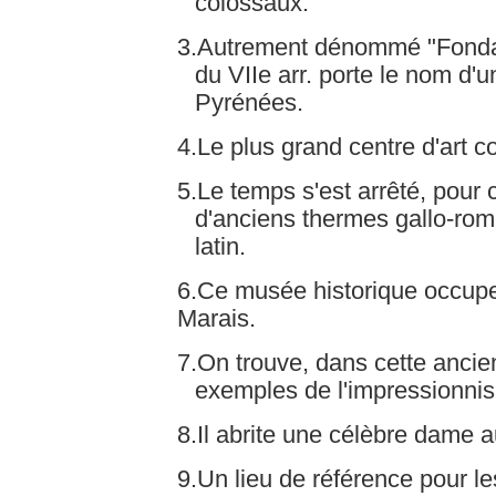
colossaux.
3.Autrement dénommé "Fondat
du VIIe arr. porte le nom d'u
Pyrénées.
4.Le plus grand centre d'art c
5.Le temps s'est arrêté, pour
d'anciens thermes gallo-rom
latin.
6.Ce musée historique occupe 
Marais.
7.On trouve, dans cette ancie
exemples de l'impressionnis
8.Il abrite une célèbre dame a
9.Un lieu de référence pour le