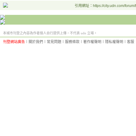
引用網址：https://city.udn.com/forum
本城市刊登之內容為作者個人自行提供上傳，不代表 udn 立場。
刊登網站廣告
︱
關於我們
︱
常見問題
︱
服務條款
︱
著作權聲明
︱
隱私權聲明
︱
客服