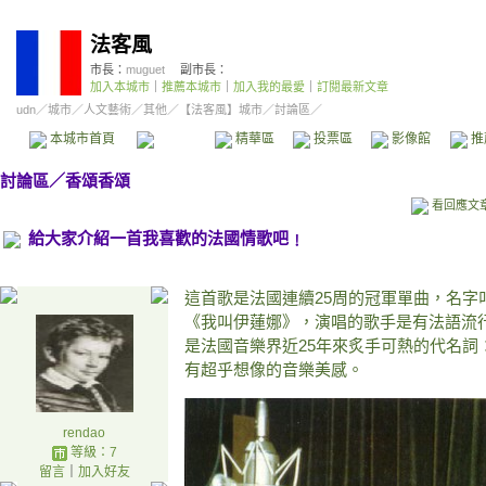
法客風
市長：
muguet
副市長：
加入本城市
｜
推薦本城市
｜
加入我的最愛
｜
訂閱最新文章
udn
／
城市
／
人文藝術
／
其他
／
【法客風】城市
／討論區／
本城市首頁
討論區
精華區
投票區
影像館
推
討論區
／
香頌香頌
看回應文
給大家介紹一首我喜歡的法國情歌吧﹗
這首歌是法國連續25周的冠軍單曲，名字叫《Je 
《我叫伊蓮娜》，演唱的歌手是有法語流行歌曲第
是法國音樂界近25年來炙手可熱的代名詞
有超乎想像的音樂美感。
rendao
等級：7
留言
｜
加入好友