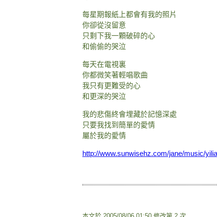
每星期報紙上都會有我的照片
你卻從沒留意
只剩下我一顆破碎的心
和偷偷的哭泣
每天在電視裏
你都微笑著輕唱歌曲
我只有更難受的心
和更深的哭泣
我的悲傷終會埋藏於記憶深處
只要我找到簡單的愛情
屬於我的愛情
http://www.sunwisehz.com/jane/music/yilia
本文於
2005/08/06 01:50 修改第 2 次