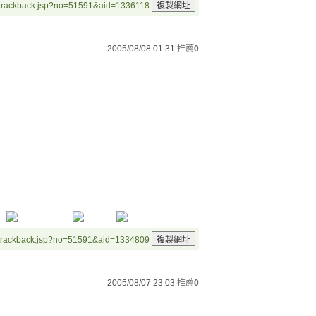
/trackback.jsp?no=51591&aid=1336118
2005/08/08 01:31
推薦
0
/trackback.jsp?no=51591&aid=1334809
2005/08/07 23:03
推薦
0