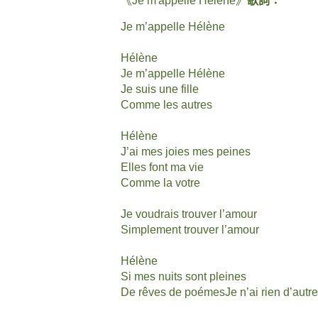
《Je m'appelle Hélène》
歌詞：
Je m’appelle Hélène
Hélène
Je m’appelle Hélène
Je suis une fille
Comme les autres
Hélène
J’ai mes joies mes peines
Elles font ma vie
Comme la votre
Je voudrais trouver l’amour
Simplement trouver l’amour
Hélène
Si mes nuits sont pleines
De rêves de poémesJe n’ai rien d’autre