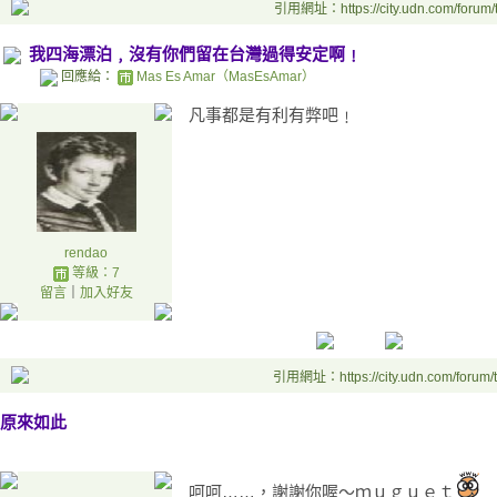
引用網址：https://city.udn.com/forum
我四海漂泊﹐沒有你們留在台灣過得安定啊﹗
回應給：
Mas Es Amar（MasEsAmar）
凡事都是有利有弊吧﹗
rendao
等級：7
留言
｜
加入好友
引用網址：https://city.udn.com/forum
原來如此
呵呵……，謝謝你喔～ｍｕｇｕｅｔ