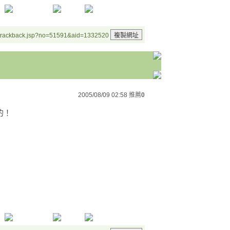
/trackback.jsp?no=51591&aid=1332520
2005/08/09 02:58
推薦
0
的！