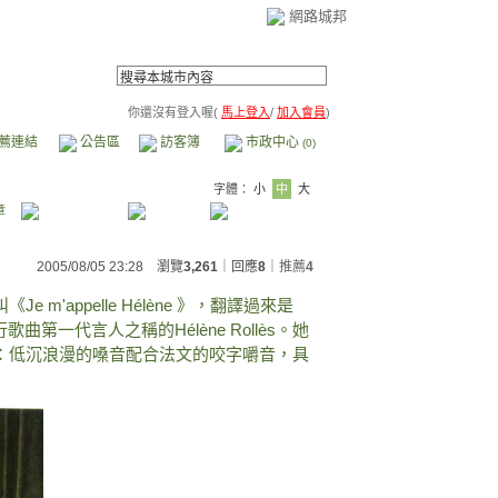
網路城邦
你還沒有登入喔(
馬上登入
/
加入會員
)
薦連結
公告區
訪客簿
市政中心
(0)
字體：
小
中
大
章
2005/08/05 23:28 瀏覽
3,261
｜回應
8
｜
推薦
4
m'appelle Hélène 》，翻譯過來是
一代言人之稱的Hélène Rollès。她
：低沉浪漫的嗓音配合法文的咬字嚼音，具