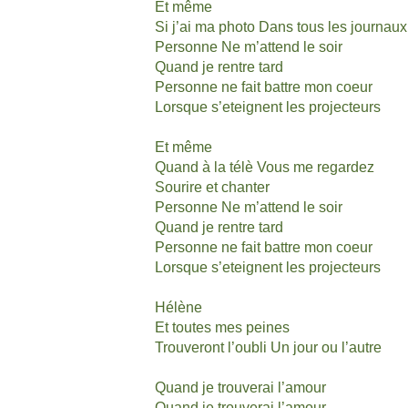
Et même
Si j’ai ma photo Dans tous les journa
Personne Ne m’attend le soir
Quand je rentre tard
Personne ne fait battre mon coeur
Lorsque s’eteignent les projecteurs
Et même
Quand à la télè Vous me regardez
Sourire et chanter
Personne Ne m’attend le soir
Quand je rentre tard
Personne ne fait battre mon coeur
Lorsque s’eteignent les projecteurs
Hélène
Et toutes mes peines
Trouveront l’oubli Un jour ou l’autre
Quand je trouverai l’amour
Quand je trouverai l’amour