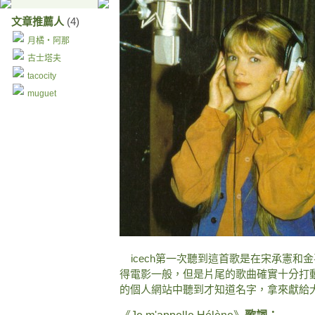
文章推薦人
(4)
月橘‧阿那
古士塔夫
tacocity
muguet
icech第一次聽到這首歌是在宋承憲和
得電影一般，但是片尾的歌曲確實十分打
的個人網站中聽到才知道名字，拿來獻給