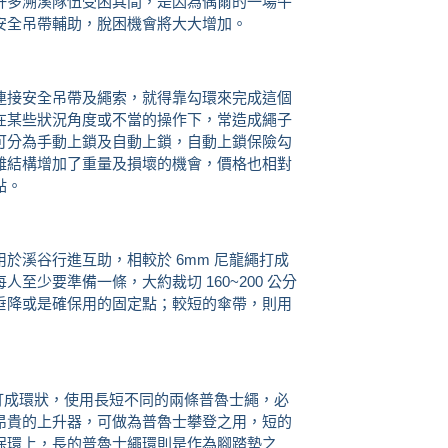
許多溯溪隊伍受困其間，是因為偶爾的一場午
安全吊帶輔助，脫困機會將大大增加。
連接安全吊帶及繩索，就得靠勾環來完成這個
在某些狀況角度或不當的操作下，常造成繩子
可分為手動上鎖及自動上鎖，自動上鎖保險勾
雜結構增加了重量及損壞的機會，價格也相對
點。
於溪谷行進互助，相較於 6mm 尼龍繩打成
至少要準備一條，大約裁切 160~200 公分
垂降或是確保用的固定點；較短的傘帶，則用
結打成環狀，使用長短不同的兩條普魯士繩，必
昂貴的上升器，可做為普魯士攀登之用，短的
保環上，長的普魯士繩環則是作為腳踏墊之