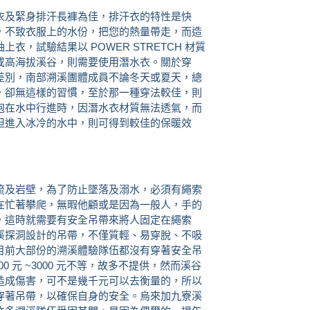
衣及緊身排汗長褲為佳，排汗衣的特性是快
，不致衣服上的水份，把您的熱量帶走，而造
，試驗結果以 POWER STRETCH 材質
或高海拔溪谷，則需要使用潛水衣。關於穿
差別，南部溯溪團體成員不論冬天或夏天，總
，卻無這樣的習慣，至於那一種穿法較佳，則
泡在水中行進時，因潛水衣材質無法透氣，而
但進入冰冷的水中，則可得到較佳的保暖效
流及岩壁，為了防止墜落及溺水，必須有繩索
在忙著攀爬，無暇他顧或是因為一般人，手的
，這時就需要有安全吊帶來將人固定在繩索
溪探洞設計的吊帶，不僅質輕、易穿脫、不吸
目前大部份的溯溪體驗隊伍都沒有穿著安全吊
0 元 ~3000 元不等，故多不提供，然而溪谷
造成傷害，可不是幾千元可以去衡量的，所以
穿著吊帶，以確保自身的安全。烏來加九寮溪