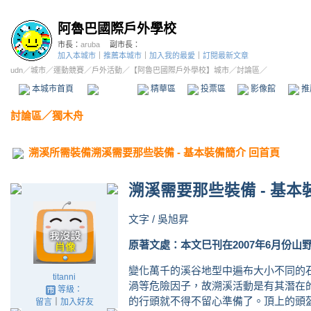
阿魯巴國際戶外學校
市長：
aruba
副市長：
加入本城市
｜
推薦本城市
｜
加入我的最愛
｜
訂閱最新文章
udn
／
城市
／
運動競賽
／
戶外活動
／
【阿魯巴國際戶外學校】城市
／討論區／
本城市首頁
討論區
精華區
投票區
影像館
推
討論區
／
獨木舟
溯溪所需裝備溯溪需要那些裝備 - 基本裝備簡介 回首頁
溯溪需要那些裝備 - 基本
文字 / 吳旭昇
原著文處：本文巳刊在2007年6月份山
變化萬千的溪谷地型中遍布大小不同的
titanni
渦等危險因子，故溯溪活動是有其潛在
等級：
的行頭就不得不留心準備了。頂上的頭
留言
｜
加入好友