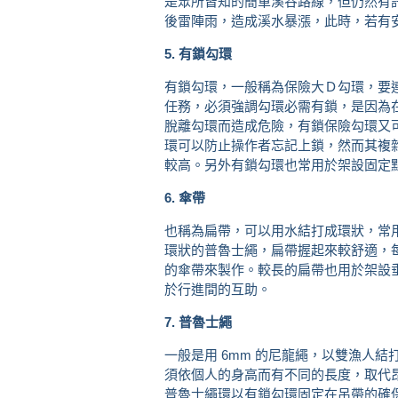
是眾所皆知的簡單溪谷路線，但仍然有
後雷陣雨，造成溪水暴漲，此時，若有
5. 有鎖勾環
有鎖勾環，一般稱為保險大Ｄ勾環，要
任務，必須強調勾環必需有鎖，是因為
脫離勾環而造成危險，有鎖保險勾環又
環可以防止操作者忘記上鎖，然而其複
較高。另外有鎖勾環也常用於架設固定
6. 傘帶
也稱為扁帶，可以用水結打成環狀，常用
環狀的普魯士繩，扁帶握起來較舒適，每人
的傘帶來製作。較長的扁帶也用於架設
於行進間的互助。
7. 普魯士繩
一般是用 6mm 的尼龍繩，以雙漁人
須依個人的身高而有不同的長度，取代
普魯士繩環以有鎖勾環固定在吊帶的確