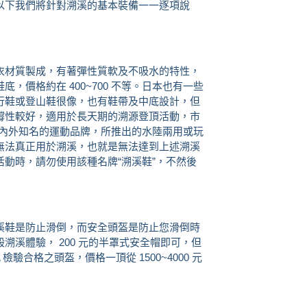
以下我們將針對溯溪的基本裝備一一逐項說
衣材質製成，有著彈性質軟及不吸水的特性，
，價格約在 400~700 不等。日本也有一些
行鞋或登山鞋很像，也有鞋帶及中底設計，但
撐性較好，適用於長天期的溯源登頂活動，市
上一些國內外知名的運動品牌，所推出的水陸兩用或玩
無法真正用於溯溪，也就是無法達到上述溯溪
動時，請勿使用該種名牌“溯溪鞋”，不然後
溪鞋是防止滑倒，而安全頭盔是防止您滑倒時
溯溪體驗， 200 元的半罩式安全帽即可，但
檢驗合格之頭盔，價格一頂從 1500~4000 元