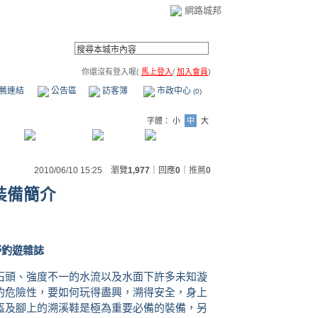
網路城邦
你還沒有登入喔(
馬上登入
/
加入會員
)
薦連結
公告區
訪客簿
市政中心
(0)
字體：
小
中
大
2010/06/10 15:25 瀏覽
1,977
｜回應
0
｜
推薦
0
裝備簡介
野釣遊雜誌
石頭、強度不一的水流以及水面下許多未知漩
的危險性，要如何玩得盡興，溯得安全，身上
盔及腳上的溯溪鞋是極為重要必備的裝備，另