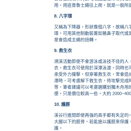
用，用這普魯士繩往上爬，就是一般所
8. 八字環
又稱為下降器，形狀像個八字，故稱八
環，可用其他制動裝置如豬鼻子取代或
是會造成主繩的扭轉。
9. 救生衣
溯溪活動即使不會游泳或泳技不佳的人
衣，救生衣可使用於深潭泳渡，同時也
承受外力撞擊，但穿著救生衣，常會造
潭時，可考慮解下救生衣，待攻擊完成時再穿
等，筆者建議可以考慮選購划獨木舟用
便，只是價位較高一些，大約 2000~400
10. 護脛
溪谷行進間即使再強的高手都有失足的
大腿以下的脛骨，若能施以護脛來保護
護。