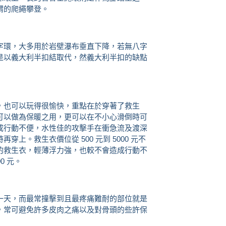
謂的爬繩攀登。
字環，大多用於岩壁瀑布垂直下降，若無八字
是以義大利半扣結取代，然義大利半扣的缺點
，也可以玩得很愉快，重點在於穿著了救生
可以做為保暖之用，更可以在不小心滑倒時可
成行動不便，水性佳的攻擊手在衝急流及渡深
上。救生衣價位從 500 元到 5000 元不
的救生衣，輕薄浮力強，也較不會造成行動不
0 元。
一天，而最常撞擊到且最疼痛難耐的部位就是
，常可避免許多皮肉之痛以及對骨頭的些許保