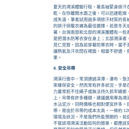
夏天的溯溪體驗行程，著長袖緊身排汗
乾，在你離開水面之後，可以迅速乾燥
成失溫，筆者試用過多項排汗材質的長袖上衣
的排汗保暖衣褲為最佳選擇。若是冬天
著，台灣南部和北部的溯溪團體有一些
是把潛水防寒衣穿在身上；北部溯溪者
見仁見智，因為若穿著防寒衣時，當不
讓熱氣及汗衣悶在裡面，相當不舒適，
果。
4. 安全吊帶
溯溪行進中，常須通過深潭、瀑布、急
來確保安全，然而常有許多狀況，手是
力量常抓不住繩子或無法持久抓牢繩索
上，吊帶有許多種類，建議選用專為溯
水沾泥沙，同時價格也相對便宜許多。
帶，是由於吊帶的成本太高，一條約 120
環境及狀況，不是我們所能預期的，若
不管該項溯溪活動如何的簡單，都應該