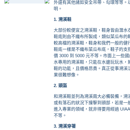
外還有其他諸如安全吊帶、勾環等等。
明。
1. 溯溪鞋
大部份較便宜之溯溪鞋，鞋身皆由潛水
鞋底則由不織布所製成，類似菜瓜布的鞋底
較高檔的溯溪鞋，鞋身和我們一般的健
鞋底一樣是不織布菜瓜布底，鞋子的支
價 3000 到 5000 元不等。市面
水專用的溯溪鞋，只能在水邊玩玩水，
鞋的功能，且價格昂貴。真正從事溯溪活
果很難想像。
2. 頭盔
和溯溪鞋並列為溯溪兩大必備裝備，溯
或有落石的狀況下撞擊到頭部，若是一般
進入專業的領域，就非得要用經過 UIAA 
不等。
3. 溯溪穿著