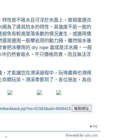
，特性是不吸水且可浮於水面上，故相當適合
水繩為了達其防水的特性，其強度不若一般的
應避免有較高墜落係數的情況產生，或選用價
然還是選用一般攀岩用的動力繩，雖然吸水後
冰攀用的 dry rope 當成是浮水繩，一般
時間泡在水中仍然會吸水，不只價格昂貴，而且無法浮
識，才能讓您在溯溪過程中，玩得盡興也溯得
生命開玩笑。溯溪季節到了，各位朋友，為自
um/trackback.jsp?no=51583&aid=4006415
▲top
Powered by
udn.com