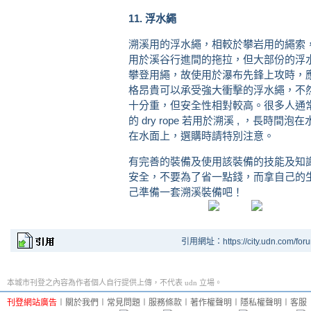
11. 浮水繩
溯溪用的浮水繩，相較於攀岩用的繩索
用於溪谷行進間的拖拉，但大部份的浮
攀登用繩，故使用於瀑布先鋒上攻時，
格昂貴可以承受強大衝擊的浮水繩，不
十分重，但安全性相對較高。很多人通常會把
的 dry rope 若用於溯溪 , ，長
在水面上，選購時請特別注意。
有完善的裝備及使用該裝備的技能及知
安全，不要為了省一點錢，而拿自己的
己準備一套溯溪裝備吧！
引用網址：https://city.udn.com/for
本城市刊登之內容為作者個人自行提供上傳，不代表 udn 立場。
刊登網站廣告
︱
關於我們
︱
常見問題
︱
服務條款
︱
著作權聲明
︱
隱私權聲明
︱
客服