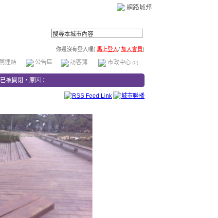
網路城邦
你還沒有登入喔(
馬上登入
/
加入會員
)
薦連結
公告區
訪客簿
市政中心
(0)
已被關閉，原因：