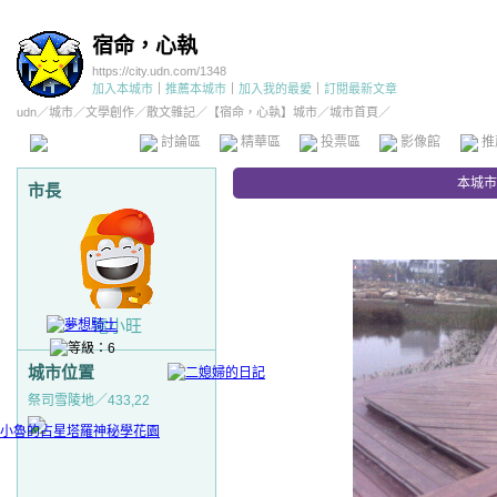
宿命，心執
https://city.udn.com/1348
加入本城市
｜
推薦本城市
｜
加入我的最愛
｜
訂閱最新文章
udn
／
城市
／
文學創作
／
散文雜記
／
【宿命，心執】城市
／城市首頁／
本城市首頁
討論區
精華區
投票區
影像館
推
本城市
市長
電小旺
城市位置
祭司雪陵地／433,22