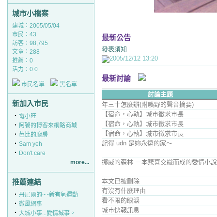
城市小檔案
建城：2005/05/04
市民：43
最新公告
訪客：98,795
發表須知
文章：288
2005/12/12 13:20
推薦：
0
活力：0.0
最新討論
市民名單
黑名單
討論主題
新加入市民
年三十怎麼辦(附曠野的聲音摘要)
【宿命，心執】城市徵求市長
‧
電小旺
【宿命，心執】城市徵求市長
‧
阿饕的博客來網路商城
【宿命，心執】城市徵求市長
‧
芭比的廚房
記得 udn 是妳永遠的家～
‧
Sam yeh
‧
Don't care
挪威的森林 一本悲喜交織而成的愛情小說
more...
本文已被刪除
推薦連結
有沒有什麼理由
‧
丹尼爾的~~新有氧運動
看不限的眼淚
‧
微風網事
城市快報訊息
‧
大城小事...愛情城事。