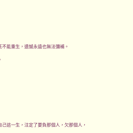
死不能重生，遺憾永遠也無法彌補。
。
自己這一生，注定了要負那個人，欠那個人，