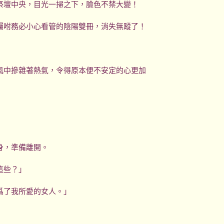
祭壇中央，目光一掃之下，臉色不禁大變！
囑咐務必小心看管的陰陽雙冊，消失無蹤了！
風中摻雜著熱氣，令得原本便不安定的心更加
身，準備離開。
這些？」
爲了我所愛的女人。」