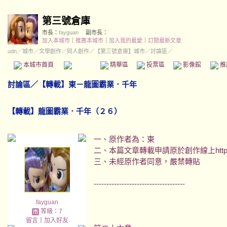
第三號倉庫
市長：
fayguan
副市長：
加入本城市
｜
推薦本城市
｜
加入我的最愛
｜
訂閱最新文章
udn
／
城市
／
文學創作
／
同人創作
／
【第三號倉庫】城市
／討論區／
本城市首頁
討論區
精華區
投票區
影像館
推
討論區
／
【轉載】東－龍圖霸業．千年
【轉載】龍圖霸業．千年（２６）
一、原作者為：東
二、本篇文章轉載申請原於創作線上http://crea
三、未經原作者同意，嚴禁轉貼
------------------------------------
fayguan
等級：7
留言
｜
加入好友