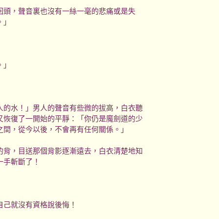
回頭，聲音裏也沒有一絲一毫的悲痛或是失
。」
。」
」
人的水！」男人的聲音有些微的拔高，白衣聽
又恢復了一開始的平靜：「你仍是魔劍道的少
之間，從今以後，不會再有任何關係。」
的背，目送那個背影逐漸遠去，白衣清楚地知
一手斬斷了！
自己就沒有資格說後悔！