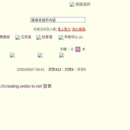
網路城邦
你還沒有登入喔(
馬上登入
/
加入會員
)
薦連結
公告區
訪客簿
市政中心
(0)
字體：
小
中
大
2005/08/07 08:41 瀏覽
412
｜回應
0
｜
推薦
0
ting.webs-tv.net 發表