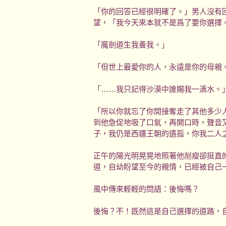
「你的回答已經很明確了。」男人沒有
望，「我今天來本就不是爲了要你選擇
「魔劍道生我養我。」
「但世上最愛你的人，永遠是你的母親
「……我只記得沙漠中誰賜我一滴水。
「所以你就忘了你間接奪走了其他多少
到他急促地吸了口氣，再開口時，聲音
子，我仍是西疆王朝的遺孤，你我二人
正午的陽光明晃晃地照著他削瘦卻挺直
道，自幼盼望至今的親情，已經被自己
風中傳來輕輕的問語：後悔嗎？
後悔？不！既然這是自己選擇的道路，