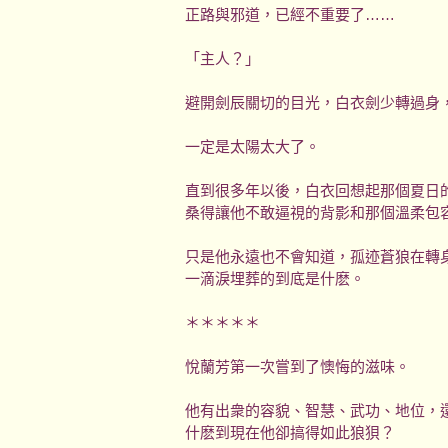
正路與邪道，已經不重要了……
「主人？」
避開劍辰關切的目光，白衣劍少轉過身
一定是太陽太大了。
直到很多年以後，白衣回想起那個夏日
桑得讓他不敢逼視的背影和那個溫柔包
只是他永遠也不會知道，孤迹蒼狼在轉
一滴淚埋葬的到底是什麽。
＊＊＊＊＊
悅蘭芳第一次嘗到了懊悔的滋味。
他有出衆的容貌、智慧、武功、地位，
什麽到現在他卻搞得如此狼狽？