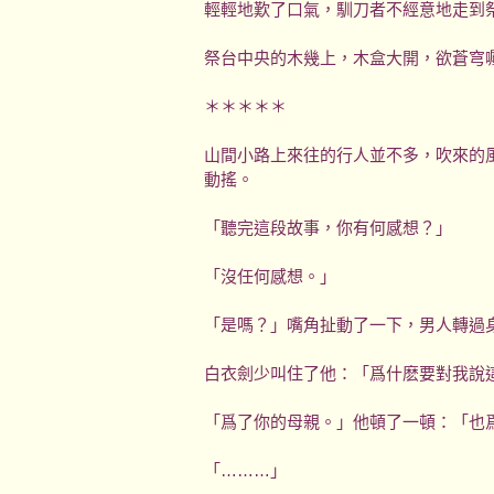
輕輕地歎了口氣，馴刀者不經意地走到
祭台中央的木幾上，木盒大開，欲蒼穹
＊＊＊＊＊
山間小路上來往的行人並不多，吹來的
動搖。
「聽完這段故事，你有何感想？」
「沒任何感想。」
「是嗎？」嘴角扯動了一下，男人轉過
白衣劍少叫住了他：「爲什麽要對我說
「爲了你的母親。」他頓了一頓：「也
「………」