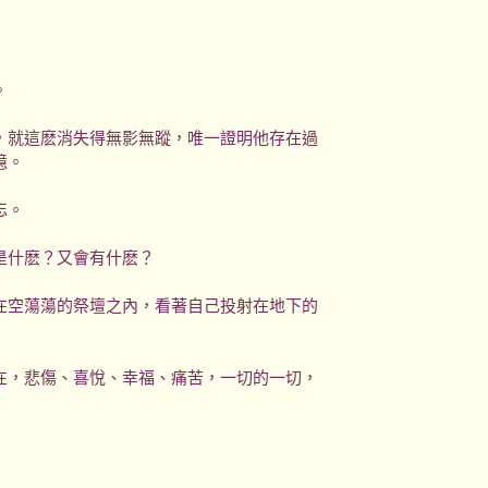
。
，就這麽消失得無影無蹤，唯一證明他存在過
憶。
忘。
是什麽？又會有什麽？
在空蕩蕩的祭壇之內，看著自己投射在地下的
在，悲傷、喜悅、幸福、痛苦，一切的一切，