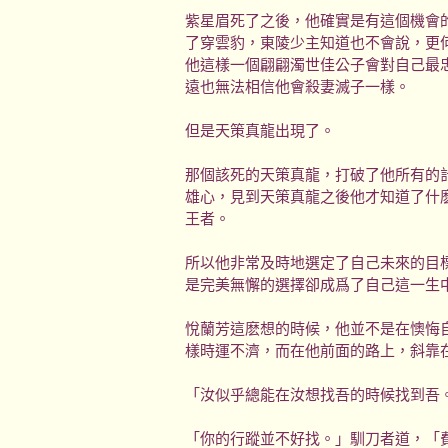
紫星眉死了之後，他確實是有這個機會
了穿雲豹，東陵少主知道也不會說，更
他這樣一個翩翩濁世佳公子會對自己最
遠也無法相信他會殺妻滅子一樣。
但是天策真龍出現了。
那個該死的天策真龍，打破了他所有的
雄心，見到天策真龍之後他才知道了什
王者。
所以他非常及時地選定了自己未來的目
是完美無懈的選擇卻成爲了自己這一生
悅蘭芳這麽想的時候，他並不是在懊悔
樣時運不濟，而在他前面的路上，斜靠
「汝似乎總能在汝想找吾的時候找到吾
「你的行蹤並不好找。」馴刀者道，「