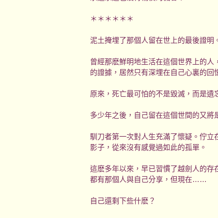
＊＊＊＊＊＊
泥土掩埋了那個人留在世上的最後證明
曾經那麽鮮明地生活在這個世界上的人
的證據，居然只有深埋在自己心裏的回
原來，死亡最可怕的不是毀滅，而是遺
多少年之後，自己留在這個世間的又將
馴刀者第一次對人生充滿了懷疑。佇立
影子，從來沒有感覺過如此的孤單。
這麽多年以來，早已習慣了越劍人的存
都有那個人與自己分享，但現在……
自己還剩下些什麽？