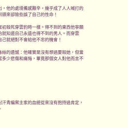
出，他的處境備感艱辛，幾乎成了人人喊打的
到頭來卻險些誤了自己的性命！
當初殺死穿雲豹時一樣。得不到的東西他寧願
始就知道自己永遠也得不到的男人。而穿雲
自己就絕對不會給他不忠的機會！
絲絲的遺憾：他確實是沒有想過要殺她，但當
起多少悲傷和痛悔，畢竟那個女人對他而言不
對汗青編禦主家的血統從來沒有抱持過肯定，
。