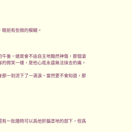
，眼前有些微的模糊。
的午後，總是會不由自主地黯然神傷，那個滄
容的微笑一樣，是他心底永遠無法抹去的痛。
身那一刻流下了一滴淚，當然更不會知道，那
還有一批隨時可以爲他肝腦塗地的部下，但爲