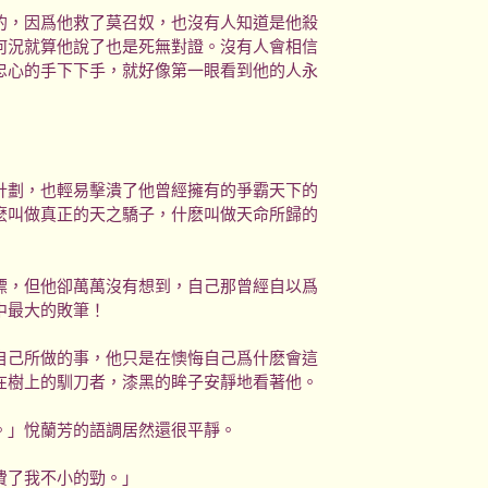
的，因爲他救了莫召奴，也沒有人知道是他殺
何況就算他說了也是死無對證。沒有人會相信
忠心的手下下手，就好像第一眼看到他的人永
計劃，也輕易擊潰了他曾經擁有的爭霸天下的
麽叫做真正的天之驕子，什麽叫做天命所歸的
標，但他卻萬萬沒有想到，自己那曾經自以爲
中最大的敗筆！
自己所做的事，他只是在懊悔自己爲什麽會這
在樹上的馴刀者，漆黑的眸子安靜地看著他。
。」悅蘭芳的語調居然還很平靜。
費了我不小的勁。」