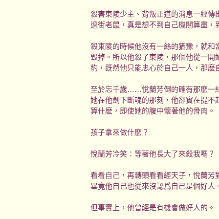
殺害東陵少主、背叛正道的消息一經傳
過街老鼠，真是想不到自己機關算盡，
殺東陵的時候他沒有一絲的猶豫，就和
毀掉。所以他殺了東陵，那個他從一開
豹，既然他只能忠心於自己一人，那麽
至於忘千歲……悅蘭芳倒的確有那麽一
她在他劍下斷魂的那刻，他卻實在提不
算什麽，即使她的腹中懷著他的骨肉。
孩子拿來做什麽？
悅蘭芳冷笑：等著他長大了來殺我嗎？
看看自己，再轉頭看看經天子，悅蘭芳
畢竟他自己也從來沒認爲自己是個好人
但事實上，他曾經是有機會做好人的。