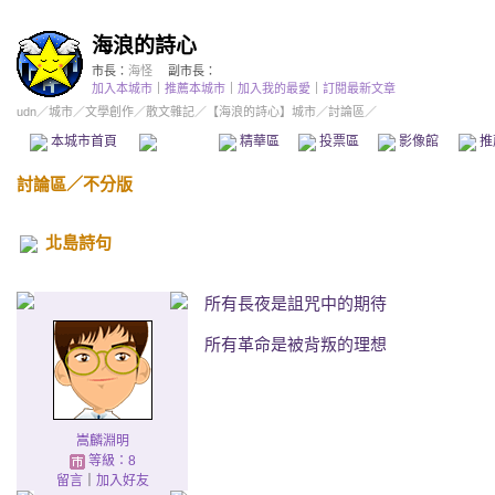
海浪的詩心
市長：
海怪
副市長：
加入本城市
｜
推薦本城市
｜
加入我的最愛
｜
訂閱最新文章
udn
／
城市
／
文學創作
／
散文雜記
／
【海浪的詩心】城市
／討論區／
本城市首頁
討論區
精華區
投票區
影像館
推
討論區
／
不分版
北島詩句
所有長夜是詛咒中的期待
所有革命是被背叛的理想
嵩麟淵明
等級：8
留言
｜
加入好友