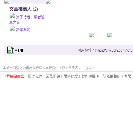
文章推薦人
(2)
質子行者：讀者逾
萬之文
嵩麟淵明
引用網址：https://city.udn.com/for
本城市刊登之內容為作者個人自行提供上傳，不代表 udn 立場。
刊登網站廣告
︱
關於我們
︱
常見問題
︱
服務條款
︱
著作權聲明
︱
隱私權聲明
︱
客服