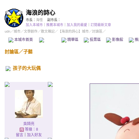
海浪的詩心
市長：
海怪
副市長：
加入本城市
｜
推薦本城市
｜
加入我的最愛
｜
訂閱最新文章
udn
／
城市
／
文學創作
／
散文雜記
／
【海浪的詩心】城市
／討論區／
本城市首頁
討論區
精華區
投票區
影像館
推
討論區
／
子懿
孩子的大玩偶
吳錡亮
等級：8
留言
｜
加入好友