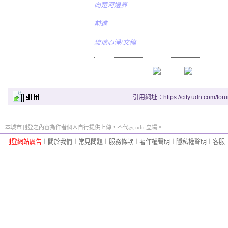
向楚河邊界
前進
琉璃心淨/文稿
引用網址：https://city.udn.com/for
本城市刊登之內容為作者個人自行提供上傳，不代表 udn 立場。
刊登網站廣告
︱
關於我們
︱
常見問題
︱
服務條款
︱
著作權聲明
︱
隱私權聲明
︱
客服