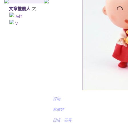
文章推薦人
(2)
海怪
Vi
好啦
就依妳
扮成一匹馬