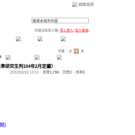
網路城邦
你還沒有登入喔(
馬上登入
/
加入會員
)
薦連結
公告區
訪客簿
市政中心
(0)
字體：
小
中
大
章
大準研究生判104年2月定讞〉
2022/03/18 13:53 瀏覽
1,796
｜回應
1
｜
推薦
3
期)