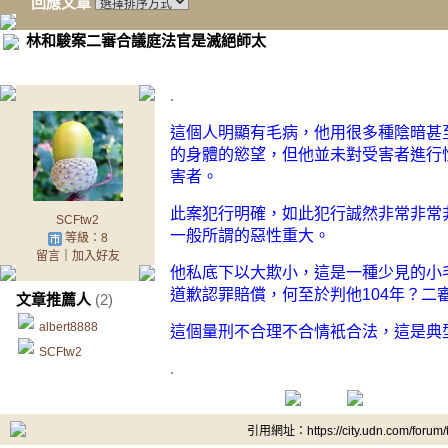
回應文章
林和駿案二審合議庭法官是滅絕師太
.
這個人明顯有毛病，他用很多種陰暗甚
的身體的慾望，但他並未對受害者進行
害者。
此案犯行明確，如此犯行誠然非常非常
SCFtw2
一般所謂的惡性重大。
等級：8
留言
｜
加入好友
他私底下以大欺小，這是一種少見的小
道歉認罪賠償，何至於判他104年？二
文章推薦人
(2)
albert8888
這個量刑不合理不合情衹合法，這是典
SCFtw2
.
引用網址：https://city.udn.com/forum