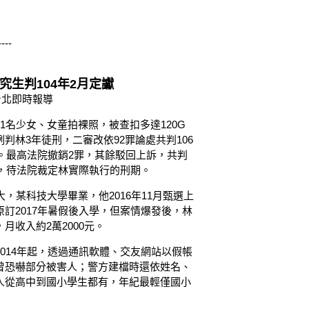
----
究生判104年2月定讞
潔／台北即時報導
1名少女、女童拍裸照，被查扣多達120G
判林3年徒刑，二審改依92罪論處共判106
金。最高法院撤銷2罪，其餘駁回上訴，共判
刑，待法院裁定林實際執行的刑期。
，某科技大學畢業，他2016年11月甄選上
訂2017年暑假後入學，但案情爆發後，林
收入約2萬2000元。
014年起，透過通訊軟體、交友網站以假帳
曾恐嚇部分被害人；警方建檔時還依姓名、
人從高中到國小學生都有，年紀最輕僅國小