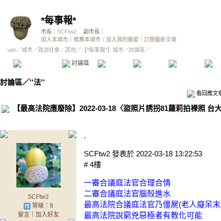
*每事報*
市長：
SCFtw2
副市長：
加入本城市
｜
推薦本城市
｜
加入我的最愛
｜
訂閱最新文章
udn
／
城市
／
政治社會
／
其他
／
【*每事報*】城市
／討論區／
本城市首頁
討論區
精華區
投票區
影像館
推
討論區
／
''法''
看回應文
【最高法院應廢除】2022-03-18〈盜照片誘拐81蘿莉拍裸照 台
.
SCFtw2 發表於 2022-03-18 13:22:53
# 4樓
一審合議庭法官合理合情
二審合議庭法官腦殼進水
SCFtw2
最高法院合議庭法官乃僵屍(老人癡呆末
等級：8
留言
｜
加入好友
最高法院說窮兇惡極者有教化可能