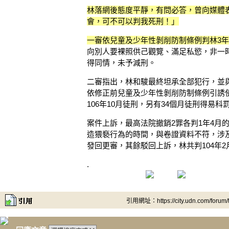
林落網後態度平靜，有問必答，曾向媒體
會，可不可以判我死刑！」
一審依兒童及少年性剝削防制條例判林3
向別人要裸照供己觀覽、滿足私慾，非一
得同情，未予減刑。
二審指出，林和駿最終坦承全部犯行，並
依修正前兒童及少年性剝削防制條例引誘
106年10月徒刑，另有34個月徒刑得易科
案件上訴，最高法院撤銷2罪各判1年4月
造猥褻行為的時間，與卷證資料不符，涉
發回更審，其餘駁回上訴，林共判104年
.
引用網址：https://city.udn.com/forum