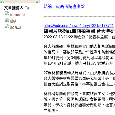
結論：最高法院應廢除
文章推薦人
(3)
albert8888
-------------------------------------------------------
雇貓
https://udn.com/news/story/7321/6173721
SCFtw2
盜照片誘拐81蘿莉拍裸照 台大準研
2022-03-18 11:22 聯合報 / 記者林孟
台大前準碩士生林和駿冒用他人相片誘騙8
的檔案。一審依兒童及少年性剝削防制條例
年10月徒刑，另34個月徒刑可以易科罰
刑104年2月定讞，檢方將聲請定應執行
27歲林和駿自幼父母離異，由父親撫養長大
台大醫療器材與醫學影像研究所碩士班，原
被台大註銷錄取資格，林事後當五金技工，月
林自稱有蘿莉控傾向，喜歡欣賞少女；他2
號、假身分、假照片誘騙少女拍裸照，還
年齡、學校、身材評語等分門別類，被害
二年級。