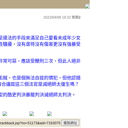
2022/04/08 19:32
推薦
2
至違法的手段來滿足自己愛看未成年少女
性騷擾，沒有虐待沒有傷害更沒有強暴受
非常可惡，應該受鞭刑三次，但此人絕非
毛賊，也是個無法自拔的慣犯，但他認錯
審合議庭這三個法官是滅絕師太復生嗎？
型的酷吏判決暴龍判決滅絕師太判決。
/trackback.jsp?no=51173&aid=7163075