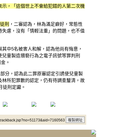
表示，「這個世上不會給犯錯的人第二次機
年徒刑
，二審認為，林為滿足癖好，常態性
時失慮，沒有「情輕法重」的問題，也不值
與其中5名被害人和解，認為他尚有悔意，
使兒童製造猥褻行為之電子訊號等罪判刑
罰金。
的部分，認為此二罪原審認定引誘使兒童製
及林所犯罪數的認定，仍有待調查釐清，故
2月徒刑定讞。
/trackback.jsp?no=51173&aid=7160563