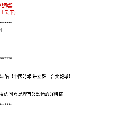
 篇迴響
由上到下}
*******
4
*******
腦缺陷【中國時報 朱立群／台北報導】
標題 可真是理盲又濫情的好榜樣
*******