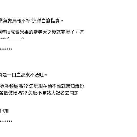
得準氣象局報不準"這種白癡指責。
中時換成賣米果的當老大之後就完蛋了，連
^_____^
*******
了真是一口血都來不及吐。
專業領域嗎?? 怎麼現在動不動就罵知識份
都各個傲慢嗎?? 怎麼不見諸大記者去開罵
切!!
*******