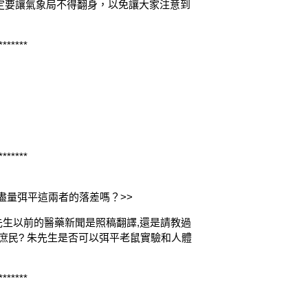
定要讓氣象局不得翻身，以免讓大家注意到
*******
*******
盡量弭平這兩者的落差嗎？>>
先生以前的醫藥新聞是照稿翻譯,還是請教過
是庶民? 朱先生是否可以弭平老鼠實驗和人體
*******