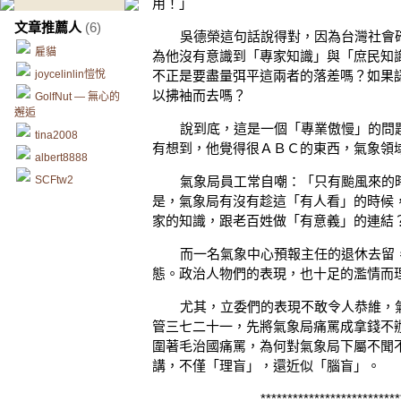
用！」
文章推薦人
(6)
吳德榮這句話說得對，因為台灣社會確
雇貓
為他沒有意識到「專家知識」與「庶民知
joycelinlin愷悅
不正是要盡量弭平這兩者的落差嗎？如果
以拂袖而去嗎？
GolfNut — 無心的
邂逅
說到底，這是一個「專業傲慢」的問題
tina2008
有想到，他覺得很ＡＢＣ的東西，氣象領
albert8888
SCFtw2
氣象局員工常自嘲：「只有颱風來的時
是，氣象局有沒有趁這「有人看」的時候
家的知識，跟老百姓做「有意義」的連結
而一名氣象中心預報主任的退休去留，
態。政治人物們的表現，也十足的濫情而
尤其，立委們的表現不敢令人恭維，氣
管三七二十一，先將氣象局痛罵成拿錢不
圍著毛治國痛罵，為何對氣象局下屬不聞
講，不僅「理盲」，還近似「腦盲」。
**************************