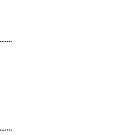
*******
*******