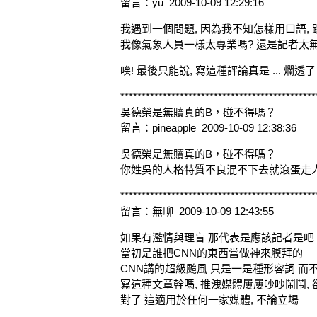
留言：yu 2009-10-09 12:29:16
我遇到一個問題, 因為我不知怎樣用口語, 跟
我像氣象人員一樣太專業嗎? 還是記者太無
唉! 最後只能說, 寫這種評論真是 ... 爛透了
**********************************************
吳德榮是無贖真的B，碰不得嗎？
留言：pineapple 2009-10-09 12:38:36
吳德榮是無贖真的B，碰不得嗎？
你姓吳的人格特質不良混不下去就滾蛋走
**********************************************
留言：無聊 2009-10-09 12:43:55
如果有濫情與理盲 那代表是應該記者是吧
當初是誰把CNN的東西當做神來膜拜的
CNN講的超級颱風 只是一是種形容詞 而
寫這種文章幹嗎, 推洩媒體屢屢吵吵鬧鬧,
對了 這適用於任何一家媒體, 不論立場