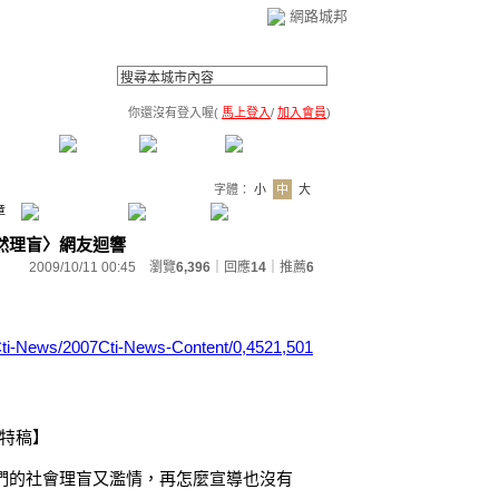
網路城邦
你還沒有登入喔(
馬上登入
/
加入會員
)
薦連結
公告區
訪客簿
市政中心
(0)
字體：
小
中
大
章
果然理盲〉網友迴響
2009/10/11 00:45 瀏覽
6,396
｜回應
14
｜
推薦
6
Cti-News/2007Cti-News-Content/0,4521,501
／特稿】
的社會理盲又濫情，再怎麼宣導也沒有