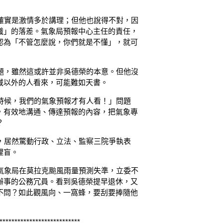
實是激情多於講理；但他也說得不對，因
識」的落差。氣象局預報中心主任的責任，
認為「不管怎麼說，你們就是不懂」，就可
，雖然這或許並非吳德榮的本意。但他沒
域以外的人看來，可能難如天書。
候，我們的氣象預報才有人看！」問題
，有效地溝通、傳達預報的內容，把氣象專
？
居然驚動行政、立法、監察三院爭執表
理盲。
象局在莫拉克颱風雨量預測失準，立委不
辦事的公務冗員。看到吳德榮提早退休，又
不問？如此觀風向、一窩蜂，要刮要捧隨他
***************************