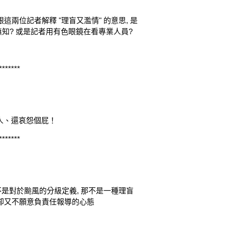
這兩位記者解釋 "理盲又濫情" 的意思, 是
知? 或是記者用有色眼鏡在看專業人員?
*******
人、還哀怨個屁！
*******
不是對於颱風的分級定義, 那不是一種理盲
 卻又不願意負責任報導的心態