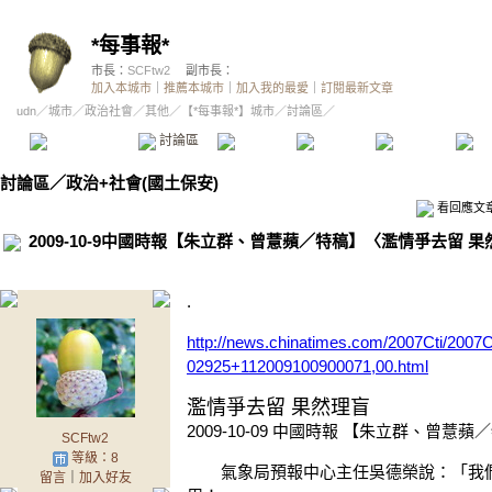
*每事報*
市長：
SCFtw2
副市長：
加入本城市
｜
推薦本城市
｜
加入我的最愛
｜
訂閱最新文章
udn
／
城市
／
政治社會
／
其他
／
【*每事報*】城市
／討論區／
本城市首頁
討論區
精華區
投票區
影像館
推
討論區
／
政治+社會(國土保安)
看回應文
2009-10-9中國時報【朱立群、曾薏蘋／特稿】〈濫情爭去留 
.
http://news.chinatimes.com/2007Cti/2007
02925+112009100900071,00.html
濫情爭去留 果然理盲
2009-10-09 中國時報 【朱立群、曾薏蘋
SCFtw2
等級：8
氣象局預報中心主任吳德榮說：「我們
留言
｜
加入好友