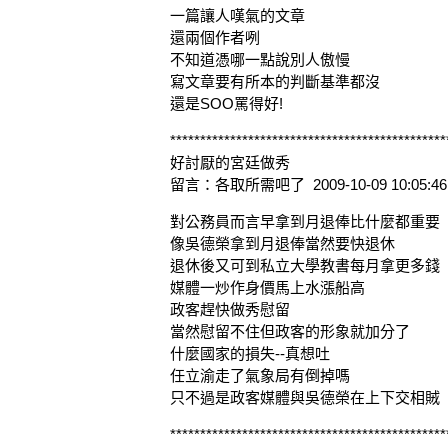
一篇讓人嘆氣的文章
還兩個作者咧
不知道憑哪一點說別人傲慢
寫文章要有所本的判斷基準都沒
還是SOO罵得好!
**********************************************
好討厭的宮廷做秀
留言：各取所需吧了 2009-10-09 10:05:46
對公務員而言早拿到月退俸比什麼都重要
像吳德榮拿到月退俸當然要快退休
退休後又可到私立大學教書每月拿更多錢
媒體一炒作身價馬上水漲船高
政客趕快做秀慰留
當然慰留不住但政客的形象就加分了
什麼國家的損失--真想吐
任立渝走了氣象局有倒掉嗎
只不過是政客媒體與吳德榮在上下交相賊
**********************************************