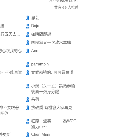
2008/05/25 00:52
共有
69
人推薦
思芸
繼續
Daju
e~旅行五天去...
如瞬間即逝
國民黨又一次放水軍購
的心跟我的心
Ann
！
parrampin
功~~不能再混
文武兩邊站, 可可疊羅漢
小娉（ㄆ一ㄥ）請給泰緬
後裔一張身分證
朵荷
衰神不要跟著
撿破爛 有機會大家再見
安吧你
狂龍一聲笑－－－為WCG
努力中～
停更新
Chen Mimi