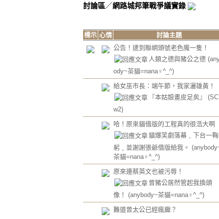
討論區
／
網路城邦筆戰爭議實錄
標示
心情
討論主題
公告！逮到聯網頭號老色魔一隻！
人類之德與豬公之德
(an
ody~茶貓=nana♀^_^)
給女巫市長：端午節，我家灑雄黃！
『本姑娘畫皮足矣』
(SC
w2)
哈！原來貓借版的工程真的很浩大啊
貓爆笑劇落幕﹐下台一鞠
躬﹐並謝謝張爺借版給我。
(anybody
茶貓=nana♀^_^)
原來連蔡英文也被污辱！
曾豬公居然管起我換頭
像！
(anybody~茶貓=nana♀^_^)
難道曾太公已經瘋癲？