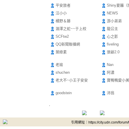
平安旅者
Shiny夏籬
汪小小
NEWS
橘野＆藤
游小弟弟
涸澤之蛇~~于上校
龍公主
SCFtw2
心之影
QQ新聞聯播網
fiveling
葉綠素
張爺2.0
老瑜
Nan
shuchen
阿濃
老大不~小王子安安
寶鴨鴨愛小
goodstein
沛翁
.
引用網址：https://city.udn.com/forum