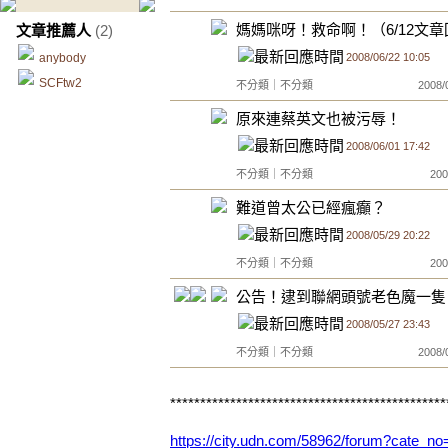
媽媽咪呀！救命啊！（6/12文
文章推薦人
(2)
2008/06/22 10:05
anybody
SCFtw2
不分類
｜
不分類
2008
原來連蔡英文也被污辱！
2008/06/01 17:42
不分類
｜
不分類
20
難道曾太公已經瘋癲？
2008/05/29 20:22
不分類
｜
不分類
20
公告！逮到聯網頭號老色魔一隻
2008/05/27 23:43
不分類
｜
不分類
2008
**********************************************
https://city.udn.com/58962/forum?cate_n