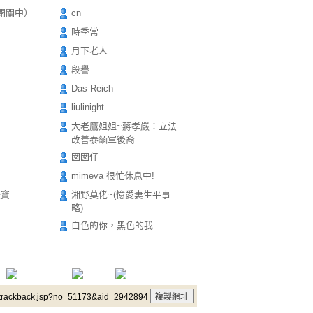
（閉關中）
cn
時季常
月下老人
段譽
Das Reich
liulinight
大老鷹姐姐~蔣孝嚴：立法
改善泰緬軍後裔
囡囡仔
mimeva 很忙休息中!
美寶
湘野莫佬~(憶愛妻生平事
略)
白色的你，黑色的我
/trackback.jsp?no=51173&aid=2942894