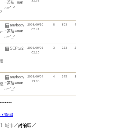
22:31
~茶貓=nan
a♀^_^
ny
anybody
2008/06/16
8
353
4
02:41
~茶貓=nan
y~
a♀^_^
SCFtw2
2008/06/05
3
223
2
02:15
刪
anybody
2008/06/04
4
245
3
13:05
~茶貓=nan
沒
a♀^_^
*******
o=74963
報】城市
／討論區／