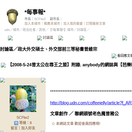
*每事報*
市長：
SCFtw2
副市長：
加入本城市
｜
推薦本城市
｜
加入我的最愛
｜
訂閱最新文章
udn
／
城市
／
政治社會
／
其他
／
【*每事報*】城市
／討論區／
本城市首頁
討論區
精華區
投票區
影像館
推
討論區
／
政大外交碩士、外交部前三等秘書曾維宗
看回應文
【2008-5-24曾太公在尋王之盟】附錄. anybody的網誌與【
.
**********************************************
http://blog.udn.com/coffeejelly/article?
文章創作
／
聯網頭號老色魔曾豬公
SCFtw2
等級：8
☆ 本網誌文章 歡迎會員回應唷!
留言
｜
加入好友