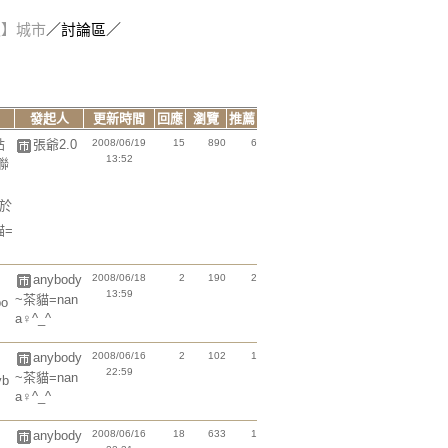
報】城市
／討論區／
發起人
更新時間
回應
瀏覽
推薦
帖
張爺2.0
2008/06/19
15
890
6
13:52
聯
於
貓=
anybody
2008/06/18
2
190
2
13:59
~茶貓=nan
bo
a♀^_^
anybody
2008/06/16
2
102
1
22:59
~茶貓=nan
yb
a♀^_^
anybody
2008/06/16
18
633
1