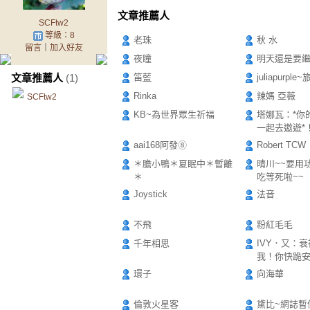
文章推薦人
SCFtw2
等級：8
老珠
秋 水
留言
｜
加入好友
夜瞳
明天還是要
文章推薦人
(1)
笛藍
juliapurpl
Rinka
辣媽 亞薇
SCFtw2
KB~為世界眾生祈福
塔娜瓦：*你
一起去遨遊*
aai168阿發⑧
Robert TCW
＊膽小鴨＊夏眠中＊暫離
晴川~~要用
＊
吃等死啦~~
Joystick
法音
不飛
粉紅毛毛
千年相思
IVY．又：
我！你快跪
環子
向海華
倫敦火星客
黛比~網誌暫