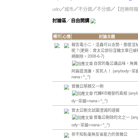
udn
／
城市
／
不分類
／
不分類
／
【芭樂時
討論區
／
自由開講
標示
心情
討論主題
報告電小二，淫蟲可以去勢，那麼淫
呢？(更新：曾太公部份淫穢文章已被
網刪除。2008-6-7)
自宮的龜公講品味，無異
阿扁提清廉，笑死人！
(anybody~茶
nana♀^_^)
曾豬公厚顏又一例
代轉KB揭發的真相
(any
dy~茶貓=nana♀^_^)
曾太公刪文試圖湮滅的證據
曾龜公刪除的文之一
(an
ody~茶貓=nana♀^_^)
忝不知恥毫無反省能力的曾豬公