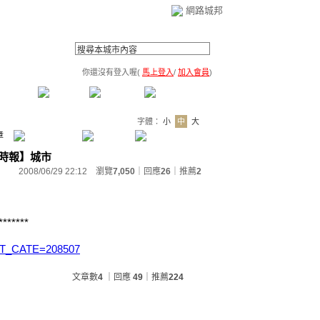
網路城邦
你還沒有登入喔(
馬上登入
/
加入會員
)
薦連結
公告區
訪客簿
市政中心
(0)
字體：
小
中
大
章
芭樂時報】城市
2008/06/29 22:12 瀏覽
7,050
｜回應
26
｜
推薦
2
*******
f_ART_CATE=208507
文章數
4
｜回應
49
｜推薦
224