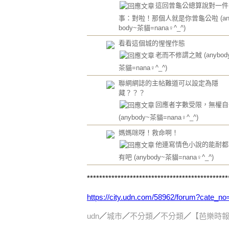
這回曾龜公總算說對一件
事：對啦！那個人就是你曾龜公啦
(a
body~茶貓=nana♀^_^)
看看這個城的惺惺作態
老而不修謂之賊
(anybod
茶貓=nana♀^_^)
聯網網誌的主帖難道可以設定為隱
藏？？？
回應者字數受限，無權自
(anybody~茶貓=nana♀^_^)
媽媽咪呀！救命啊！
他連寫情色小說的能耐都
有吧
(anybody~茶貓=nana♀^_^)
**********************************************
https://city.udn.com/58962/forum?cate_n
udn
／
城市
／
不分類
／
不分類
／
【芭樂時