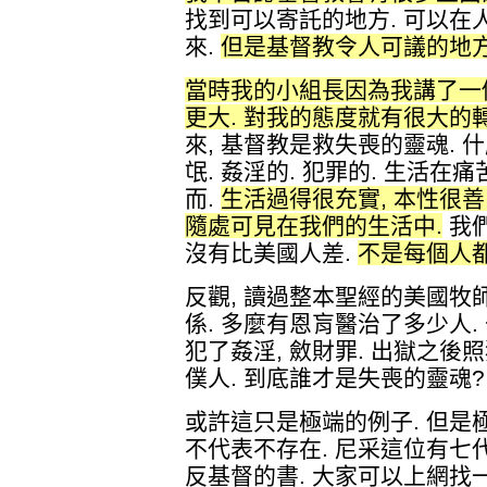
找到可以寄託的地方. 可以
來.
但是基督教令人可議的地方
當時我的小組長因為我講了一
更大. 對我的態度就有很大的轉
來, 基督教是救失喪的靈魂. 什
氓. 姦淫的. 犯罪的. 生活在
而.
生活過得很充實, 本性很善良
隨處可見在我們的生活中.
我們
沒有比美國人差.
不是每個人
反觀, 讀過整本聖經的美國牧師Ji
係. 多麼有恩肓醫治了多少人.
犯了姦淫, 斂財罪. 出獄之後
僕人. 到底誰才是失喪的靈魂?
或許這只是極端的例子. 但是極
不代表不存在. 尼采這位有七
反基督的書. 大家可以上網找一