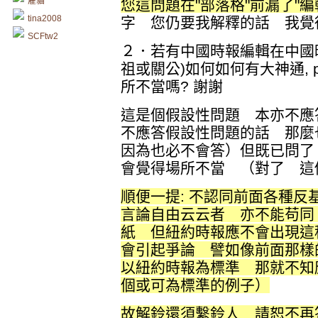
雇貓
您這問題在"部落格"前漏了"編
tina2008
字 您仍要我解釋的話 我覺
SCFtw2
２．若有中國時報編輯在中國
祖或關公)如何如何有大神通, p
所不當嗎? 謝謝
這是個假設性問題 本亦不應
不應答假設性問題的話 那
因為也必不會答）但既已問了
會覺得場所不當 （對了 這個
順便一提: 不認同前面各種
言論自由云云者 亦不能苟同
紙 但紐約時報應不會出現這
會引起爭論 譬如像前面那樣
以紐約時報為標準 那就不知
個或可為標準的例子）
故解鈴還須繫鈴人 請恕不再