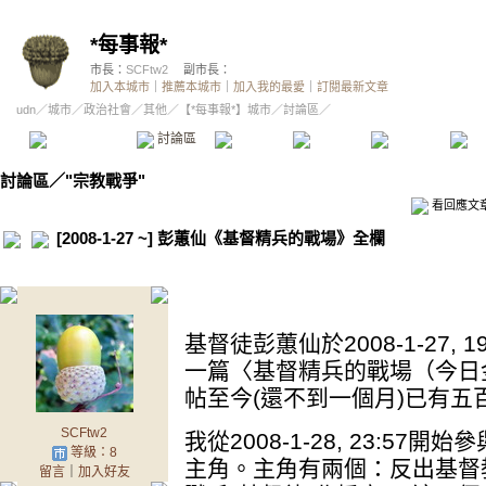
*每事報*
市長：
SCFtw2
副市長：
加入本城市
｜
推薦本城市
｜
加入我的最愛
｜
訂閱最新文章
udn
／
城市
／
政治社會
／
其他
／
【*每事報*】城市
／討論區／
本城市首頁
討論區
精華區
投票區
影像館
推
討論區
／
"宗教戰爭"
看回應文
[2008-1-27 ~] 彭蕙仙《基督精兵的戰場》全欄
.
基督徒彭蕙仙於2008-1-27,
一篇〈基督精兵的戰場（今日金
帖至今(還不到一個月)已有
SCFtw2
我從2008-1-28, 23:57
等級：8
主角。主角有兩個：反出基督
留言
｜
加入好友