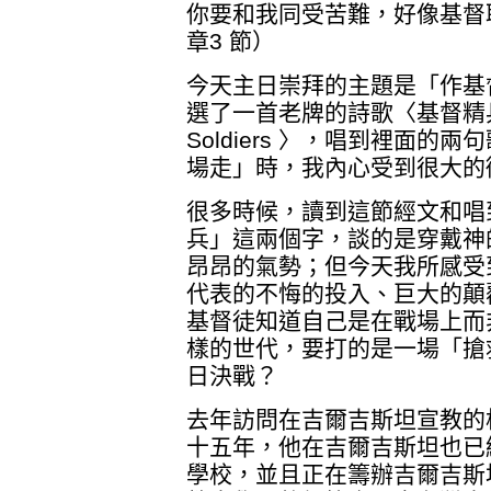
你要和我同受苦難，好像基督
章3 節）
今天主日崇拜的主題是「作基
選了一首老牌的詩歌〈基督精兵前進，
Soldiers 〉，唱到裡面
場走」時，我內心受到很大的
很多時候，讀到這節經文和唱
兵」這兩個字，談的是穿戴神
昂昂的氣勢；但今天我所感受
代表的不悔的投入、巨大的顛
基督徒知道自己是在戰場上而
樣的世代，要打的是一場「搶
日決戰？
去年訪問在吉爾吉斯坦宣教的
十五年，他在吉爾吉斯坦也已
學校，並且正在籌辦吉爾吉斯