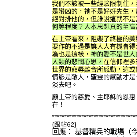
我們不該被一些經驗限制住，
是蠻凶的，祂不是好好先生，
絕對排他的，但誰說這就不是
何等程度？人本思想真的至高
在上帝看來，阻礙了終極的美
要作的不過是讓人人有機會得
為也是這樣，
神的愛不是世人
人類的悲憫心思，
在信仰裡多
世界的寵辱離合所感動，這或
情慾是敵人，聖靈的感動才是
淡去吧。
願上帝的慈愛、主耶穌的恩惠
在！
**********************************
{跟帖62}
回應： 基督精兵的戰場（今日