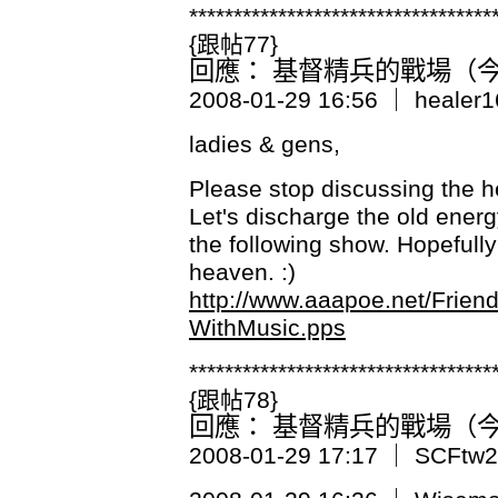
**********************************
{跟帖77}
回應： 基督精兵的戰場（今日
2008-01-29 16:56 ｜ healer1
ladies & gens,
Please stop discussing the h
Let's discharge the old ener
the following show. Hopefully
heaven. :)
http://www.aaapoe.net/Frien
WithMusic.pps
**********************************
{跟帖78}
回應： 基督精兵的戰場（今日
2008-01-29 17:17 ｜ SCFtw2