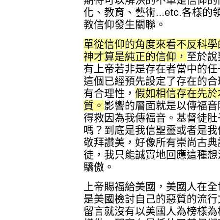
化、教育、藝術...etc.各
教信仰發生關聯。
單從信仰的角度來看不反科學
神才算是純正的信仰，
至於說
有上帝若非是存在者當中的任
這個已經預先設定了存在的合
有合理性，
假如相信存在先於
質。
影響的層面就是以傳福音
得救因為我傳福音。基督徒肚
嗎？到底是我信聖靈或者是我
敬拜讚美，好像所有崇尚古典
徒，我只能誠實地回應這種想
驕傲。
上帝賜福給美國，美國人在全
是美國檢討自己的惡質的流行
留言就沒有以美國人為榜樣為