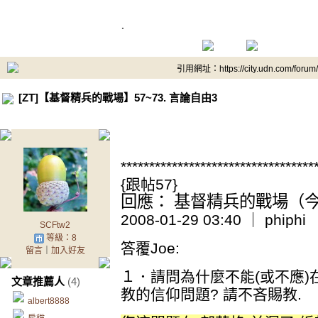
.
引用網址：https://city.udn.com/forum
[ZT]【基督精兵的戰場】57~73. 言論自由3
.
**********************************
{跟帖57}
回應： 基督精兵的戰場（今日
2008-01-29 03:40 ｜ phiphi
SCFtw2
等級：8
答覆Joe:
留言
｜
加入好友
１．請問為什麼不能(或不應
文章推薦人
(4)
教的信仰問題? 請不吝賜教.
albert8888