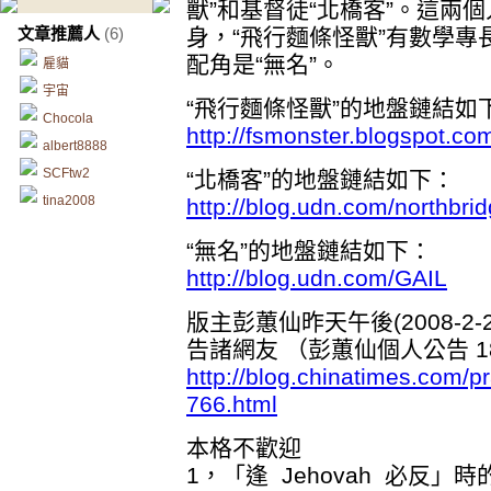
獸”和基督徒“北橋客”。這兩
文章推薦人
(6)
身，“飛行麵條怪獸”有數學專
配角是“無名”。
雇貓
宇宙
“飛行麵條怪獸”的地盤鏈結如
Chocola
http://fsmonster.blogspot.co
albert8888
SCFtw2
“北橋客”的地盤鏈結如下：
tina2008
http://blog.udn.com/northbri
“無名”的地盤鏈結如下：
http://blog.udn.com/GAIL
版主彭蕙仙昨天午後(2008-2-2
告諸網友 （彭蕙仙個人公告 
http://blog.chinatimes.com/p
766.html
本格不歡迎
1，「逢 Jehovah 必反