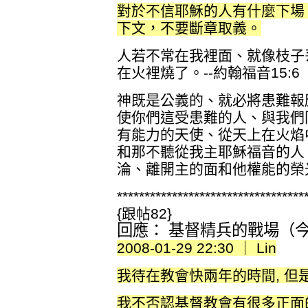
對於不信耶穌的人有什麼下場
下文，不要斷章取義。
人若不常在我裡面、就像枝子
在火裡燒了。--約翰福音15:6
神既是公義的、就必將患難報
使你們這受患難的人、與我們
有能力的天使、從天上在火焰
和那不聽從我主耶穌福音的人
淪、離開主的面和他權能的榮光．
**********************************
{跟帖82}
回應： 基督精兵的戰場（今日
2008-01-29 22:30 ｜ Lin
我待在教會快兩年的時間, 但
我不否認基督教會有很多正面