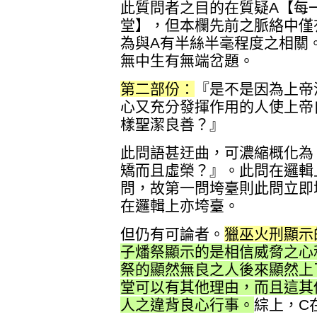
此質問者之目的在質疑A【每
堂】，但本欄先前之脈絡中僅
為與A有半絲半毫程度之相關
無中生有無端岔題。
第二部份：
『是不是因為上帝
心又充分發揮作用的人使上帝
樣聖潔良善？』
此問語甚迂曲，可濃縮概化為
矯而且虛榮？』。此問在邏輯
問，故第一問垮臺則此問立即
在邏輯上亦垮臺。
但仍有可論者。
獵巫火刑顯示
子燔祭顯示的是相信威脅之心
祭的顯然無良之人後來顯然上
堂可以有其他理由，而且這其
人之違背良心行事。
綜上，C