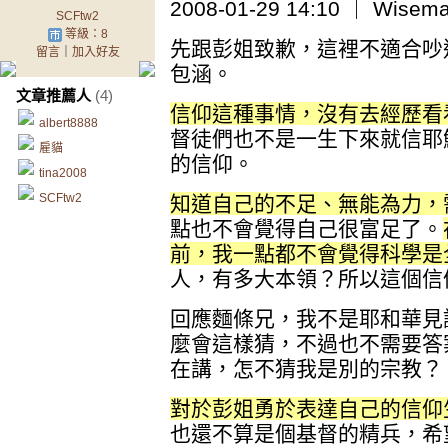
2008-01-29 14:10 ｜ Wisem
SCFtw2
等級：8
先跟彭姐致歉，這裡不適合吵
留言
｜
加入好友
包涵。
文章推薦人
(4)
信仰這種事情，沒有去經歷看
albert8888
督徒們也不是一生下來就信耶
雇貓
的信仰。
tina2008
SCFtw2
知道自己的不足、無能為力，
點也不會覺得自己很富足了。
前，我一點都不會覺得科學是
人，有多大本領？所以這個信
回應麵條兄，我不是耶和華見
麼會這樣猜，不過也不需要答
在講，怎不猜我是別的宗教？
對於彭姐勇於表達自己的信仰
也還不算是個基督的精兵，希