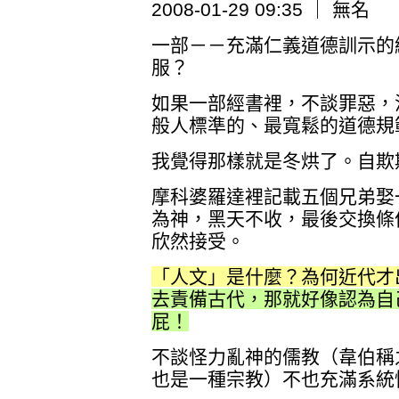
2008-01-29 09:35 ｜ 無名
一部－－充滿仁義道德訓示的
服？
如果一部經書裡，不談罪惡，
般人標準的、最寬鬆的道德規
我覺得那樣就是冬烘了。自欺
摩科婆羅達裡記載五個兄弟娶
為神，黑天不收，最後交換條
欣然接受。
「人文」是什麼？為何近代才
去責備古代，那就好像認為自
屁！
不談怪力亂神的儒教（韋伯稱
也是一種宗教）不也充滿系統