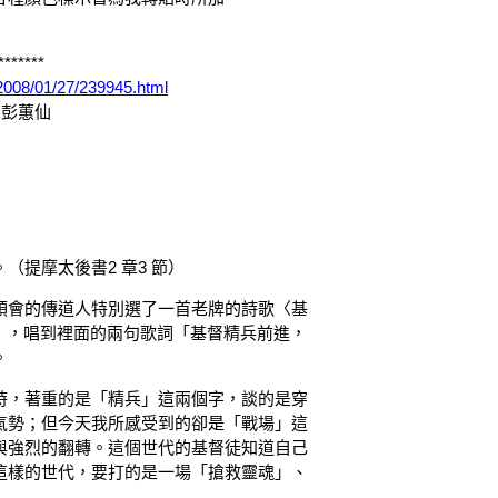
*******
/2008/01/27/239945.html
 彭蕙仙
提摩太後書2 章3 節）
領會的傳道人特別選了一首老牌的詩歌〈基
ldiers 〉，唱到裡面的兩句歌詞「基督精兵前進，
。
時，著重的是「精兵」這兩個字，談的是穿
氣勢；但今天我所感受到的卻是「戰場」這
與強烈的翻轉。這個世代的基督徒知道自己
這樣的世代，要打的是一場「搶救靈魂」、