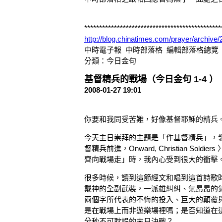
**********************************************
http://blog.chinatimes.com/prayer/archive
中時電子報 中時部落格 編輯部落格總覽
分類：今日金句
基督精兵的戰場（今日金句 1-4 ）
2008-01-27 19:01
你要和我同受苦難，好像基督耶穌的精兵。（
今天主日崇拜的主題是「作基督精兵」，
督精兵前進，Onward, Christian So
齊向戰場走」時，我內心受到很大的衝擊
很多時候，讀到這節經文和唱到這首詩歌
戴神的全副武裝，一派雄糾糾、氣昂昂的
兩個字所代表的不悔的投入、巨大的顛覆
是在戰場上而非遊樂場裡嗎；是否知道在
分秒不可耽誤的末日決戰？