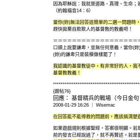
因為耶穌說：我就是道路、真理、生命；
（約翰福音14：6）
當你(妳)無法回答這簡單的二選一問題時
趕快拋棄自欺欺人的基督教的教義吧！
＝＝＝＝＝＝＝＝＝＝＝＝＝＝＝＝＝＝
口頭上說要謙卑，並無任何意義，當你(妳
(妳)的謙卑只是裝模做樣罷了！
我認識的基督教徒中，有非常好的人，我
基督教教義！
**********************************************
{跟帖76}
回應： 基督精兵的戰場（今日金句 1
2008-01-29 16:26 ｜ Wisemac
在回答能不能得救的問題前，應該搞清楚
如果遊戲規則根據聖經，答案很明顯。若
前的發言已經說過了，就不再贅述。若是