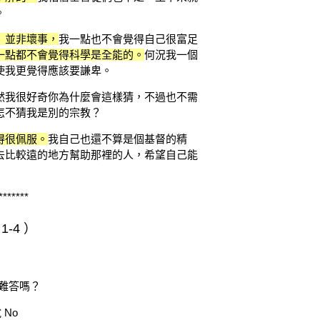
。
」並非壞事，
我一點也不會覺得自己很富足
一點都不會覺得科學是全能的。
何況我一個
使我更覺得應該要謙卑。
然我很好奇你為什麼會這樣猜，不過也不需
怎不猜我是別的宗教？
得很佩服。
我自己也還不算是個基督的精
去比較遠的地方幫助那裡的人，希望自己能
*******
-4 ）
麼難答嗎？
No