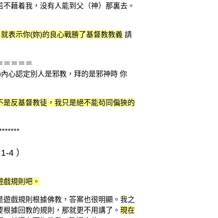
若不藉着我，没有人能到父（神）那裏去。
，就表示你(妳)的良心戰勝了基督教教義
請
＝＝＝＝＝
)內心認定別人是邪教，拜的是邪神時 你
不是反基督教徒，我只是絕不能茍同偏狹的
*******
-4 ）
遊戲規則吧。
是遊戲規則根據佛教，答案也很明顯。我之
要根據回教的規則，那就更不用講了。
現在