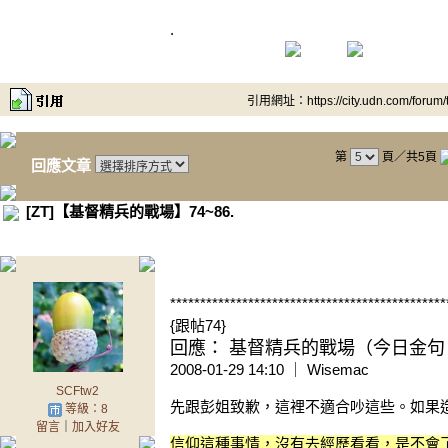
.
引用網址：https://city.udn.com/forum
第
頁／共5頁
回應文章
[ZT]【基督精兵的戰場】74~86.
.
**********************************************
{跟帖74}
回應： 基督精兵的戰場（今日金句 1
2008-01-29 14:10 ｜ Wisemac
SCFtw2
先跟彭姐致歉，這裡不適合吵這些。如果
等級：8
留言
｜
加入好友
信仰這種事情，沒有去經歷看看，是不會