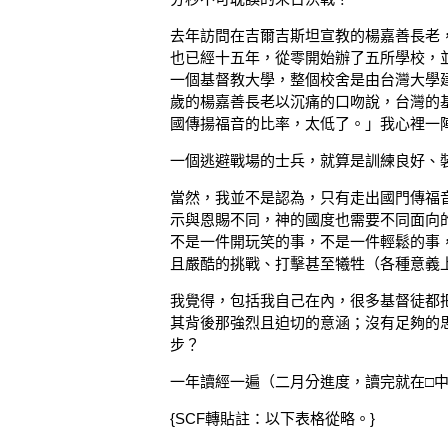
去年訪問在吉爾吉斯坦宣教的楊嘉善長老
也已經十五年，從零開始辦了五所學校，
一個基督教大學，整個校舍是由台灣大學
歲的楊嘉善長老以沉痛的口吻說，台灣的
國傳揚福音的比率，太低了。」我心裡一
一個逃避戰場的士兵，就算是訓練良好、
當然，我並不是認為，只有走出國門傳福
示與恩賜不同，神的國度也需要不同面向
不是一件開玩笑的事，不是一件輕鬆的事
且嚴酷的挑戰、打擊甚至犧牲（各種意義
我覺得，包括我自己在內，很多基督徒都
其背後那強烈且迫切的意涵；沒有足夠的
步？
一年讀經一遍（二月分進度，讀完就在□
{SCF轉貼註：以下表格從略。}