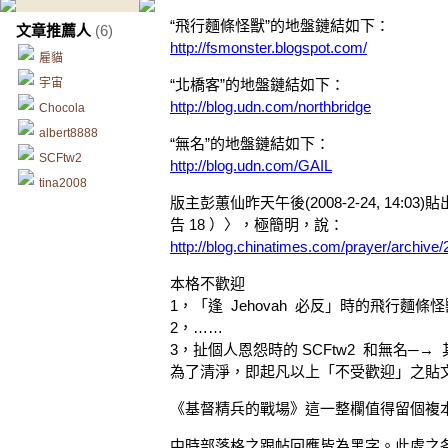
“飛行麵條怪獸”的地盤鏈結如下：
文章推薦人
(6)
http://fsmonster.blogspot.com/
雇貓
宇宙
“北橋客”的地盤鏈結如下：
http://blog.udn.com/northbridge
Chocola
albert8888
“無名”的地盤鏈結如下：
SCFtw2
http://blog.udn.com/GAIL
tina2008
版主彭蕙仙昨天午後(2008-2-24, 14
告 18 ）〉，極簡明，說：
http://blog.chinatimes.com/prayer/archive
本格不歡迎
1，「逢 Jehovah 必反」時的飛行麵條
2，……
3，扯個人恩怨時的 SCFtw2 和無名─→
為了清淨，即起凡以上「不受歡迎」之貼
《基督精兵的戰場》這一整欄值得留個複
中時部落格之跟帖回應皆為黑字。此處之