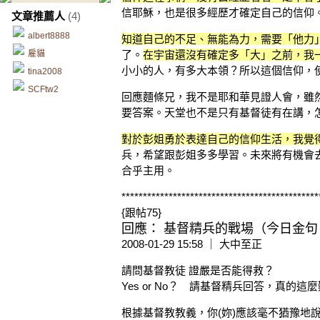
信耶穌，也是很多經歷才確定自己的信仰
文章推薦人
(4)
albert8888
知道自己的不足、無能為力，需要「他力
雇貓
了。
在宇宙還沒有確定多「大」之前，我
小小的人，有多大本領？所以這個信仰，
tina2008
SCFtw2
回應麵條兄，我不是耶和華見證人會，雖
要答案。天堂也不是只有基督徒有在講，
對於彭姐勇於表達自己的信仰生活，我覺
兵，希望跟彭姐多多學習。未來將有機會
合乎主用。
**********************************************
{跟帖75}
回應： 基督精兵的戰場（今日金句 1
2008-01-29 15:58 ｜ 大中至正
請問基督教徒 證嚴是否能得救？
Yes or No？ 請基督精兵回答，真的這
根據基督教教義，你(妳)應該毫不猶豫地說 