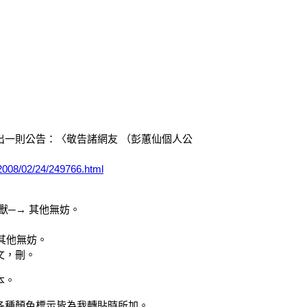
:03)貼出一則公告：〈敬告諸網友 （彭蕙仙個人公
/2008/02/24/249766.html
怪獸─→ 其他無妨。
 其他無妨。
文，刪。
本。
各種顏色標示皆為我轉貼時所加。