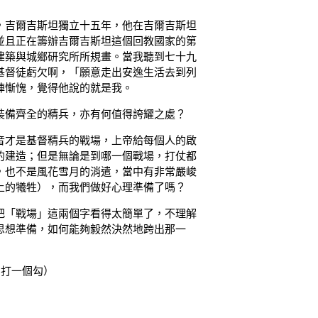
，吉爾吉斯坦獨立十五年，他在吉爾吉斯坦
並且正在籌辦吉爾吉斯坦這個回教國家的第
建築與城鄉研究所所規畫。當我聽到七十九
基督徒虧欠啊，「願意走出安逸生活去到列
陣慚愧，覺得他說的就是我。
裝備齊全的精兵，亦有何值得誇耀之處？
音才是基督精兵的戰場，上帝給每個人的啟
的建造；但是無論是到哪一個戰場，打仗都
，也不是風花雪月的消遣，當中有非常嚴峻
上的犧牲），而我們做好心理準備了嗎？
把「戰場」這兩個字看得太簡單了，不理解
思想準備，如何能夠毅然決然地跨出那一
中打一個勾）