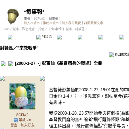
*每事報*
市長：
SCFtw2
副市長：
加入本城市
｜
推薦本城市
｜
加入我的最愛
｜
訂閱最新文章
udn
／
城市
／
政治社會
／
其他
／
【*每事報*】城市
／討論區／
本城市首頁
討論區
精華區
投票區
影像館
推
討論區
／
"宗教戰爭"
看回應文
[2008-1-27 ~] 彭蕙仙《基督精兵的戰場》全欄
.
基督徒彭蕙仙於2008-1-27, 19:0
日金句 1-4 ）〉，後患無窮，跟帖至今
有趣味。
我從2008-1-28, 23:57開始參與這個
SCFtw2
基督教門庭的無神論者“飛行麵條怪獸”和
等級：8
留言
｜
加入好友
理工科出身，“飛行麵條怪獸”有數學專長，