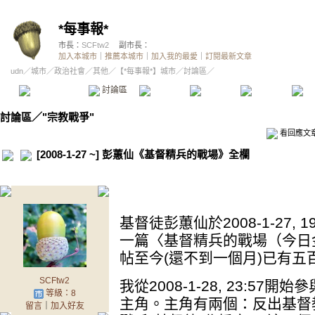
*每事報*
市長：
SCFtw2
副市長：
加入本城市
｜
推薦本城市
｜
加入我的最愛
｜
訂閱最新文章
udn
／
城市
／
政治社會
／
其他
／
【*每事報*】城市
／討論區／
本城市首頁
討論區
精華區
投票區
影像館
推
討論區
／
"宗教戰爭"
看回應文
[2008-1-27 ~] 彭蕙仙《基督精兵的戰場》全欄
.
基督徒彭蕙仙於2008-1-27,
一篇〈基督精兵的戰場（今日金
帖至今(還不到一個月)已有
SCFtw2
我從2008-1-28, 23:57
等級：8
主角。主角有兩個：反出基督
留言
｜
加入好友