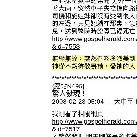
一起探望獄中的弟兄 另外一
著大雨，突然車子失控撞向路
司機和施姐妹卻沒有受到很大
的左邊，只見她躺在那裏，急
息，送到醫院時證實已經死亡
http://www.gospelherald.co
&id=7553
無緣無故，突然召喚塗淑美到
神從不虧待敬畏祂，愛祂的人
**********************************
{跟帖N495}
驚人發現！
2008-02-23 05:04 ｜ 大中至
我剛看了相關網頁
http://www.gospelherald.co
&id=7517
才驚然發現 明天剛好是塗淑