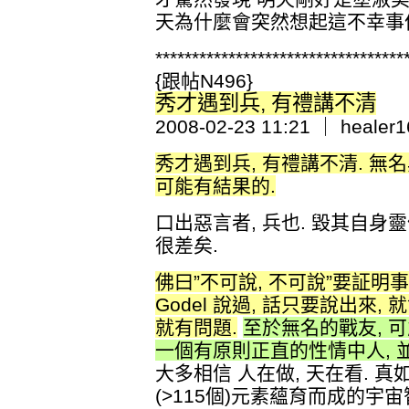
天為什麼會突然想起這不幸事
**********************************
{跟帖N496}
秀才遇到兵, 有禮講不清
2008-02-23 11:21 ｜ healer1
秀才遇到兵, 有禮講不清. 
可能有結果的.
口出惡言者, 兵也. 毀其自身靈
很差矣.
佛曰”不可說, 不可說”要証明事物的
Godel 說過, 話只要說出來
就有問題.
至於無名的戰友, 可
一個有原則正直的性情中人, 
大多相信 人在做, 天在看. 真
(>115個)元素蘊育而成的宇宙智彗原