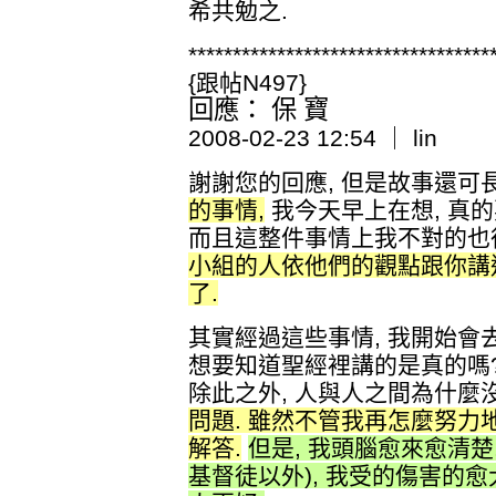
希共勉之.
**********************************
{跟帖N497}
回應： 保 寶
2008-02-23 12:54 ｜ lin
謝謝您的回應, 但是故事還可
的事情,
我今天早上在想, 真的
而且這整件事情上我不對的也很
小組的人依他們的觀點跟你講
了.
其實經過這些事情, 我開始會去
想要知道聖經裡講的是真的嗎?
除此之外, 人與人之間為什麼
問題. 雖然不管我再怎麼努力
解答.
但是, 我頭腦愈來愈清楚
基督徒以外), 我受的傷害的愈