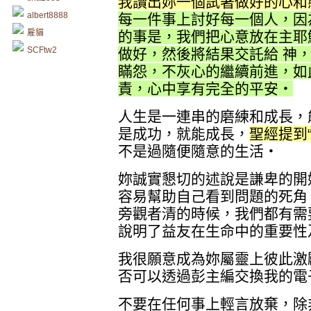
我讀出妳一個試著做好的心和
albert8888
每一件事上討好每一個人，因
雇貓
的事是，我們把心意放在主耶
SCFtw2
做好，然後將結果交託給 神
瞞怨，不灰心的繼續前進，如
責，心中享有完全的平安‧
人生是一連串的磨練和成長，
是成功，就能成長，
聖經提到
不是過隨便隨意的生活‧
妳誠實懇切的述說是謙卑的開
容易幫助自己看到問題的死角
旁觀者清的時候，我們都有需
說明了益友在生命中的重要性
我很願意成為妳屬靈上彼此激
否可以透過彭主編交換我的電
不要在任何事上輕言放棄，除