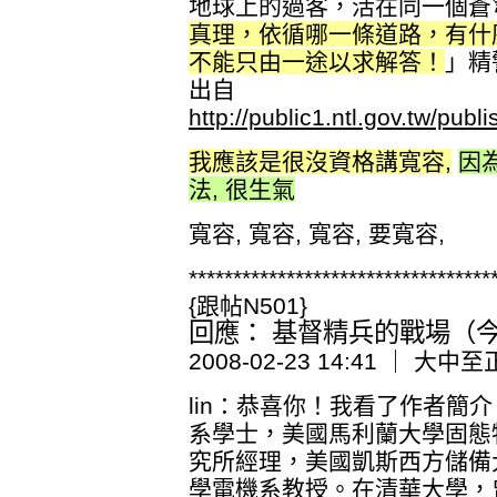
地球上的過客，活在同一個蒼
真理，依循哪一條道路，有什
不能只由一途以求解答！
」精
出自
http://public1.ntl.gov.tw/pub
我應該是很沒資格講寬容,
因
法, 很生氣
寬容, 寬容, 寬容, 要寬容,
**********************************
{跟帖N501}
回應： 基督精兵的戰場（今日
2008-02-23 14:41 ｜ 大中至
lin：恭喜你！我看了作者簡
系學士，美國馬利蘭大學固態
究所經理，美國凱斯西方儲備
學電機系教授。在清華大學，