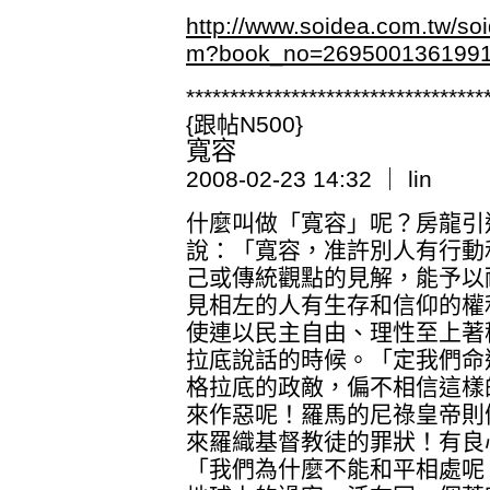
http://www.soidea.com.tw/s
m?book_no=269500136199
**********************************
{跟帖N500}
寬容
2008-02-23 14:32 ｜ lin
什麼叫做「寬容」呢？房龍引
說：「寬容，准許別人有行動
己或傳統觀點的見解，能予以
見相左的人有生存和信仰的權
使連以民主自由、理性至上著
拉底說話的時候。「定我們命
格拉底的政敵，偏不相信這樣
來作惡呢！羅馬的尼祿皇帝則
來羅織基督教徒的罪狀！有良
「我們為什麼不能和平相處呢