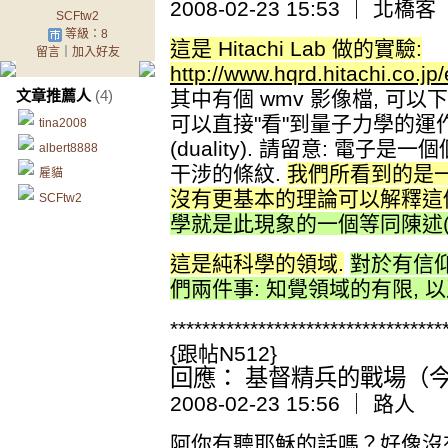
2008-02-23 15:53 ｜ 北橋客
SCFtw2
等級：8
這是 Hitachi Lab 做的實驗:
留言
｜
加入好友
http://www.hqrd.hitachi.co.jp
文章推薦人
(4)
其中有個 wmv 影像檔, 可以下
可以直接"看"到量子力學的運
tina2008
(duality). 請留意: 電子
albert8888
干涉的條紋.
我們所看到的是一
雇貓
沒有更基本的理論可以解釋這
SCFtw2
學就是此現象的一個等同陳述(
這是純科學的領域.
對於有信仰
們兩件事: 知覺領域的有限, 
**********************************
{跟帖N512}
回應： 基督精兵的戰場（今日
2008-02-23 15:56 ｜ 路人
阿你有聽耶穌的話嗎？好像沒