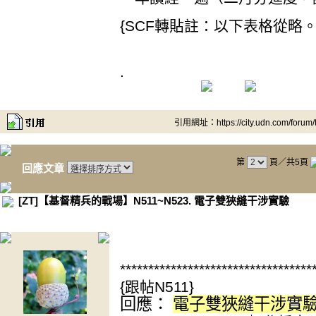
{SCF轉貼註：以下表格從略。
.
引用網址：https://city.udn.com/forum
第
頁／共5頁
回應文章
[ZT]【基督精兵的戰場】N511~N523. 電子雙狹縫干涉實驗
.
**********************************
{跟帖N511}
回應：
電子雙狹縫干涉實