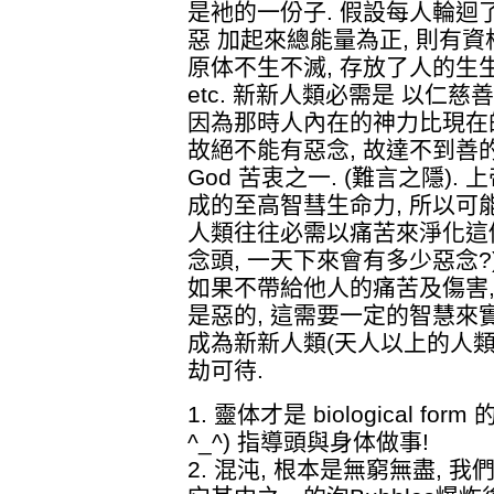
是衪的一份子. 假設每人輪迴了
惡 加起來總能量為正, 則有資
原体不生不滅, 存放了人的生
etc. 新新人類必需是 以仁慈
因為那時人內在的神力比現在的
故絕不能有惡念, 故達不到善的
God 苦衷之一. (難言之隱)
成的至高智彗生命力, 所以可能也
人類往往必需以痛苦來淨化這個惡
念頭, 一天下來會有多少惡念?
如果不帶給他人的痛苦及傷害,
是惡的, 這需要一定的智慧來實
成為新新人類(天人以上的人類)
劫可待.
1. 靈体才是 biological form
^_^) 指導頭與身体做事!
2. 混沌, 根本是無窮無盡, 