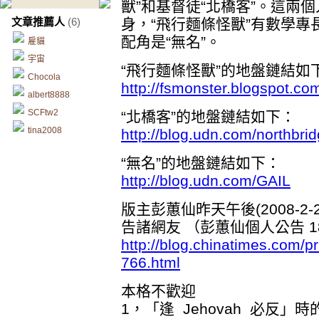
獸”和基督徒“北橋客”。這兩
文章推薦人
(6)
身，“飛行麵條怪獸”有數學專
配角是“無名”。
雇貓
宇宙
“飛行麵條怪獸”的地盤鏈結如
Chocola
http://fsmonster.blogspot.co
albert8888
SCFtw2
“北橋客”的地盤鏈結如下：
tina2008
http://blog.udn.com/northbri
“無名”的地盤鏈結如下：
http://blog.udn.com/GAIL
版主彭蕙仙昨天午後(2008-2-2
告諸網友 （彭蕙仙個人公告 
http://blog.chinatimes.com/p
766.html
本格不歡迎
1，「逢 Jehovah 必反