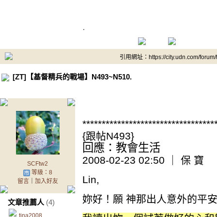
.
引用網址：https://city.udn.com/forum
[ZT]【基督精兵的戰場】N493~N510.
.
**********************************
{跟帖N493}
回應：教會生活
2008-02-23 02:50 ｜ 保 寶
SCFtw2
等級：8
Lin,
留言
｜
加入好友
妳好！願 神那出人意外的平
文章推薦人
(4)
tina2008