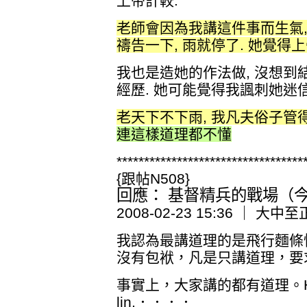
上帝計較.
老師會因為我講這件事而生氣, 
禱告一下, 雨就停了. 她覺得
我也是造她的作法做, 沒想到
經歷. 她可能覺得我諷刺她迷信
老天下不下雨, 我凡夫俗子管
連這樣道理都不懂
**********************************
{跟帖N508}
回應： 基督精兵的戰場（今日
2008-02-23 15:36 ｜ 大中至
我認為最講道理的是飛行麵條
沒有包袱，凡是只講道理，要
事實上，大家講的都有道理。Heale
lin,．．．．