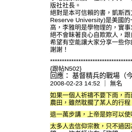
版社社長。
絕對是本可信賴的書，凱斯西方儲備
Reserve University
高，李雅明是學物理的，實事
絕不會眛著良心自欺欺人，跟
希望有空能讓大家分享一些你
謝謝！
**********************************
{跟帖N502}
回應： 基督精兵的戰場（今日
2008-02-23 14:52 ｜ 無名
如果一個人祈禱不要下雨，而
農田，雖然耽擱了某人的行程
退一萬步講，上帝是妳可以使
太多人去信仰宗教，只不過因