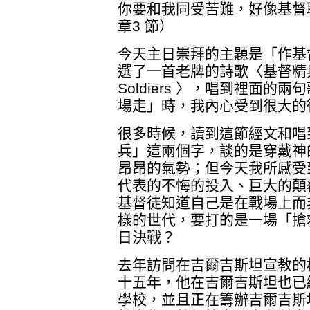
你要和我同受苦難，好像基督
章3 節）
今天主日崇拜的主題是「作基
選了一首老牌的詩歌〈基督精兵前進，
Soldiers 〉，唱到裡面
場走」時，我內心受到很大的
很多時候，讀到這節經文和唱
兵」這兩個字，談的是穿戴神
昂昂的氣勢；但今天我所感受
代表的不悔的投入、巨大的顛
基督徒知道自己是在戰場上而
樣的世代，要打的是一場「搶
日決戰？
去年訪問在吉爾吉斯坦宣教的
十五年，他在吉爾吉斯坦也已
學校，並且正在籌辦吉爾吉斯