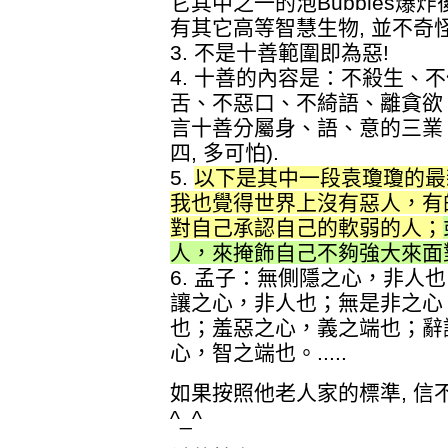
它其中之一的泡Bubbles爆炸
有其它高等智慧生物, 並不奇怪
3. 不是十善範圍即為惡!
4. 十善的內容是：不殺生、
舌、不惡口、不綺語、離貪欲
言十善分屬身、語、意的三業，故
四, 多可怕).
5.
以下是其中一段袁瓊瓊的最新
我也覺得世界上沒有惡人，有
對自己承認自己的軟弱的人；
人，來掩飾自己不夠強大來面
6. 孟子：無側隱之心，非人
讓之心，非人也；無是非之心
也；羞惡之心，義之端也；辭
心，智之端也。.....
如果按照他老人家的標準, 信
^_^