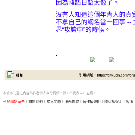
因為韓語日語太像了。
沒有人知道這個年青人的真
不拿自己的網名當一回事 -
界“攻讀中”的時候。
.
引用網址：https://city.udn.com/for
本城市刊登之內容為作者個人自行提供上傳，不代表 udn 立場。
刊登網站廣告
︱
關於我們
︱
常見問題
︱
服務條款
︱
著作權聲明
︱
隱私權聲明
︱
客服