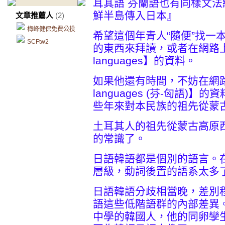
耳其語 芬蘭語也有同樣文法
鮮半島傳入日本』
文章推薦人
(2)
梅峰健保免費公投
希望這個年青人“隨便”找一
SCFtw2
的東西來拜讀，或者在網路上“隨意
languages】的資料。
如果他還有時間，不妨在網路上查
languages (芬-匈語
些年來對本民族的祖先從蒙
土耳其人的祖先從蒙古高原
的常識了。
日語韓語都是個別的語言。在語系/語
層級，動詞後置的語系太多
日語韓語分歧相當晚，差別
語這些低階語群的內部差異
中學的韓國人，他的同卵孿