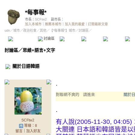
*每事報*
市長：
SCFtw2
副市長：
加入本城市
｜
推薦本城市
｜
加入我的最愛
｜
訂閱最新文章
udn
／
城市
／
政治社會
／
其他
／
【*每事報*】城市
／討論區／
本城市首頁
討論區
精華區
投票區
影像館
推
討論區
／
思維+語言+文字
關於日語韓語
.
對聯網不爽的 請進來
關於
.
SCFtw2
有人說(2005-11-30, 0
等級：8
大關連 日本語和韓語皆是以
留言
｜
加入好友