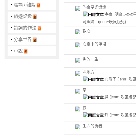
‧
職場 / 雜絮
昨夜星光燦爛
今夜..明夜..夜夜
‧
旅遊記趣
可燦爛..
(jenn~吹風版兒)
‧
詩詞的作法
救心
‧
分享世界
心靈中的浮塔
‧
小說
魚的一生
老地方
心飛了
(jenn~吹
星
蜂
(jenn~吹風版兒
寂
靜
(jenn~吹風版兒
生命的勇者