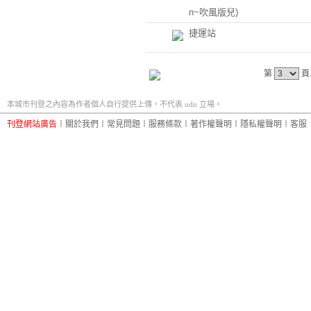
n~吹風版兒)
捷運站
第
頁
本城市刊登之內容為作者個人自行提供上傳，不代表 udn 立場。
刊登網站廣告
︱
關於我們
︱
常見問題
︱
服務條款
︱
著作權聲明
︱
隱私權聲明
︱
客服