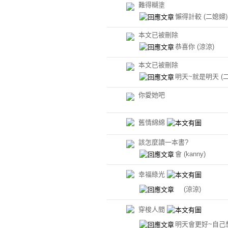
難得糊塗
懶得計較
(二媳婦)
本文已被刪除
恭喜你
(涼涼)
本文已被刪除
明天~就是明天
(
你愛她吧
舊情綿綿
該怎麼讀一本書?
會
(kanny)
幸福綠光
(涼涼)
穿梭人間
明天會更好~自己