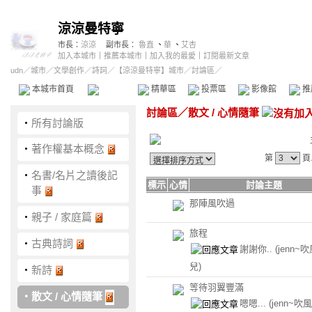
涼涼曼特寧
市長：
涼涼
副市長：
魯直
、
華
、
艾杏
加入本城市
｜
推薦本城市
｜
加入我的最愛
｜
訂閱最新文章
udn
／
城市
／
文學創作
／
詩詞
／
【涼涼曼特寧】城市
／討論區／
本城市首頁
討論區
精華區
投票區
影像館
推
討論區
／
散文 / 心情隨筆
‧
所有討論版
‧
著作權基本概念
第
頁
‧
名書/名片之讀後記
標示
心情
討論主題
事
那陣風吹過
‧
親子 / 家庭篇
旅程
‧
古典詩詞
謝謝你..
(jenn~
兒)
‧
新詩
等待羽翼豐滿
‧
散文 / 心情隨筆
嗯嗯...
(jenn~吹