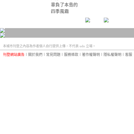
辜負了本島的
四季風霜
本城市刊登之內容為作者個人自行提供上傳，不代表 udn 立場。
刊登網站廣告
︱
關於我們
︱
常見問題
︱
服務條款
︱
著作權聲明
︱
隱私權聲明
︱
客服