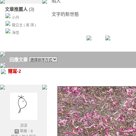
陷入
文章推薦人
(3)
文字的新世態
小丹
龍公主 ( 美 琪 )
海怪
回應文章
隨寫-2
涼涼
等級：8