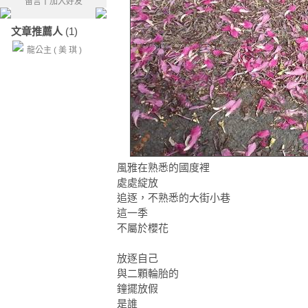
留言
｜
加入好友
文章推薦人
(1)
龍公主 ( 美 琪 )
風雅在熟悉的國度裡
處處綻放
追逐，不熟悉的大街小巷
這一季
不屬於櫻花
放逐自己
與二顆輪胎的
鐘擺放假
是誰