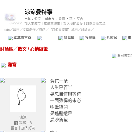
涼涼曼特寧
市長：
涼涼
副市長：
魯直
、
華
、
艾杏
加入本城市
｜
推薦本城市
｜
加入我的最愛
｜
訂閱最新文章
udn
／
城市
／
文學創作
／
詩詞
／
【涼涼曼特寧】城市
／討論區／
本城市首頁
討論區
精華區
投票區
影像館
推
討論區
／
散文 / 心情隨筆
看回應文
隨寫
黃花一朵
人生已百半
晃忽自恃與等待
一面強悍的未必
峭壁撬開
是逃避還是
涼涼
肩膀負載
等級：8
留言
｜
加入好友